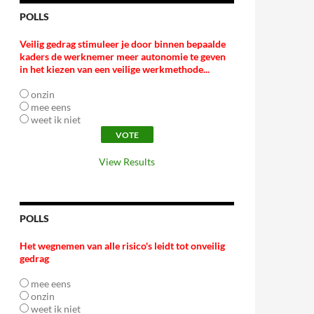
POLLS
Veilig gedrag stimuleer je door binnen bepaalde
kaders de werknemer meer autonomie te geven
in het kiezen van een veilige werkmethode...
onzin
mee eens
weet ik niet
View Results
POLLS
Het wegnemen van alle risico's leidt tot onveilig
gedrag
mee eens
onzin
weet ik niet