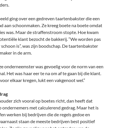
ders.
eeld ging over een gedreven taartenbakster die een
ad aan schoonmaken. Ze kreeg boete na boete omdat
ies was. Maar de straffenstroom stopte. Hoe kwam
otentiële klant bezocht de bakkerij. “We worden pas
er schoon is”, was zijn boodschap. De taartenbakster
aker in de arm.
ze onderneemster was gevoelig voor de norm van een
l. Het was haar eer te na om af te gaan bij die klant.
voor elkaar kregen, lukt een vakgenoot wel.”
drag
houder zich vooral op boetes richt, dan heeft dat
op ondernemers met calculerend gedrag. Maar het is
ffen werken bij bedrijven die de regels gedoe en
aarnaast staan de meeste bedrijven best positief