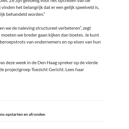
les. Ze zijn gevoelig voor het optreden van de
j vinden het belangrijk dat er een gelijk speelveld is,
lijk behandeld worden.”
en we de naleving structureel verbeteren”, zegt
n moeten we breder gaan kijken dan boetes. Je kunt
 beroepstrots van ondernemers en op eisen van hun
was deze week in de Den Haag spreker op de vierde
de projectgroep Toezicht Gericht. Lees haar
ens opstarten en afronden