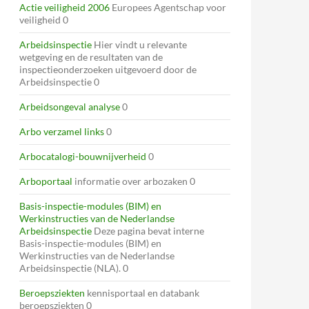
Actie veiligheid 2006
Europees Agentschap voor
veiligheid 0
Arbeidsinspectie
Hier vindt u relevante
wetgeving en de resultaten van de
inspectieonderzoeken uitgevoerd door de
Arbeidsinspectie 0
Arbeidsongeval analyse
0
Arbo verzamel links
0
Arbocatalogi-bouwnijverheid
0
Arboportaal
informatie over arbozaken 0
Basis-inspectie-modules (BIM) en
Werkinstructies van de Nederlandse
Arbeidsinspectie
Deze pagina bevat interne
Basis-inspectie-modules (BIM) en
Werkinstructies van de Nederlandse
Arbeidsinspectie (NLA). 0
Beroepsziekten
kennisportaal en databank
beroepsziekten 0