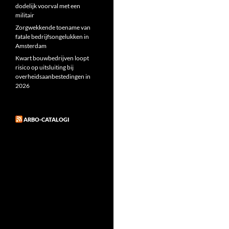
dodelijk voorval met een
militair
Zorgwekkende toename van
fatale bedrijfsongelukken in
Amsterdam
Kwart bouwbedrijven loopt
risico op uitsluiting bij
overheidsaanbestedingen in
2026
ARBO-CATALOGI