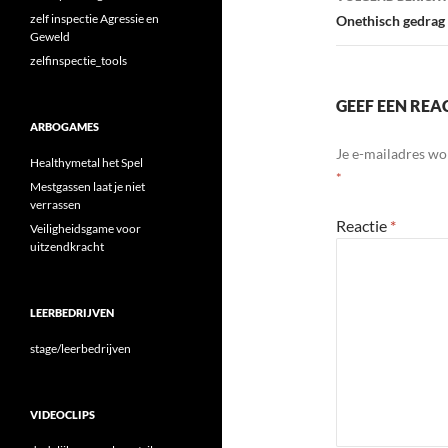
zelf inspectie Agressie en
Onethisch gedrag b
Geweld
zelfinspectie_tools
GEEF EEN REA
ARBOGAMES
Je e-mailadres wo
Healthymetal het Spel
*
Mestgassen laat je niet
verrassen
Reactie
*
Veiligheidsgame voor
uitzendkracht
LEERBEDRIJVEN
stage/leerbedrijven
VIDEOCLIPS