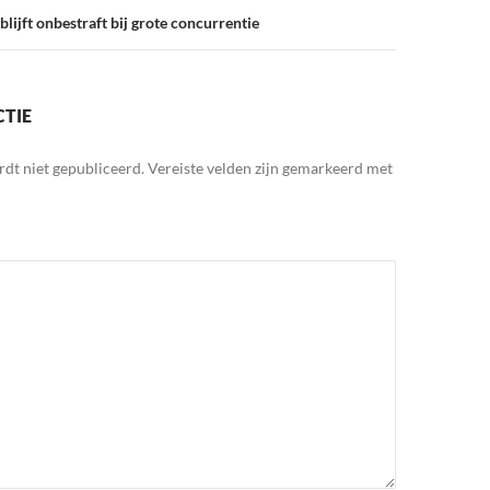
lijft onbestraft bij grote concurrentie
CTIE
rdt niet gepubliceerd.
Vereiste velden zijn gemarkeerd met