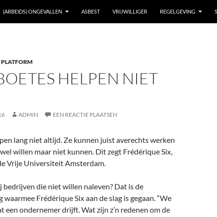
(ARBEIDS) ONGEVALLEN
ASBEST
VRIJWILLIGER
REGELGEVING
 PLATFORM
BOETES HELPEN NIET
16
ADMIN
EEN REACTIE PLAATSEN
en lang niet altijd. Ze kunnen juist averechts werken
e wel willen maar niet kunnen. Dit zegt Frédérique Six,
de Vrije Universiteit Amsterdam.
j bedrijven die niet willen naleven? Dat is de
 waarmee Frédérique Six aan de slag is gegaan. “We
t een ondernemer drijft. Wat zijn z’n redenen om de