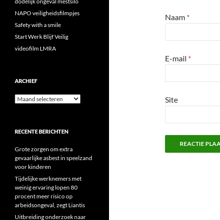
dodelijk ongeval mestsilo
NAPO veiligheidsfilmpjes
Naam
*
Safety with a smile
Start Werk Blijf Veilig
videofilm LMRA
E-mail
*
ARCHIEF
Archief
Site
RECENTE BERICHTEN
Grote zorgen om extra
gevaarlijke asbest in speelzand
voor kinderen
Tijdelijke werknemers met
weinig ervaring lopen 80
procent meer risico op
arbeidsongeval, zegt Liantis
Uitbreiding onderzoek naar