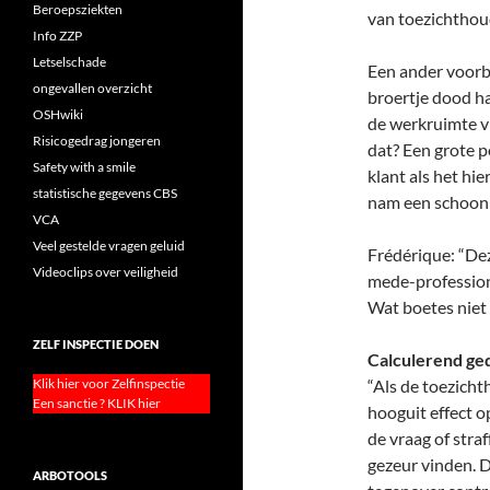
Beroepsziekten
van toezichthou
Info ZZP
Letselschade
Een ander voorb
ongevallen overzicht
broertje dood h
OSHwiki
de werkruimte v
Risicogedrag jongeren
dat? Een grote p
Safety with a smile
klant als het hi
statistische gegevens CBS
nam een schoonm
VCA
Veel gestelde vragen geluid
Frédérique: “De
Videoclips over veiligheid
mede-professiona
Wat boetes niet 
ZELF INSPECTIE DOEN
Calculerend ge
Klik hier voor Zelfinspectie
“Als de toezicht
Een sanctie ? KLIK hier
hooguit effect 
de vraag of stra
gezeur vinden. D
ARBOTOOLS