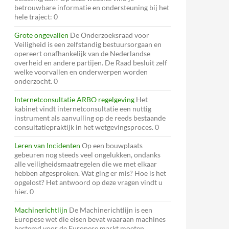
betrouwbare informatie en ondersteuning bij het
hele traject: 0
Grote ongevallen
De Onderzoeksraad voor
Veiligheid is een zelfstandig bestuursorgaan en
opereert onafhankelijk van de Nederlandse
overheid en andere partijen. De Raad besluit zelf
welke voorvallen en onderwerpen worden
onderzocht. 0
Internetconsultatie ARBO regelgeving
Het
kabinet vindt internetconsultatie een nuttig
instrument als aanvulling op de reeds bestaande
consultatiepraktijk in het wetgevingsproces. 0
Leren van Incidenten
Op een bouwplaats
gebeuren nog steeds veel ongelukken, ondanks
alle veiligheidsmaatregelen die we met elkaar
hebben afgesproken. Wat ging er mis? Hoe is het
opgelost? Het antwoord op deze vragen vindt u
hier. 0
Machinerichtlijn
De Machinerichtlijn is een
Europese wet die eisen bevat waaraan machines
bestemd voor de Europese markt moeten