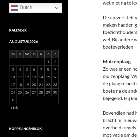
wet niet na te l
Dutch
De universiteit
maken hadden g
KALENDER
toezichthouders
wel. Bij andere w
AUGUSTUS 2026
boeteverleden
M
D
W
D
V
Z
Z
Muizenplaag
1
2
Zo was er een ho
3
4
5
6
7
8
9
muizenplaag. Wat
10
11
12
13
14
15
16
de plaag te bes
17
18
19
20
21
22
23
boete na de ande
24
25
26
27
28
29
30
bejegend. Hij ko
31
« feb
Bovendien had hi
bracht hij nieuw
overheidsregels.
KOPPELINGENBLOK
motivatie om de r