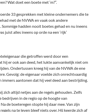
even? Wat doet een boete met ‘m?”.
 voerde 33 gesprekken met kleine ondernemers die te
ehad met de NVWA en vaak ook andere
. Sommige hadden nooit boetes gehad en nu ineens
as juist alles ineens op orde na een ‘rijk’
teleigenaar die getroffen werd door een
 hij er ook aan deed, het lukte aanvankelijk niet om
trijden. Ondertussen kreeg hij van de NVWA de ene
re. Gevolg: de eigenaar voelde zich onrechtvaardig
n immers aantonen dat hij veel deed aan bestrijding.
j zich altijd netjes aan de regels gehouden. Zelfs
e bedrijven in de regio op de hoogte van
 Na de boeteregen stopte hij daar mee. Van zijn
egels na te leven bleef niets over. Hij keerde zich af