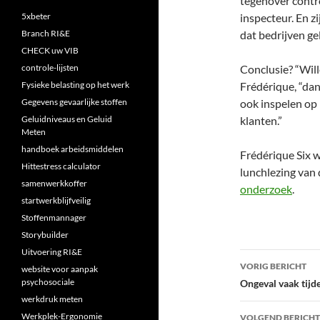
tegenover contro
5xbeter
inspecteur. En zi
Branch RI&E
dat bedrijven ge
CHECK uw VIB
controle-lijsten
Conclusie? “Will
Fysieke belasting op het werk
Frédérique, “da
Gegevens gevaarlijke stoffen
ook inspelen op
Geluidniveaus en Geluid
klanten.”
Meten
handboek arbeidsmiddelen
Frédérique Six 
Hittestress calculator
lunchlezing van 
samenwerkkoffer
onderzoek
.
startwerkblijfveilig
Stoffenmannager
Storybuilder
Uitvoering RI&E
Bericht
VORIG BERICHT
website voor aanpak
navigatie
psychosociale
Ongeval vaak tijd
werkdruk meten
Werkplek-Ergonomie
VOLGEND BERICHT