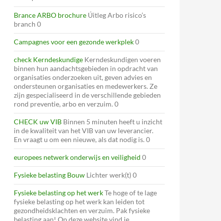
Brance ARBO brochure
Úitleg Arbo risico’s
branch 0
Campagnes voor een gezonde werkplek
0
check Kerndeskundige
Kerndeskundigen voeren
binnen hun aandachtsgebieden in opdracht van
organisaties onderzoeken uit, geven advies en
ondersteunen organisaties en medewerkers. Ze
zijn gespecialiseerd in de verschillende gebieden
rond preventie, arbo en verzuim. 0
CHECK uw VIB
Binnen 5 minuten heeft u inzicht
in de kwaliteit van het VIB van uw leverancier.
En vraagt u om een nieuwe, als dat nodig is. 0
europees netwerk onderwijs en veiligheid
0
Fysieke belasting Bouw
Lichter werk(t) 0
Fysieke belasting op het werk
Te hoge of te lage
fysieke belasting op het werk kan leiden tot
gezondheidsklachten en verzuim. Pak fysieke
belasting aan! Op deze website vind je