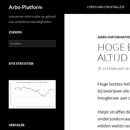
Zoeken
Arbo-Platform
LEREN VAN ONGEVALLEN
Ga
nieuws en informatie op gebied
van arbeidsomstandigheden
naar
de
ZOEKEN
ARBO INFORMATIE
inhoud
Zoeken
HOGE 
naar:
ALTIJD
SITE STATISTIEK
19 FEBRUARI 20
Hoge boetes help
bij bedrijven di
hoogleraar aan 
Helpt straffen bi
onderzoeksvraag
wilden weten wa
VERTALER