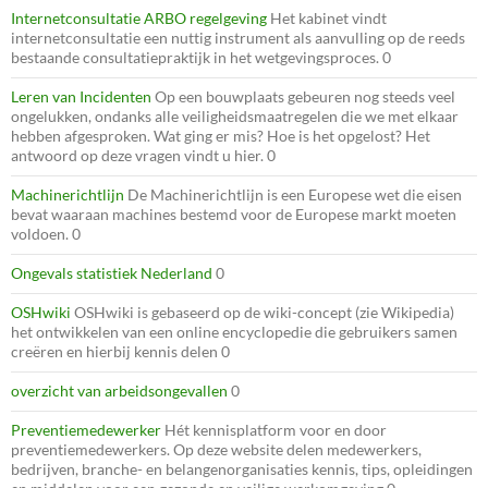
Internetconsultatie ARBO regelgeving
Het kabinet vindt
internetconsultatie een nuttig instrument als aanvulling op de reeds
bestaande consultatiepraktijk in het wetgevingsproces. 0
Leren van Incidenten
Op een bouwplaats gebeuren nog steeds veel
ongelukken, ondanks alle veiligheidsmaatregelen die we met elkaar
hebben afgesproken. Wat ging er mis? Hoe is het opgelost? Het
antwoord op deze vragen vindt u hier. 0
Machinerichtlijn
De Machinerichtlijn is een Europese wet die eisen
bevat waaraan machines bestemd voor de Europese markt moeten
voldoen. 0
Ongevals statistiek Nederland
0
OSHwiki
OSHwiki is gebaseerd op de wiki-concept (zie Wikipedia)
het ontwikkelen van een online encyclopedie die gebruikers samen
creëren en hierbij kennis delen 0
overzicht van arbeidsongevallen
0
Preventiemedewerker
Hét kennisplatform voor en door
preventiemedewerkers. Op deze website delen medewerkers,
bedrijven, branche- en belangenorganisaties kennis, tips, opleidingen