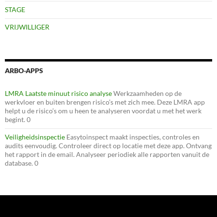
STAGE
VRIJWILLIGER
ARBO-APPS
LMRA Laatste minuut risico analyse
Werkzaamheden op de
werkvloer en buiten brengen risico’s met zich mee. Deze LMRA app
helpt u de risico’s om u heen te analyseren voordat u met het werk
begint. 0
Veiligheidsinspectie
Easytoinspect maakt inspecties, controles en
audits eenvoudig. Controleer direct op locatie met deze app. Ontvang
het rapport in de email. Analyseer periodiek alle rapporten vanuit de
database. 0