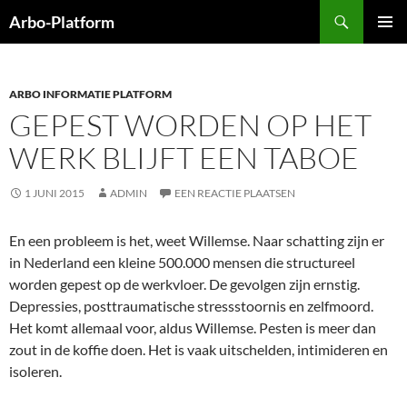
Ga
Zoeken
Arbo-Platform
naar
PRIMAI
de
MENU
inhoud
ARBO INFORMATIE PLATFORM
GEPEST WORDEN OP HET
WERK BLIJFT EEN TABOE
1 JUNI 2015
ADMIN
EEN REACTIE PLAATSEN
En een probleem is het, weet Willemse. Naar schatting zijn er
in Nederland een kleine 500.000 mensen die structureel
worden gepest op de werkvloer. De gevolgen zijn ernstig.
Depressies, posttraumatische stressstoornis en zelfmoord.
Het komt allemaal voor, aldus Willemse. Pesten is meer dan
zout in de koffie doen. Het is vaak uitschelden, intimideren en
isoleren.