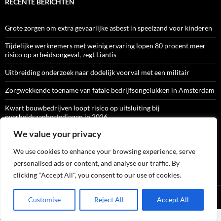
RECENTE BERICHTEN
Grote zorgen om extra gevaarlijke asbest in speelzand voor kinderen
Tijdelijke werknemers met weinig ervaring lopen 80 procent meer
risico op arbeidsongeval, zegt Liantis
Uitbreiding onderzoek naar dodelijk voorval met een militair
Zorgwekkende toename van fatale bedrijfsongelukken in Amsterdam
Kwart bouwbedrijven loopt risico op uitsluiting bij
overheidsaanbestedingen in 2026
We value your privacy
We use cookies to enhance your browsing experience, serve
ARBO-CATALOGI
personalised ads or content, and analyse our traffic. By
clicking "Accept All", you consent to our use of cookies.
Ondersteund door WordPress
Customise
Reject All
Accept All