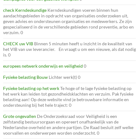
check Kerndeskundige
Kerndeskundigen voeren binnen hun
aandachtsgebieden in opdracht van organisaties onderzoeken uit,
geven advies en ondersteunen organisaties en medewerkers. Ze zijn
gespecialiseerd in de verschillende gebieden rond preventie, arbo en
verzuim. 0
CHECK uw VIB
Binnen 5 minuten heeft u inzicht in de kwaliteit van
het VIB van uw leverancier. En vraagt u om een nieuwe, als dat nodig
is. 0
europees netwerk onderwijs en veiligheid
0
Fysieke belasting Bouw
Lichter werk(t) 0
Fysieke belasting op het werk
Te hoge of te lage fysieke belasting op
het werk kan leiden tot gezondheidsklachten en verzuim. Pak fysieke
belasting aan! Op deze website vind je betrouwbare informatie en
ondersteuning bij het hele traject: 0
Grote ongevallen
De Onderzoeksraad voor Veiligheid is een
zelfstandig bestuursorgaan en opereert onafhankelijk van de
Nederlandse overheid en andere partijen. De Raad besluit zelf welke
voorvallen en onderwerpen worden onderzocht. 0