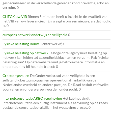
gespecialiseerd in de verschillende gebieden rond preventie, arbo en
verzuim. 0
CHECK uw VIB
Binnen 5 minuten heeft u inzicht in de kwaliteit van
het VIB van uw leverancier. En vraagt u om een nieuwe, als dat nodig
is. 0
europees netwerk onderwijs en veiligheid
0
Fysieke belasting Bouw
Lichter werk(t) 0
Fysieke belasting op het werk
Te hoge of te lage fysieke belasting op
het werk kan leiden tot gezondheidsklachten en verzuim. Pak fysieke
belasting aan! Op deze website vind je betrouwbare informatie en
ondersteuning bij het hele traject: 0
Grote ongevallen
De Onderzoeksraad voor Veiligheid is een
zelfstandig bestuursorgaan en opereert onafhankelijk van de
Nederlandse overheid en andere partijen. De Raad besluit zelf welke
voorvallen en onderwerpen worden onderzocht. 0
Internetconsultatie ARBO regelgeving
Het kabinet vindt
internetconsultatie een nuttig instrument als aanvulling op de reeds
bestaande consultatiepraktijk in het wetgevingsproces. 0