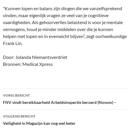
"Kunnen lopen en balans zijn dingen die we vanzelfsprekend
vinden, maar eigenlijk vragen ze veel van je cognitieve
vaardigheden. Als gehoorverlies belastend is voor je mentale
vermogens, houd je minder middelen over die je kunnen
helpen met lopen en in evenwicht blijven”, zegt oorheelkundige
Frank Lin.
Door: Jolanda Niemantsverdriet
Bronnen: Medical Xpress
Bericht
VORIG BERICHT
navigatie
FNV vindt bereikbaarheid Arbeidsinspectie beroerd (Novum) –
VOLGEND BERICHT
Veiligheid in Magazijn kan nog wel beter