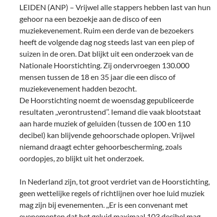
LEIDEN (ANP) – Vrijwel alle stappers hebben last van hun
gehoor na een bezoekje aan de disco of een
muziekevenement. Ruim een derde van de bezoekers
heeft de volgende dag nog steeds last van een piep of
suizen in de oren. Dat blijkt uit een onderzoek van de
Nationale Hoorstichting. Zij ondervroegen 130.000
mensen tussen de 18 en 35 jaar die een disco of
muziekevenement hadden bezocht.
De Hoorstichting noemt de woensdag gepubliceerde
resultaten ,,verontrustend’’. Iemand die vaak blootstaat
aan harde muziek of geluiden (tussen de 100 en 110
decibel) kan blijvende gehoorschade oplopen. Vrijwel
niemand draagt echter gehoorbescherming, zoals
oordopjes, zo blijkt uit het onderzoek.
In Nederland zijn, tot groot verdriet van de Hoorstichting,
geen wettelijke regels of richtlijnen over hoe luid muziek
mag zijn bij evenementen. ,,Er is een convenant met
evenementen dat het geluid maximaal 103 decibel mag