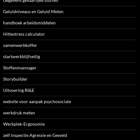
Gegevens gevaarlijke stoffen
Geluidniveaus en Geluid Meten
handboek arbeidsmiddelen
Hittestress calculator
samenwerkkoffer
startwerkblijfveilig
Stoffenmannager
Storybuilder
Uitvoering RI&E
website voor aanpak psychosociale
werkdruk meten
Werkplek-Ergonomie
zelf inspectie Agressie en Geweld