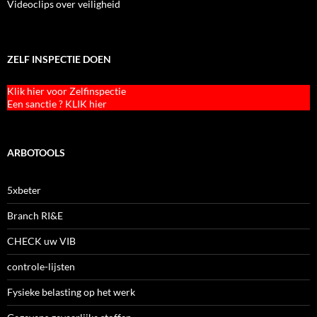
Videoclips over veiligheid
ZELF INSPECTIE DOEN
Klik hier voor Zelfinspectie
Een sanctie ? KLIK hier
ARBOTOOLS
5xbeter
Branch RI&E
CHECK uw VIB
controle-lijsten
Fysieke belasting op het werk