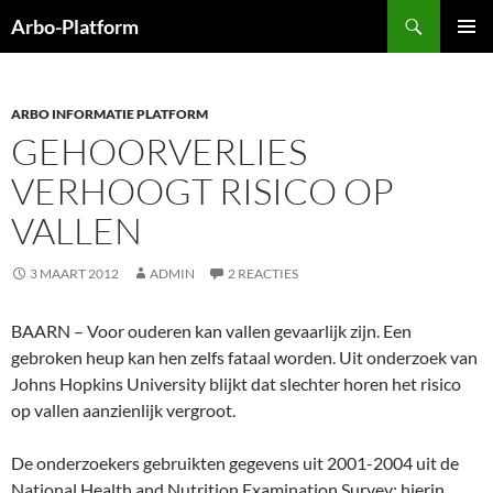
Ga
Zoeken
Arbo-Platform
naar
PRIMAI
de
MENU
inhoud
ARBO INFORMATIE PLATFORM
GEHOORVERLIES
VERHOOGT RISICO OP
VALLEN
3 MAART 2012
ADMIN
2 REACTIES
BAARN – Voor ouderen kan vallen gevaarlijk zijn. Een
gebroken heup kan hen zelfs fataal worden. Uit onderzoek van
Johns Hopkins University blijkt dat slechter horen het risico
op vallen aanzienlijk vergroot.
De onderzoekers gebruikten gegevens uit 2001-2004 uit de
National Health and Nutrition Examination Survey: hierin