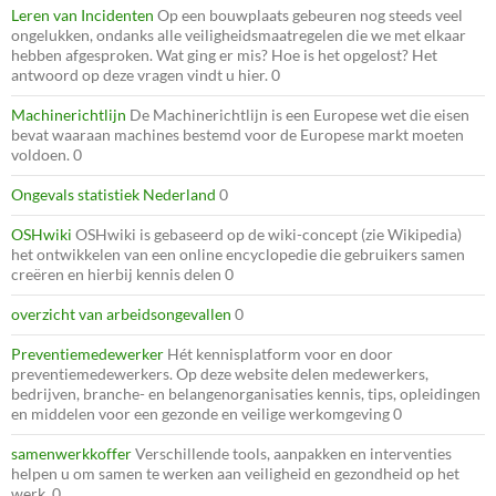
Leren van Incidenten
Op een bouwplaats gebeuren nog steeds veel
ongelukken, ondanks alle veiligheidsmaatregelen die we met elkaar
hebben afgesproken. Wat ging er mis? Hoe is het opgelost? Het
antwoord op deze vragen vindt u hier. 0
Machinerichtlijn
De Machinerichtlijn is een Europese wet die eisen
bevat waaraan machines bestemd voor de Europese markt moeten
voldoen. 0
Ongevals statistiek Nederland
0
OSHwiki
OSHwiki is gebaseerd op de wiki-concept (zie Wikipedia)
het ontwikkelen van een online encyclopedie die gebruikers samen
creëren en hierbij kennis delen 0
overzicht van arbeidsongevallen
0
Preventiemedewerker
Hét kennisplatform voor en door
preventiemedewerkers. Op deze website delen medewerkers,
bedrijven, branche- en belangenorganisaties kennis, tips, opleidingen
en middelen voor een gezonde en veilige werkomgeving 0
samenwerkkoffer
Verschillende tools, aanpakken en interventies
helpen u om samen te werken aan veiligheid en gezondheid op het
werk. 0