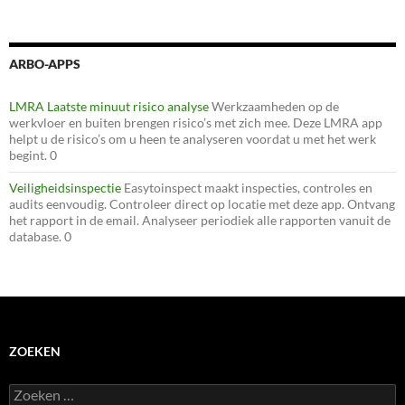
ARBO-APPS
LMRA Laatste minuut risico analyse
Werkzaamheden op de
werkvloer en buiten brengen risico’s met zich mee. Deze LMRA app
helpt u de risico’s om u heen te analyseren voordat u met het werk
begint. 0
Veiligheidsinspectie
Easytoinspect maakt inspecties, controles en
audits eenvoudig. Controleer direct op locatie met deze app. Ontvang
het rapport in de email. Analyseer periodiek alle rapporten vanuit de
database. 0
ZOEKEN
Zoeken