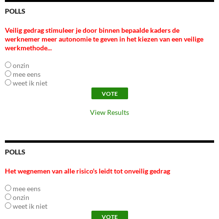
POLLS
Veilig gedrag stimuleer je door binnen bepaalde kaders de
werknemer meer autonomie te geven in het kiezen van een veilige
werkmethode...
onzin
mee eens
weet ik niet
View Results
POLLS
Het wegnemen van alle risico's leidt tot onveilig gedrag
mee eens
onzin
weet ik niet