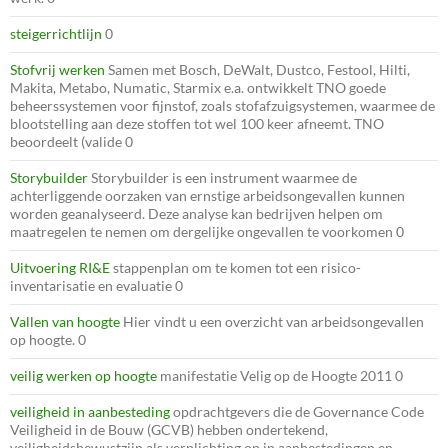
steigerrichtlijn
0
Stofvrij werken
Samen met Bosch, DeWalt, Dustco, Festool, Hilti,
Makita, Metabo, Numatic, Starmix e.a. ontwikkelt TNO goede
beheerssystemen voor fijnstof, zoals stofafzuigsystemen, waarmee de
blootstelling aan deze stoffen tot wel 100 keer afneemt. TNO
beoordeelt (valide 0
Storybuilder
Storybuilder is een instrument waarmee de
achterliggende oorzaken van ernstige arbeidsongevallen kunnen
worden geanalyseerd. Deze analyse kan bedrijven helpen om
maatregelen te nemen om dergelijke ongevallen te voorkomen 0
Uitvoering RI&E
stappenplan om te komen tot een risico-
inventarisatie en evaluatie 0
Vallen van hoogte
Hier vindt u een overzicht van arbeidsongevallen
op hoogte. 0
veilig werken op hoogte
manifestatie Velig op de Hoogte 2011 0
veiligheid in aanbesteding
opdrachtgevers die de Governance Code
Veiligheid in de Bouw (GCVB) hebben ondertekend,
veiligheidsbewustzijn als verplichting op in aanbestedingen en