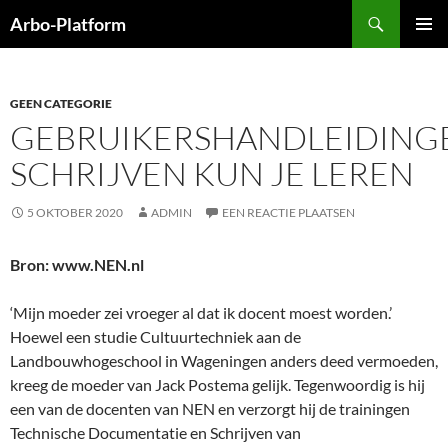
Ga
Zoeken
Arbo-Platform
naar
PRIMAI
de
MENU
inhoud
GEEN CATEGORIE
GEBRUIKERSHANDLEIDING
SCHRIJVEN KUN JE LEREN
5 OKTOBER 2020
ADMIN
EEN REACTIE PLAATSEN
Bron: www.NEN.nl
‘Mijn moeder zei vroeger al dat ik docent moest worden.’
Hoewel een studie Cultuurtechniek aan de
Landbouwhogeschool in Wageningen anders deed vermoeden,
kreeg de moeder van Jack Postema gelijk. Tegenwoordig is hij
een van de docenten van NEN en verzorgt hij de trainingen
Technische Documentatie en Schrijven van