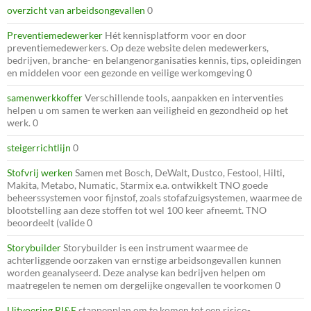
overzicht van arbeidsongevallen
0
Preventiemedewerker
Hét kennisplatform voor en door
preventiemedewerkers. Op deze website delen medewerkers,
bedrijven, branche- en belangenorganisaties kennis, tips, opleidingen
en middelen voor een gezonde en veilige werkomgeving 0
samenwerkkoffer
Verschillende tools, aanpakken en interventies
helpen u om samen te werken aan veiligheid en gezondheid op het
werk. 0
steigerrichtlijn
0
Stofvrij werken
Samen met Bosch, DeWalt, Dustco, Festool, Hilti,
Makita, Metabo, Numatic, Starmix e.a. ontwikkelt TNO goede
beheerssystemen voor fijnstof, zoals stofafzuigsystemen, waarmee de
blootstelling aan deze stoffen tot wel 100 keer afneemt. TNO
beoordeelt (valide 0
Storybuilder
Storybuilder is een instrument waarmee de
achterliggende oorzaken van ernstige arbeidsongevallen kunnen
worden geanalyseerd. Deze analyse kan bedrijven helpen om
maatregelen te nemen om dergelijke ongevallen te voorkomen 0
Uitvoering RI&E
stappenplan om te komen tot een risico-