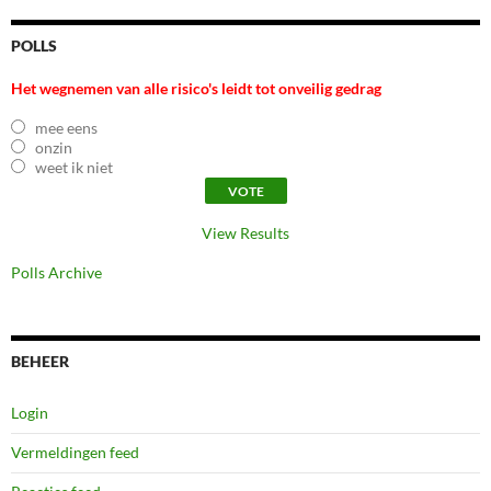
POLLS
Het wegnemen van alle risico's leidt tot onveilig gedrag
mee eens
onzin
weet ik niet
View Results
Polls Archive
BEHEER
Login
Vermeldingen feed