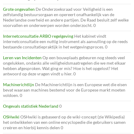
Grote ongevallen
De Onderzoeksraad voor Veiligheid is een
zelfstandig bestuursorgaan en opereert onafhankelijk van de
Nederlandse overheid en andere partijen. De Raad besluit zelf welke
voorvallen en onderwerpen worden onderzocht. 0
Internetconsultatie ARBO regelgeving
Het kabinet vindt
internetconsultatie een nuttig instrument als aanvulling op de reeds
bestaande consultatiepraktijk in het wetgevingsproces. 0
Leren van Incidenten
Op een bouwplaats gebeuren nog steeds veel
ongelukken, ondanks alle veiligheidsmaatregelen die we met elkaar
hebben afgesproken. Wat ging er mis? Hoe is het opgelost? Het
antwoord op deze vragen vindt u hier. 0
Machinerichtlijn
De Machinerichtlijn is een Europese wet die eisen
bevat waaraan machines bestemd voor de Europese markt moeten
voldoen. 0
Ongevals statistiek Nederland
0
OSHwiki
OSHwiki is gebaseerd op de wiki-concept (zie Wikipedia)
het ontwikkelen van een online encyclopedie die gebruikers samen
creëren en hierbij kennis delen 0