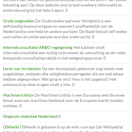
belasting aan! Op deze website vind je betrouwbare informatie en
ondersteuning bij het hele traject: 0
Grote ongevallen
De Onderzoeksraad voor Veiligheid is een
zelfstandig bestuursorgaan en opereert onafhankelijk van de
Nederlandse overheid en andere partijen. De Raad besluit zelf welke
voorvallen en onderwerpen worden onderzocht. 0
Internetconsultatie ARBO regelgeving
Het kabinet vindt
internetconsultatie een nuttig instrument als aanvulling op de reeds
bestaande consultatiepraktijk in het wetgevingsproces. 0
Leren van Incidenten
Op een bouwplaats gebeuren nog steeds veel
ongelukken, ondanks alle veiligheidsmaatregelen die we met elkaar
hebben afgesproken. Wat ging er mis? Hoe is het opgelost? Het
antwoord op deze vragen vindt u hier. 0
Machinerichtlijn
De Machinerichtlijn is een Europese wet die eisen
bevat waaraan machines bestemd voor de Europese markt moeten
voldoen. 0
Ongevals statistiek Nederland
0
OSHwiki
OSHwiki is gebaseerd op de wiki-concept (zie Wikipedia)