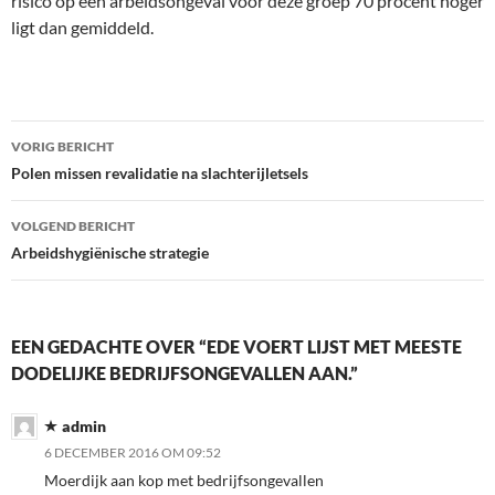
risico op een arbeidsongeval voor deze groep 70 procent hoger
ligt dan gemiddeld.
Bericht
VORIG BERICHT
navigatie
Polen missen revalidatie na slachterijletsels
VOLGEND BERICHT
Arbeidshygiënische strategie
EEN GEDACHTE OVER “EDE VOERT LIJST MET MEESTE
DODELIJKE BEDRIJFSONGEVALLEN AAN.”
admin
6 DECEMBER 2016 OM 09:52
Moerdijk aan kop met bedrijfsongevallen