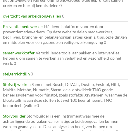
het ontwikkelen van een online encyclopedie die gebruikers samen
creëren en hierbij kennis delen 0
overzicht van arbeidsongevallen
0
Preventiemedewerker
Hét kennisplatform voor en door
preventiemedewerkers. Op deze website delen medewerkers,
bedrijven, branche- en belangenorganisaties kennis, tips, opleidingen
en middelen voor een gezonde en veilige werkomgeving 0
samenwerkkoffer
Verschillende tools, aanpakken en interventies
helpen u om samen te werken aan veiligheid en gezondheid op het
werk. 0
steigerrichtlijn
0
Stofvrij werken
Samen met Bosch, DeWalt, Dustco, Festool, Hilti,
Makita, Metabo, Numatic, Starmix e.a. ontwikkelt TNO goede
beheerssystemen voor fijnstof, zoals stofafzuigsystemen, waarmee de
blootstelling aan deze stoffen tot wel 100 keer afneemt. TNO
beoordeelt (valide 0
Storybuilder
Storybuilder is een instrument waarmee de
achterliggende oorzaken van ernstige arbeidsongevallen kunnen
worden geanalyseerd. Deze analyse kan bedrijven helpen om