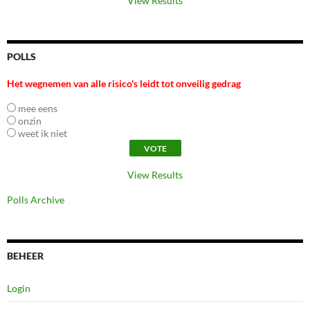
View Results
POLLS
Het wegnemen van alle risico's leidt tot onveilig gedrag
mee eens
onzin
weet ik niet
View Results
Polls Archive
BEHEER
Login