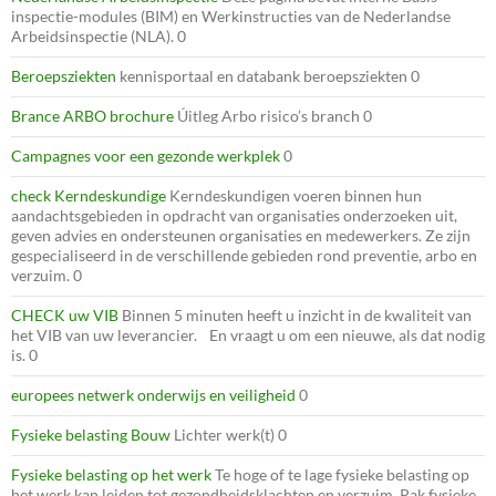
inspectie-modules (BIM) en Werkinstructies van de Nederlandse
Arbeidsinspectie (NLA). 0
Beroepsziekten
kennisportaal en databank beroepsziekten 0
Brance ARBO brochure
Úitleg Arbo risico’s branch 0
Campagnes voor een gezonde werkplek
0
check Kerndeskundige
Kerndeskundigen voeren binnen hun
aandachtsgebieden in opdracht van organisaties onderzoeken uit,
geven advies en ondersteunen organisaties en medewerkers. Ze zijn
gespecialiseerd in de verschillende gebieden rond preventie, arbo en
verzuim. 0
CHECK uw VIB
Binnen 5 minuten heeft u inzicht in de kwaliteit van
het VIB van uw leverancier. En vraagt u om een nieuwe, als dat nodig
is. 0
europees netwerk onderwijs en veiligheid
0
Fysieke belasting Bouw
Lichter werk(t) 0
Fysieke belasting op het werk
Te hoge of te lage fysieke belasting op
het werk kan leiden tot gezondheidsklachten en verzuim. Pak fysieke