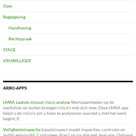
Over
Regelgeving
Handhaving
Rechtspraak
STAGE
VRIJWILLIGER
ARBO-APPS
LMRA Laatste minuut risico analyse
Werkzaamheden op de
werkvloer en buiten brengen risico’s met zich mee. Deze LMRA app
helpt u de risico’s om u heen te analyseren voordat u met het werk
begint. 0
Veiligheidsinspectie
Easytoinspect maakt inspecties, controles en
audits eenvoudig. Controleer direct op locatie met deze app. Ontvang