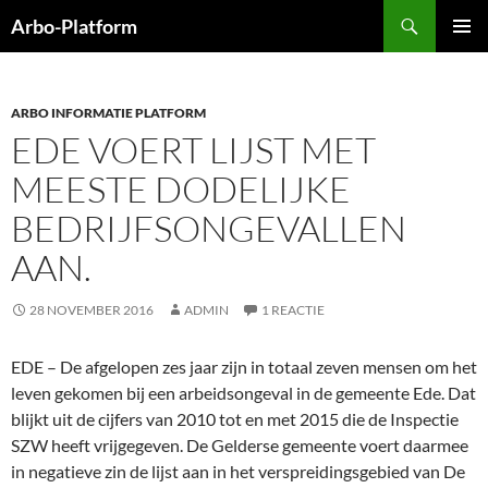
Ga
Zoeken
Arbo-Platform
naar
PRIMAI
de
MENU
inhoud
ARBO INFORMATIE PLATFORM
EDE VOERT LIJST MET
MEESTE DODELIJKE
BEDRIJFSONGEVALLEN
AAN.
28 NOVEMBER 2016
ADMIN
1 REACTIE
EDE – De afgelopen zes jaar zijn in totaal zeven mensen om het
leven gekomen bij een arbeidsongeval in de gemeente Ede. Dat
blijkt uit de cijfers van 2010 tot en met 2015 die de Inspectie
SZW heeft vrijgegeven. De Gelderse gemeente voert daarmee
in negatieve zin de lijst aan in het verspreidingsgebied van De