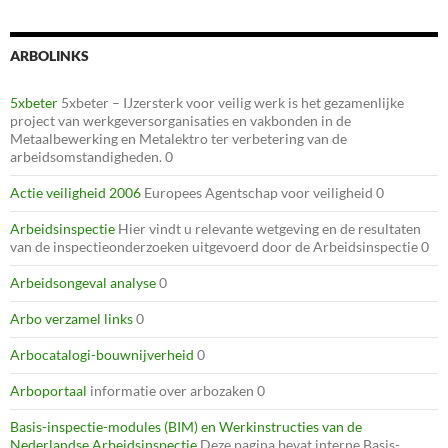
ARBOLINKS
5xbeter
5xbeter – IJzersterk voor veilig werk is het gezamenlijke
project van werkgeversorganisaties en vakbonden in de
Metaalbewerking en Metalektro ter verbetering van de
arbeidsomstandigheden. 0
Actie veiligheid 2006
Europees Agentschap voor veiligheid 0
Arbeidsinspectie
Hier vindt u relevante wetgeving en de resultaten
van de inspectieonderzoeken uitgevoerd door de Arbeidsinspectie 0
Arbeidsongeval analyse
0
Arbo verzamel links
0
Arbocatalogi-bouwnijverheid
0
Arboportaal
informatie over arbozaken 0
Basis-inspectie-modules (BIM) en Werkinstructies van de
Nederlandse Arbeidsinspectie
Deze pagina bevat interne Basis-