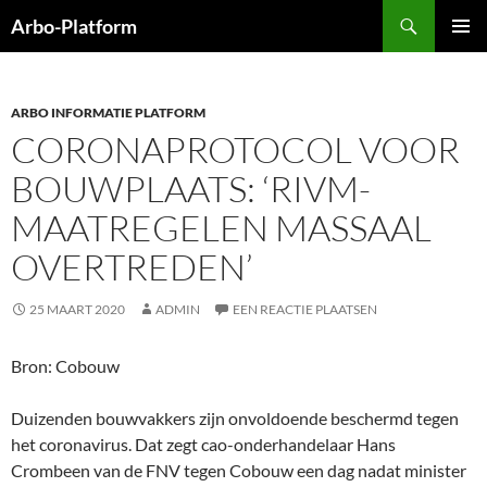
Ga
Zoeken
Arbo-Platform
naar
PRIMAI
de
MENU
inhoud
ARBO INFORMATIE PLATFORM
CORONAPROTOCOL VOOR
BOUWPLAATS: ‘RIVM-
MAATREGELEN MASSAAL
OVERTREDEN’
25 MAART 2020
ADMIN
EEN REACTIE PLAATSEN
Bron: Cobouw
Duizenden bouwvakkers zijn onvoldoende beschermd tegen
het coronavirus. Dat zegt cao-onderhandelaar Hans
Crombeen van de FNV tegen Cobouw een dag nadat minister