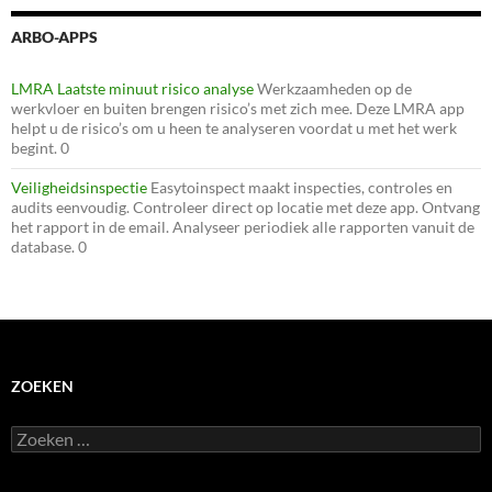
ARBO-APPS
LMRA Laatste minuut risico analyse
Werkzaamheden op de
werkvloer en buiten brengen risico’s met zich mee. Deze LMRA app
helpt u de risico’s om u heen te analyseren voordat u met het werk
begint. 0
Veiligheidsinspectie
Easytoinspect maakt inspecties, controles en
audits eenvoudig. Controleer direct op locatie met deze app. Ontvang
het rapport in de email. Analyseer periodiek alle rapporten vanuit de
database. 0
ZOEKEN
Zoeken
naar: