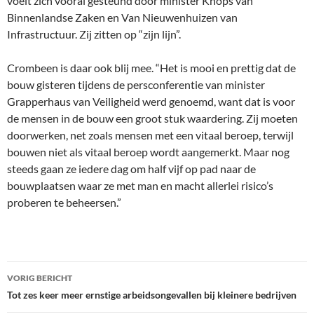
voelt zich vooral gesteund door minister Knops van
Binnenlandse Zaken en Van Nieuwenhuizen van
Infrastructuur. Zij zitten op “zijn lijn”.
Crombeen is daar ook blij mee. “Het is mooi en prettig dat de
bouw gisteren tijdens de persconferentie van minister
Grapperhaus van Veiligheid werd genoemd, want dat is voor
de mensen in de bouw een groot stuk waardering. Zij moeten
doorwerken, net zoals mensen met een vitaal beroep, terwijl
bouwen niet als vitaal beroep wordt aangemerkt. Maar nog
steeds gaan ze iedere dag om half vijf op pad naar de
bouwplaatsen waar ze met man en macht allerlei risico’s
proberen te beheersen.”
Bericht
VORIG BERICHT
navigatie
Tot zes keer meer ernstige arbeidsongevallen bij kleinere bedrijven