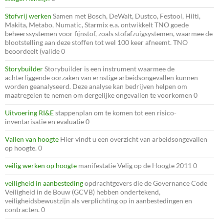
Stofvrij werken
Samen met Bosch, DeWalt, Dustco, Festool, Hilti,
Makita, Metabo, Numatic, Starmix e.a. ontwikkelt TNO goede
beheerssystemen voor fijnstof, zoals stofafzuigsystemen, waarmee de
blootstelling aan deze stoffen tot wel 100 keer afneemt. TNO
beoordeelt (valide 0
Storybuilder
Storybuilder is een instrument waarmee de
achterliggende oorzaken van ernstige arbeidsongevallen kunnen
worden geanalyseerd. Deze analyse kan bedrijven helpen om
maatregelen te nemen om dergelijke ongevallen te voorkomen 0
Uitvoering RI&E
stappenplan om te komen tot een risico-
inventarisatie en evaluatie 0
Vallen van hoogte
Hier vindt u een overzicht van arbeidsongevallen
op hoogte. 0
veilig werken op hoogte
manifestatie Velig op de Hoogte 2011 0
veiligheid in aanbesteding
opdrachtgevers die de Governance Code
Veiligheid in de Bouw (GCVB) hebben ondertekend,
veiligheidsbewustzijn als verplichting op in aanbestedingen en
contracten. 0