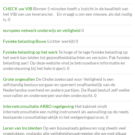
CHECK uw VIB
Binnen 5 minuten heeft u inzicht in de kwaliteit van
het VIB van uw leverancier. En vraagt u om een nieuwe, als dat nodig
is. 0
europees netwerk onderwijs en veiligheid
0
Fysieke belasting Bouw
Lichter werk(t) 0
Fysieke belasting op het werk
Te hoge of te lage fysieke belasting op
het werk kan leiden tot gezondheidsklachten en verzuim. Pak fysieke
belasting aan! Op deze website vind je betrouwbare informatie en
ondersteuning bij het hele traject: 0
Grote ongevallen
De Onderzoeksraad voor Veiligheid is een
zelfstandig bestuursorgaan en opereert onafhankelijk van de
Nederlandse overheid en andere partijen. De Raad besluit zelf welke
voorvallen en onderwerpen worden onderzocht. 0
Internetconsultatie ARBO regelgeving
Het kabinet vindt
internetconsultatie een nuttig instrument als aanvulling op de reeds
bestaande consultatiepraktijk in het wetgevingsproces. 0
Leren van Incidenten
Op een bouwplaats gebeuren nog steeds veel
ongelukken, ondanks alle veiligheidsmaatregelen die we met elkaar