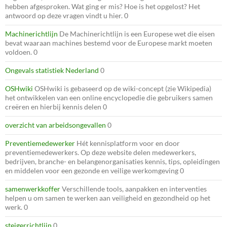
hebben afgesproken. Wat ging er mis? Hoe is het opgelost? Het
antwoord op deze vragen vindt u hier. 0
Machinerichtlijn
De Machinerichtlijn is een Europese wet die eisen
bevat waaraan machines bestemd voor de Europese markt moeten
voldoen. 0
Ongevals statistiek Nederland
0
OSHwiki
OSHwiki is gebaseerd op de wiki-concept (zie Wikipedia)
het ontwikkelen van een online encyclopedie die gebruikers samen
creëren en hierbij kennis delen 0
overzicht van arbeidsongevallen
0
Preventiemedewerker
Hét kennisplatform voor en door
preventiemedewerkers. Op deze website delen medewerkers,
bedrijven, branche- en belangenorganisaties kennis, tips, opleidingen
en middelen voor een gezonde en veilige werkomgeving 0
samenwerkkoffer
Verschillende tools, aanpakken en interventies
helpen u om samen te werken aan veiligheid en gezondheid op het
werk. 0
steigerrichtlijn
0