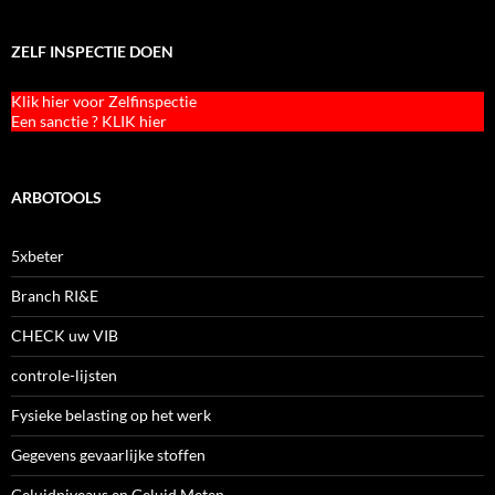
ZELF INSPECTIE DOEN
Klik hier voor Zelfinspectie
Een sanctie ? KLIK hier
ARBOTOOLS
5xbeter
Branch RI&E
CHECK uw VIB
controle-lijsten
Fysieke belasting op het werk
Gegevens gevaarlijke stoffen
Geluidniveaus en Geluid Meten