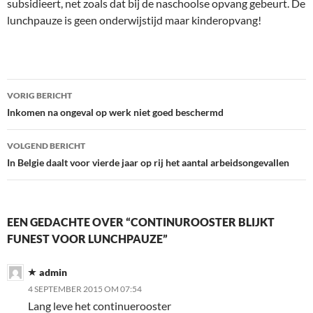
subsidieert, net zoals dat bij de naschoolse opvang gebeurt. De
lunchpauze is geen onderwijstijd maar kinderopvang!
Bericht
VORIG BERICHT
navigatie
Inkomen na ongeval op werk niet goed beschermd
VOLGEND BERICHT
In Belgie daalt voor vierde jaar op rij het aantal arbeidsongevallen
EEN GEDACHTE OVER “CONTINUROOSTER BLIJKT
FUNEST VOOR LUNCHPAUZE”
admin
4 SEPTEMBER 2015 OM 07:54
Lang leve het continuerooster