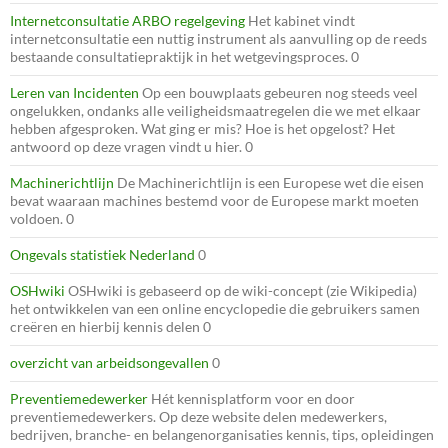
Internetconsultatie ARBO regelgeving
Het kabinet vindt
internetconsultatie een nuttig instrument als aanvulling op de reeds
bestaande consultatiepraktijk in het wetgevingsproces. 0
Leren van Incidenten
Op een bouwplaats gebeuren nog steeds veel
ongelukken, ondanks alle veiligheidsmaatregelen die we met elkaar
hebben afgesproken. Wat ging er mis? Hoe is het opgelost? Het
antwoord op deze vragen vindt u hier. 0
Machinerichtlijn
De Machinerichtlijn is een Europese wet die eisen
bevat waaraan machines bestemd voor de Europese markt moeten
voldoen. 0
Ongevals statistiek Nederland
0
OSHwiki
OSHwiki is gebaseerd op de wiki-concept (zie Wikipedia)
het ontwikkelen van een online encyclopedie die gebruikers samen
creëren en hierbij kennis delen 0
overzicht van arbeidsongevallen
0
Preventiemedewerker
Hét kennisplatform voor en door
preventiemedewerkers. Op deze website delen medewerkers,
bedrijven, branche- en belangenorganisaties kennis, tips, opleidingen