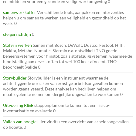
en middelen voor een gezonde en veilige werkomgeving 0
samenwerkkoffer
Verschillende tools, aanpakken en interventies
helpen u om samen te werken aan veiligheid en gezondheid op het
werk. 0
steigerrichtlijn
0
Stofvrij werken
Samen met Bosch, DeWalt, Dustco, Festool, Hilti,
Makita, Metabo, Numatic, Starmix e.a. ontwikkelt TNO goede
beheerssystemen voor fijnstof, zoals stofafzuigsystemen, waarmee de
blootstelling aan deze stoffen tot wel 100 keer afneemt. TNO
beoordeelt (valide 0
Storybuilder
Storybuilder is een instrument waarmee de
achterliggende oorzaken van ernstige arbeidsongevallen kunnen
worden geanalyseerd. Deze analyse kan bedrijven helpen om
maatregelen te nemen om dergelijke ongevallen te voorkomen 0
Uitvoering RI&E
stappenplan om te komen tot een risico-
inventarisatie en evaluatie 0
Vallen van hoogte
Hier vindt u een overzicht van arbeidsongevallen
op hoogte. 0