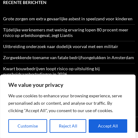
RECENTE BERICHTEN
Grote zorgen om extra gevaarlijke asbest in speelzand voor kinderen
Tijdelijke werknemers met weinig ervaring lopen 80 procent meer
risico op arbeidsongeval, zegt Liantis
Uitbreiding onderzoek naar dodelijk voorval met een militair
Zorgwekkende toename van fatale bedrijfsongelukken in Amsterdam
Kwart bouwbedrijven loopt risico op uitsluiting bij
overheidsaanbestedingen in 2026
We value your privacy
We use cookies to enhance your browsing experience, serve
ARBO-CATALOGI
personalised ads or content, and analyse our traffic. By
clicking "Accept All", you consent to our use of cookies.
Ondersteund door WordPress
Customise
Reject All
Accept All