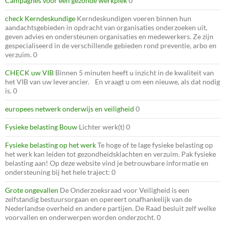
Campagnes voor een gezonde werkplek
0
check Kerndeskundige
Kerndeskundigen voeren binnen hun
aandachtsgebieden in opdracht van organisaties onderzoeken uit,
geven advies en ondersteunen organisaties en medewerkers. Ze zijn
gespecialiseerd in de verschillende gebieden rond preventie, arbo en
verzuim. 0
CHECK uw VIB
Binnen 5 minuten heeft u inzicht in de kwaliteit van
het VIB van uw leverancier. En vraagt u om een nieuwe, als dat nodig
is. 0
europees netwerk onderwijs en veiligheid
0
Fysieke belasting Bouw
Lichter werk(t) 0
Fysieke belasting op het werk
Te hoge of te lage fysieke belasting op
het werk kan leiden tot gezondheidsklachten en verzuim. Pak fysieke
belasting aan! Op deze website vind je betrouwbare informatie en
ondersteuning bij het hele traject: 0
Grote ongevallen
De Onderzoeksraad voor Veiligheid is een
zelfstandig bestuursorgaan en opereert onafhankelijk van de
Nederlandse overheid en andere partijen. De Raad besluit zelf welke
voorvallen en onderwerpen worden onderzocht. 0