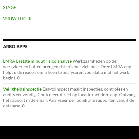
STAGE
VRIJWILLIGER
ARBO-APPS
LMRA Laatste minuut risico analyse
Werkzaamheden op de
werkvloer en buiten brengen risico’s met zich mee. Deze LMRA app
helpt u de risico’s om u heen te analyseren voordat u met het werk
begint. 0
Veiligheidsinspectie
Easytoinspect maakt inspecties, controles en
audits eenvoudig. Controleer direct op locatie met deze app. Ontvang
het rapport in de email. Analyseer periodiek alle rapporten vanuit de
database. 0