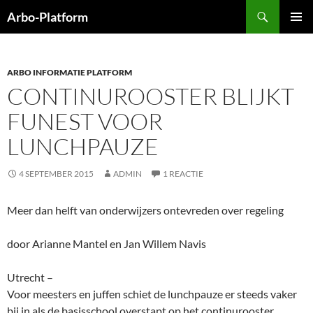
Ga
Zoeken
Arbo-Platform
naar
PRIMAI
de
MENU
inhoud
ARBO INFORMATIE PLATFORM
CONTINUROOSTER BLIJKT
FUNEST VOOR
LUNCHPAUZE
4 SEPTEMBER 2015
ADMIN
1 REACTIE
Meer dan helft van onderwijzers ontevreden over regeling
door Arianne Mantel en Jan Willem Navis
Utrecht –
Voor meesters en juffen schiet de lunchpauze er steeds vaker
bij in als de basisschool overstapt op het continurooster.