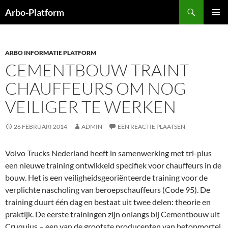
Ga
Zoeken
Arbo-Platform
naar
PRIMAI
de
MENU
inhoud
ARBO INFORMATIE PLATFORM
CEMENTBOUW TRAINT
CHAUFFEURS OM NOG
VEILIGER TE WERKEN
26 FEBRUARI 2014
ADMIN
EEN REACTIE PLAATSEN
Volvo Trucks Nederland heeft in samenwerking met tri-plus
een nieuwe training ontwikkeld specifiek voor chauffeurs in de
bouw. Het is een veiligheidsgeoriënteerde training voor de
verplichte nascholing van beroepschauffeurs (Code 95). De
training duurt één dag en bestaat uit twee delen: theorie en
praktijk. De eerste trainingen zijn onlangs bij Cementbouw uit
Cruquius – een van de grootste producenten van betonmortel