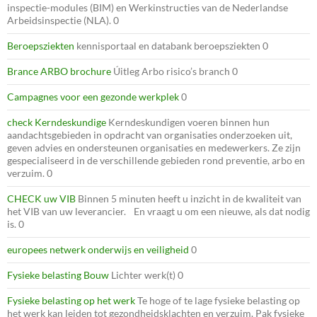
inspectie-modules (BIM) en Werkinstructies van de Nederlandse
Arbeidsinspectie (NLA). 0
Beroepsziekten
kennisportaal en databank beroepsziekten 0
Brance ARBO brochure
Úitleg Arbo risico’s branch 0
Campagnes voor een gezonde werkplek
0
check Kerndeskundige
Kerndeskundigen voeren binnen hun
aandachtsgebieden in opdracht van organisaties onderzoeken uit,
geven advies en ondersteunen organisaties en medewerkers. Ze zijn
gespecialiseerd in de verschillende gebieden rond preventie, arbo en
verzuim. 0
CHECK uw VIB
Binnen 5 minuten heeft u inzicht in de kwaliteit van
het VIB van uw leverancier. En vraagt u om een nieuwe, als dat nodig
is. 0
europees netwerk onderwijs en veiligheid
0
Fysieke belasting Bouw
Lichter werk(t) 0
Fysieke belasting op het werk
Te hoge of te lage fysieke belasting op
het werk kan leiden tot gezondheidsklachten en verzuim. Pak fysieke