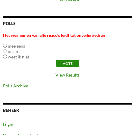
POLLS
Het wegnemen van alle risico's leidt tot onveilig gedrag
mee eens
onzin
weet ik niet
View Results
Polls Archive
BEHEER
Login