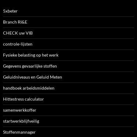
5xbeter
Branch RI&E
CHECK uw VIB
controle-lijsten
Fysieke belasting op het werk
Gegevens gevaarlijke stoffen
Geluidniveaus en Geluid Meten
handboek arbeidsmiddelen
Hittestress calculator
samenwerkkoffer
startwerkblijfveilig
Stoffenmannager