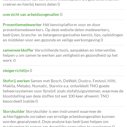
creëren en hierbij kennis delen 0
overzicht van arbeidsongevallen
0
Preventiemedewerker
Hét kennisplatform voor en door
preventiemedewerkers. Op deze website delen medewerkers,
bedrijven, branche- en belangenorganisaties kennis, tips, opleidingen
en middelen voor een gezonde en veilige werkomgeving 0
samenwerkkoffer
Verschillende tools, aanpakken en interventies
helpen u om samen te werken aan veiligheid en gezondheid op het
werk. 0
steigerrichtlijn
0
Stofvrij werken
Samen met Bosch, DeWalt, Dustco, Festool, Hilti,
Makita, Metabo, Numatic, Starmix e.a. ontwikkelt TNO goede
beheerssystemen voor fijnstof, zoals stofafzuigsystemen, waarmee de
blootstelling aan deze stoffen tot wel 100 keer afneemt. TNO
beoordeelt (valide 0
Storybuilder
Storybuilder is een instrument waarmee de
achterliggende oorzaken van ernstige arbeidsongevallen kunnen
worden geanalyseerd. Deze analyse kan bedrijven helpen om
maatregelen te nemen om dergelijke ongevallen te voorkomen 0