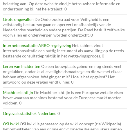
belasting aan! Op deze website vind je betrouwbare informatie en
ondersteuning bij het hele traject: 0
Grote ongevallen
De Onderzoeksraad voor Veiligheid is een
zelfstandig bestuursorgaan en opereert onafhankelijk van de
Nederlandse overheid en andere partijen. De Raad besluit zelf welke
voorvallen en onderwerpen worden onderzocht. 0
Internetconsultatie ARBO regelgeving
Het kabinet vindt
internetconsultatie een nuttig instrument als aanvulling op de reeds
bestaande consultatiepraktijk in het wetgevingsproces. 0
Leren van Incidenten
Op een bouwplaats gebeuren nog steeds veel
ongelukken, ondanks alle veiligheidsmaatregelen die we met elkaar
hebben afgesproken. Wat ging er mis? Hoe is het opgelost? Het
antwoord op deze vragen vindt u hier. 0
Machinerichtlijn
De Machinerichtlijn is een Europese wet die eisen
bevat waaraan machines bestemd voor de Europese markt moeten
voldoen. 0
Ongevals statistiek Nederland
0
OSHwiki
OSHwiki is gebaseerd op de wiki-concept (zie Wikipedia)
het ontwikkelen van een online encyclopedie die gebruikers samen