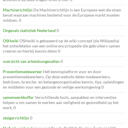
Machinerichtlijn
De Machinerichtlijn is een Europese wet die eisen
bevat waaraan machines bestemd voor de Europese markt moeten
voldoen. 0
Ongevals statistiek Nederland
0
OSHwiki
OSHwiki is gebaseerd op de wiki-concept (zie Wikipedia)
het ontwikkelen van een online encyclopedie die gebruikers samen
creëren en hierbij kennis delen 0
overzicht van arbeidsongevallen
0
Preventiemedewerker
Hét kennisplatform voor en door
preventiemedewerkers. Op deze website delen medewerkers,
bedrijven, branche- en belangenorganisaties kennis, tips, opleidingen
en middelen voor een gezonde en veilige werkomgeving 0
samenwerkkoffer
Verschillende tools, aanpakken en interventies
helpen u om samen te werken aan veiligheid en gezondheid op het
werk. 0
steigerrichtlijn
0