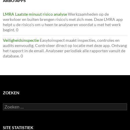
ARBO-APPS
LMRA Laatste minuut risico analyse
Werkzaamheden op de
werkvloer en buiten brengen risico’s met zich mee. Deze LMRA app
helpt u de risico’s om u heen te analyseren voordat u met het werk
begint. 0
Veiligheidsinspectie
Easytoinspect maakt inspecties, controles en
audits eenvoudig. Controleer direct op locatie met deze app. Ontvang
het rapport in de email. Analyseer periodiek alle rapporten vanuit de
database. 0
ZOEKEN
Zoeken
naar:
SITE STATISTIEK