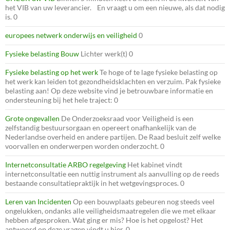
het VIB van uw leverancier. En vraagt u om een nieuwe, als dat nodig
is. 0
europees netwerk onderwijs en veiligheid
0
Fysieke belasting Bouw
Lichter werk(t) 0
Fysieke belasting op het werk
Te hoge of te lage fysieke belasting op
het werk kan leiden tot gezondheidsklachten en verzuim. Pak fysieke
belasting aan! Op deze website vind je betrouwbare informatie en
ondersteuning bij het hele traject: 0
Grote ongevallen
De Onderzoeksraad voor Veiligheid is een
zelfstandig bestuursorgaan en opereert onafhankelijk van de
Nederlandse overheid en andere partijen. De Raad besluit zelf welke
voorvallen en onderwerpen worden onderzocht. 0
Internetconsultatie ARBO regelgeving
Het kabinet vindt
internetconsultatie een nuttig instrument als aanvulling op de reeds
bestaande consultatiepraktijk in het wetgevingsproces. 0
Leren van Incidenten
Op een bouwplaats gebeuren nog steeds veel
ongelukken, ondanks alle veiligheidsmaatregelen die we met elkaar
hebben afgesproken. Wat ging er mis? Hoe is het opgelost? Het
antwoord op deze vragen vindt u hier. 0