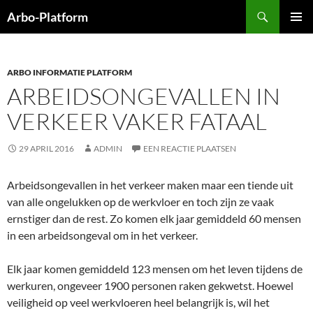
Ga
Zoeken
Arbo-Platform
naar
PRIMAI
de
MENU
inhoud
ARBO INFORMATIE PLATFORM
ARBEIDSONGEVALLEN IN
VERKEER VAKER FATAAL
29 APRIL 2016
ADMIN
EEN REACTIE PLAATSEN
Arbeidsongevallen in het verkeer maken maar een tiende uit
van alle ongelukken op de werkvloer en toch zijn ze vaak
ernstiger dan de rest. Zo komen elk jaar gemiddeld 60 mensen
in een arbeidsongeval om in het verkeer.
Elk jaar komen gemiddeld 123 mensen om het leven tijdens de
werkuren, ongeveer 1900 personen raken gekwetst. Hoewel
veiligheid op veel werkvloeren heel belangrijk is, wil het