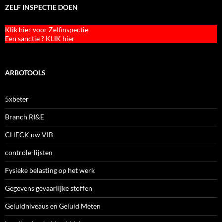
ZELF INSPECTIE DOEN
Klik hier voor Zelfinspectie
Een sanctie ? KLIK hier
ARBOTOOLS
5xbeter
Branch RI&E
CHECK uw VIB
controle-lijsten
Fysieke belasting op het werk
Gegevens gevaarlijke stoffen
Geluidniveaus en Geluid Meten