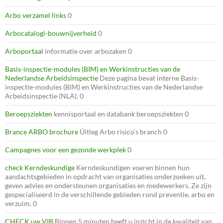
Arbo verzamel links
0
Arbocatalogi-bouwnijverheid
0
Arboportaal
informatie over arbozaken 0
Basis-inspectie-modules (BIM) en Werkinstructies van de
Nederlandse Arbeidsinspectie
Deze pagina bevat interne Basis-
inspectie-modules (BIM) en Werkinstructies van de Nederlandse
Arbeidsinspectie (NLA). 0
Beroepsziekten
kennisportaal en databank beroepsziekten 0
Brance ARBO brochure
Úitleg Arbo risico’s branch 0
Campagnes voor een gezonde werkplek
0
check Kerndeskundige
Kerndeskundigen voeren binnen hun
aandachtsgebieden in opdracht van organisaties onderzoeken uit,
geven advies en ondersteunen organisaties en medewerkers. Ze zijn
gespecialiseerd in de verschillende gebieden rond preventie, arbo en
verzuim. 0
CHECK uw VIB
Binnen 5 minuten heeft u inzicht in de kwaliteit van