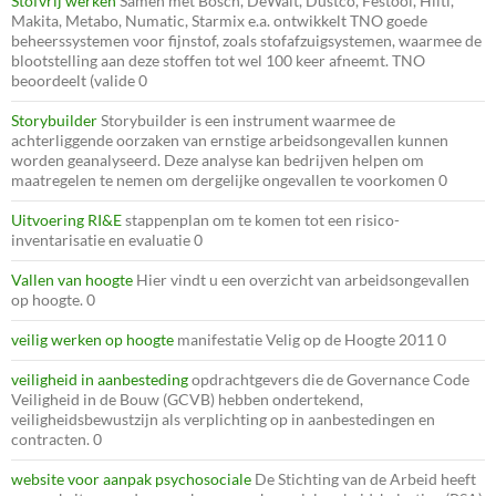
Stofvrij werken
Samen met Bosch, DeWalt, Dustco, Festool, Hilti,
Makita, Metabo, Numatic, Starmix e.a. ontwikkelt TNO goede
beheerssystemen voor fijnstof, zoals stofafzuigsystemen, waarmee de
blootstelling aan deze stoffen tot wel 100 keer afneemt. TNO
beoordeelt (valide 0
Storybuilder
Storybuilder is een instrument waarmee de
achterliggende oorzaken van ernstige arbeidsongevallen kunnen
worden geanalyseerd. Deze analyse kan bedrijven helpen om
maatregelen te nemen om dergelijke ongevallen te voorkomen 0
Uitvoering RI&E
stappenplan om te komen tot een risico-
inventarisatie en evaluatie 0
Vallen van hoogte
Hier vindt u een overzicht van arbeidsongevallen
op hoogte. 0
veilig werken op hoogte
manifestatie Velig op de Hoogte 2011 0
veiligheid in aanbesteding
opdrachtgevers die de Governance Code
Veiligheid in de Bouw (GCVB) hebben ondertekend,
veiligheidsbewustzijn als verplichting op in aanbestedingen en
contracten. 0
website voor aanpak psychosociale
De Stichting van de Arbeid heeft