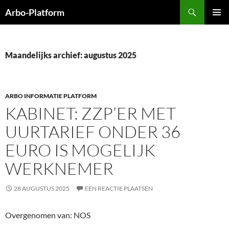
Ga
Zoeken
Arbo-Platform
naar
PRIMAI
de
MENU
inhoud
Maandelijks archief: augustus 2025
ARBO INFORMATIE PLATFORM
KABINET: ZZP’ER MET
UURTARIEF ONDER 36
EURO IS MOGELIJK
WERKNEMER
28 AUGUSTUS 2025
EEN REACTIE PLAATSEN
Overgenomen van: NOS