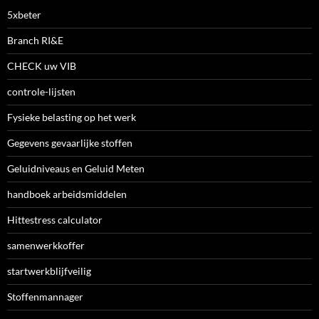
5xbeter
Branch RI&E
CHECK uw VIB
controle-lijsten
Fysieke belasting op het werk
Gegevens gevaarlijke stoffen
Geluidniveaus en Geluid Meten
handboek arbeidsmiddelen
Hittestress calculator
samenwerkkoffer
startwerkblijfveilig
Stoffenmannager