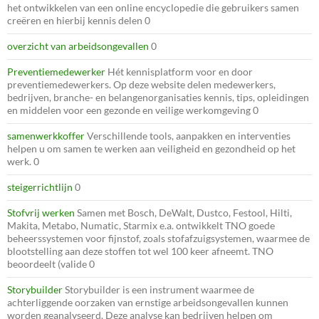
het ontwikkelen van een online encyclopedie die gebruikers samen
creëren en hierbij kennis delen 0
overzicht van arbeidsongevallen
0
Preventiemedewerker
Hét kennisplatform voor en door
preventiemedewerkers. Op deze website delen medewerkers,
bedrijven, branche- en belangenorganisaties kennis, tips, opleidingen
en middelen voor een gezonde en veilige werkomgeving 0
samenwerkkoffer
Verschillende tools, aanpakken en interventies
helpen u om samen te werken aan veiligheid en gezondheid op het
werk. 0
steigerrichtlijn
0
Stofvrij werken
Samen met Bosch, DeWalt, Dustco, Festool, Hilti,
Makita, Metabo, Numatic, Starmix e.a. ontwikkelt TNO goede
beheerssystemen voor fijnstof, zoals stofafzuigsystemen, waarmee de
blootstelling aan deze stoffen tot wel 100 keer afneemt. TNO
beoordeelt (valide 0
Storybuilder
Storybuilder is een instrument waarmee de
achterliggende oorzaken van ernstige arbeidsongevallen kunnen
worden geanalyseerd. Deze analyse kan bedrijven helpen om