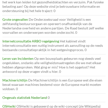
het werk kan leiden tot gezondheidsklachten en verzuim. Pak fysieke
belasting aan! Op deze website vind je betrouwbare informatie en
ondersteuning bij het hele traject: 0
Grote ongevallen
De Onderzoeksraad voor Veiligheid is een
zelfstandig bestuursorgaan en opereert onafhankelijk van de
Nederlandse overheid en andere partijen. De Raad besluit zelf welke
voorvallen en onderwerpen worden onderzocht. 0
Internetconsultatie ARBO regelgeving
Het kabinet vindt
internetconsultatie een nuttig instrument als aanvulling op de reeds
bestaande consultatiepraktijk in het wetgevingsproces. 0
Leren van Incidenten
Op een bouwplaats gebeuren nog steeds veel
ongelukken, ondanks alle veiligheidsmaatregelen die we met elkaar
hebben afgesproken. Wat ging er mis? Hoe is het opgelost? Het
antwoord op deze vragen vindt u hier. 0
Machinerichtlijn
De Machinerichtlijn is een Europese wet die eisen
bevat waaraan machines bestemd voor de Europese markt moeten
voldoen. 0
Ongevals statistiek Nederland
0
OSHwiki
OSHwiki is gebaseerd op de wiki-concept (zie Wikipedia)