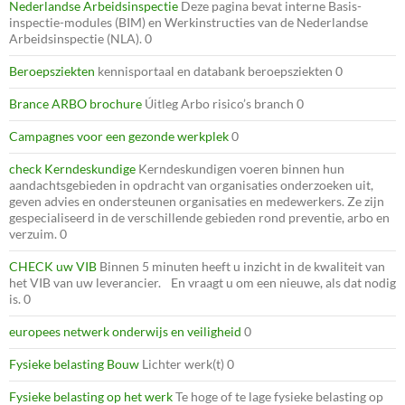
Nederlandse Arbeidsinspectie
Deze pagina bevat interne Basis-
inspectie-modules (BIM) en Werkinstructies van de Nederlandse
Arbeidsinspectie (NLA). 0
Beroepsziekten
kennisportaal en databank beroepsziekten 0
Brance ARBO brochure
Úitleg Arbo risico’s branch 0
Campagnes voor een gezonde werkplek
0
check Kerndeskundige
Kerndeskundigen voeren binnen hun
aandachtsgebieden in opdracht van organisaties onderzoeken uit,
geven advies en ondersteunen organisaties en medewerkers. Ze zijn
gespecialiseerd in de verschillende gebieden rond preventie, arbo en
verzuim. 0
CHECK uw VIB
Binnen 5 minuten heeft u inzicht in de kwaliteit van
het VIB van uw leverancier. En vraagt u om een nieuwe, als dat nodig
is. 0
europees netwerk onderwijs en veiligheid
0
Fysieke belasting Bouw
Lichter werk(t) 0
Fysieke belasting op het werk
Te hoge of te lage fysieke belasting op