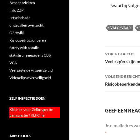
Beroepsziekten
waarbij valge
Info ZZP
Letselschade
ongevallen overzicht
VALGEVAAR
OSHwiki
Risicogedrag jongeren
Safety with a smile
Bericht
VORIG BERICHT
statistische gegevens CBS
navigatie
Veel zzp’ers zijn 
VCA
Veel gestelde vragen geluid
VOLGEND BERICHT
Videoclips over veiligheid
Risicobeperkende
ZELF INSPECTIE DOEN
Klik hier voor Zelfinspectie
GEEF EEN REA
Een sanctie ? KLIK hier
Je e-mailadres wo
*
ARBOTOOLS