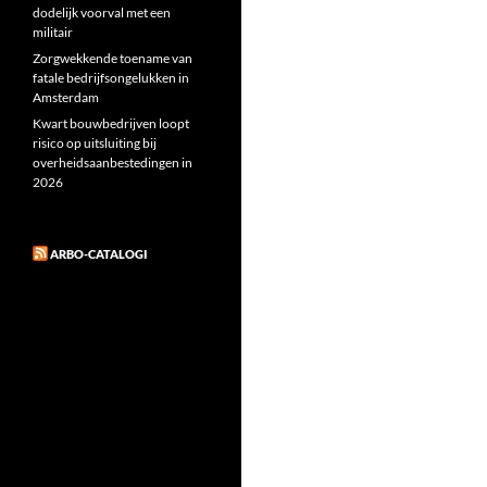
dodelijk voorval met een
militair
Zorgwekkende toename van
fatale bedrijfsongelukken in
Amsterdam
Kwart bouwbedrijven loopt
risico op uitsluiting bij
overheidsaanbestedingen in
2026
ARBO-CATALOGI