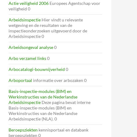
Actie veiligheid 2006
Europees Agentschap voor
veiligheid 0
Arbeidsinspectie
Hier vindt u relevante
wetgeving en de resultaten van de
inspectieonderzoeken uitgevoerd door de
Arbeidsinspectie 0
Arbeidsongeval analyse
0
Arbo verzamel links
0
Arbocatalogi-bouwnijverheid
0
Arboportaal
informatie over arbozaken 0
Basis-inspectie-modules (BIM) en
Werkinstructies van de Nederlandse
Arbeidsinspectie
Deze pagina bevat interne
Basis-inspectie-modules (BIM) en
Werkinstructies van de Nederlandse
Arbeidsinspectie (NLA). 0
Beroepsziekten
kennisportaal en databank
beroepsziekten 0