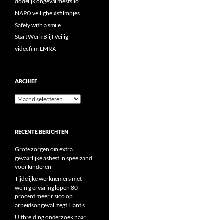
dodelijk ongeval mestsilo
NAPO veiligheidsfilmpjes
Safety with a smile
Start Werk Blijf Veilig
videofilm LMRA
ARCHIEF
Archief
RECENTE BERICHTEN
Grote zorgen om extra
gevaarlijke asbest in speelzand
voor kinderen
Tijdelijke werknemers met
weinig ervaring lopen 80
procent meer risico op
arbeidsongeval, zegt Liantis
Uitbreiding onderzoek naar