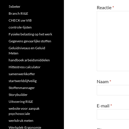
5xbeter
Reactie
*
Branch RI&E
CHECK uw VIB
controle-lijsten
Fysieke belasting op het werk
Gegevens gevaarlijke stoffen
Geluidniveaus en Geluid
Meten
handboek arbeidsmiddelen
Hittestress calculator
samenwerkkoffer
startwerkblijfveilig
Naam
*
Stoffenmannager
Storybuilder
Uitvoering RI&E
E-mail
*
website voor aanpak
psychosociale
werkdruk meten
Werkplek-Ergonomie