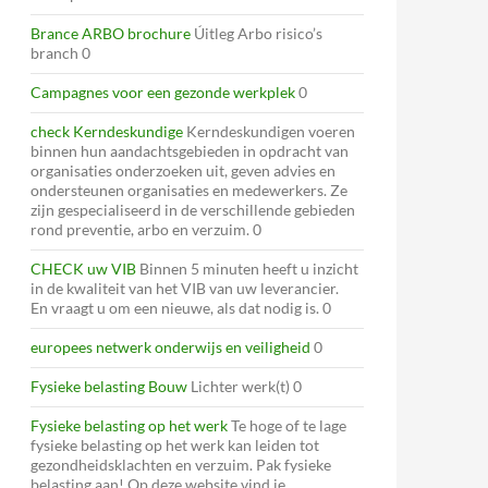
Brance ARBO brochure
Úitleg Arbo risico’s
branch 0
Campagnes voor een gezonde werkplek
0
check Kerndeskundige
Kerndeskundigen voeren
binnen hun aandachtsgebieden in opdracht van
organisaties onderzoeken uit, geven advies en
ondersteunen organisaties en medewerkers. Ze
zijn gespecialiseerd in de verschillende gebieden
rond preventie, arbo en verzuim. 0
CHECK uw VIB
Binnen 5 minuten heeft u inzicht
in de kwaliteit van het VIB van uw leverancier.
En vraagt u om een nieuwe, als dat nodig is. 0
europees netwerk onderwijs en veiligheid
0
Fysieke belasting Bouw
Lichter werk(t) 0
Fysieke belasting op het werk
Te hoge of te lage
fysieke belasting op het werk kan leiden tot
gezondheidsklachten en verzuim. Pak fysieke
belasting aan! Op deze website vind je