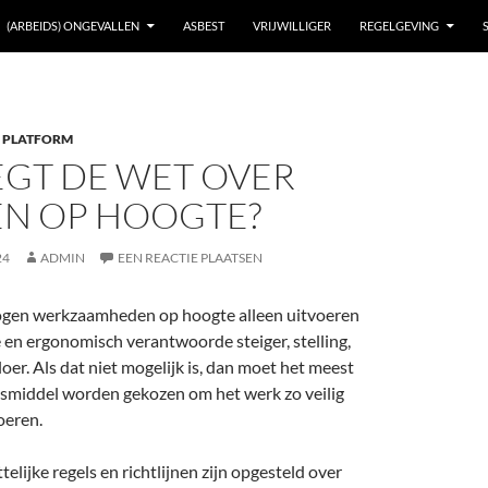
(ARBEIDS) ONGEVALLEN
ASBEST
VRIJWILLIGER
REGELGEVING
 PLATFORM
EGT DE WET OVER
N OP HOOGTE?
24
ADMIN
EEN REACTIE PLAATSEN
en werkzaamheden op hoogte alleen uitvoeren
e en ergonomisch verantwoorde steiger, stelling,
oer. Als dat niet mogelijk is, dan moet het meest
dsmiddel worden gekozen om het werk zo veilig
voeren.
elijke regels en richtlijnen zijn opgesteld over