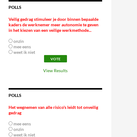
POLLS
Veilig gedrag stimuleer je door binnen bepaalde
kaders de werknemer meer autonomie te geven
in het kiezen van een veilige werkmethode...
onzin
mee eens
weet ik niet
View Results
POLLS
Het wegnemen van alle risico's leidt tot onveilig
gedrag
mee eens
onzin
weet ik niet