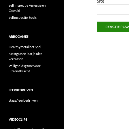
Site
zelf inspectie Agressie en
Geweld
zelfinspectie_tools
ARBOGAMES
Healthymetal het Spel
Mestgassen laat je niet
verrassen
Veiligheidsgame voor
uitzendkracht
LEERBEDRIJVEN
stage/leerbedrijven
VIDEOCLIPS