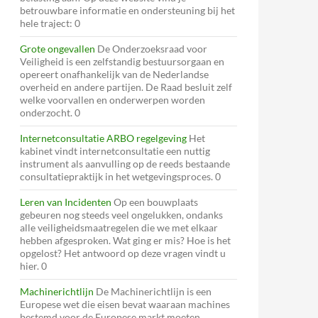
betrouwbare informatie en ondersteuning bij het
hele traject: 0
Grote ongevallen
De Onderzoeksraad voor
Veiligheid is een zelfstandig bestuursorgaan en
opereert onafhankelijk van de Nederlandse
overheid en andere partijen. De Raad besluit zelf
welke voorvallen en onderwerpen worden
onderzocht. 0
Internetconsultatie ARBO regelgeving
Het
kabinet vindt internetconsultatie een nuttig
instrument als aanvulling op de reeds bestaande
consultatiepraktijk in het wetgevingsproces. 0
Leren van Incidenten
Op een bouwplaats
gebeuren nog steeds veel ongelukken, ondanks
alle veiligheidsmaatregelen die we met elkaar
hebben afgesproken. Wat ging er mis? Hoe is het
opgelost? Het antwoord op deze vragen vindt u
hier. 0
Machinerichtlijn
De Machinerichtlijn is een
Europese wet die eisen bevat waaraan machines
bestemd voor de Europese markt moeten