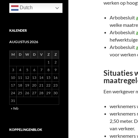
werken op hoog
Dutch
Arbobesluit
a
welke maatre
KALENDER
Arbobesluit
a
hefwerktuige
AUGUSTUS 2026
Arbobesluit
a
voor werken o
M
D
W
D
V
Z
Z
1
2
3
4
5
6
7
8
9
Situaties
10
11
12
13
14
15
16
maatrege
17
18
19
20
21
22
23
Een werkgever 
24
25
26
27
28
29
30
31
werknemers w
« feb
werknemers ri
2,50 meter. 
van verkeer.
KOPPELINGENBLOK
werknemers w