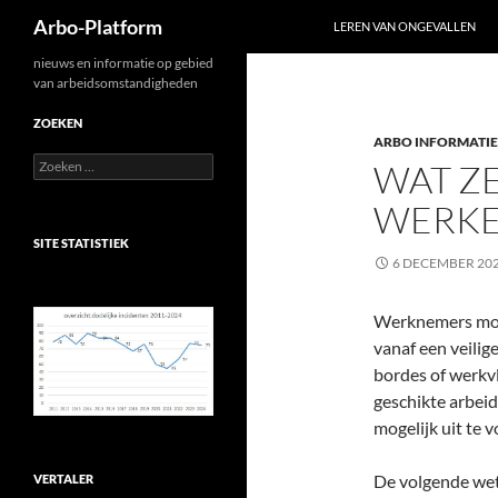
Zoeken
Arbo-Platform
LEREN VAN ONGEVALLEN
Ga
nieuws en informatie op gebied
van arbeidsomstandigheden
naar
de
ZOEKEN
ARBO INFORMATIE
inhoud
Zoeken
WAT Z
naar:
WERKE
SITE STATISTIEK
6 DECEMBER 20
Werknemers mog
vanaf een veilig
bordes of werkvl
geschikte arbei
mogelijk uit te 
De volgende wett
VERTALER