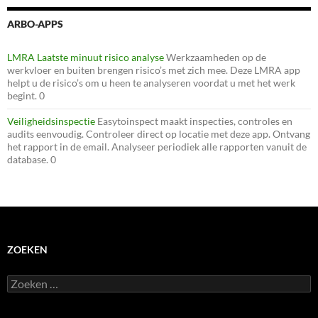
ARBO-APPS
LMRA Laatste minuut risico analyse
Werkzaamheden op de
werkvloer en buiten brengen risico’s met zich mee. Deze LMRA app
helpt u de risico’s om u heen te analyseren voordat u met het werk
begint. 0
Veiligheidsinspectie
Easytoinspect maakt inspecties, controles en
audits eenvoudig. Controleer direct op locatie met deze app. Ontvang
het rapport in de email. Analyseer periodiek alle rapporten vanuit de
database. 0
ZOEKEN
Zoeken
naar: