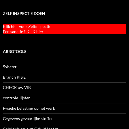
ZELF INSPECTIE DOEN
Klik hier voor Zelfinspectie
Een sanctie ? KLIK hier
ARBOTOOLS
5xbeter
Branch RI&E
CHECK uw VIB
controle-lijsten
Fysieke belasting op het werk
Gegevens gevaarlijke stoffen
Geluidniveaus en Geluid Meten