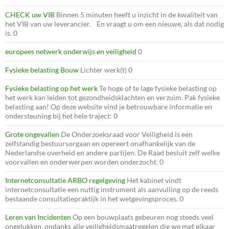
CHECK uw VIB
Binnen 5 minuten heeft u inzicht in de kwaliteit van
het VIB van uw leverancier. En vraagt u om een nieuwe, als dat nodig
is. 0
europees netwerk onderwijs en veiligheid
0
Fysieke belasting Bouw
Lichter werk(t) 0
Fysieke belasting op het werk
Te hoge of te lage fysieke belasting op
het werk kan leiden tot gezondheidsklachten en verzuim. Pak fysieke
belasting aan! Op deze website vind je betrouwbare informatie en
ondersteuning bij het hele traject: 0
Grote ongevallen
De Onderzoeksraad voor Veiligheid is een
zelfstandig bestuursorgaan en opereert onafhankelijk van de
Nederlandse overheid en andere partijen. De Raad besluit zelf welke
voorvallen en onderwerpen worden onderzocht. 0
Internetconsultatie ARBO regelgeving
Het kabinet vindt
internetconsultatie een nuttig instrument als aanvulling op de reeds
bestaande consultatiepraktijk in het wetgevingsproces. 0
Leren van Incidenten
Op een bouwplaats gebeuren nog steeds veel
ongelukken, ondanks alle veiligheidsmaatregelen die we met elkaar