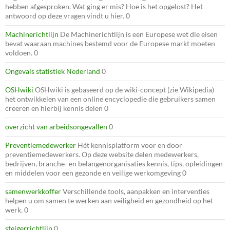
hebben afgesproken. Wat ging er mis? Hoe is het opgelost? Het
antwoord op deze vragen vindt u hier. 0
Machinerichtlijn
De Machinerichtlijn is een Europese wet die eisen
bevat waaraan machines bestemd voor de Europese markt moeten
voldoen. 0
Ongevals statistiek Nederland
0
OSHwiki
OSHwiki is gebaseerd op de wiki-concept (zie Wikipedia)
het ontwikkelen van een online encyclopedie die gebruikers samen
creëren en hierbij kennis delen 0
overzicht van arbeidsongevallen
0
Preventiemedewerker
Hét kennisplatform voor en door
preventiemedewerkers. Op deze website delen medewerkers,
bedrijven, branche- en belangenorganisaties kennis, tips, opleidingen
en middelen voor een gezonde en veilige werkomgeving 0
samenwerkkoffer
Verschillende tools, aanpakken en interventies
helpen u om samen te werken aan veiligheid en gezondheid op het
werk. 0
steigerrichtlijn
0