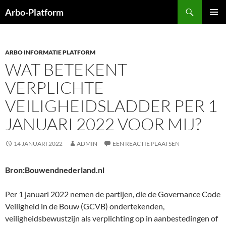
Ga
Zoeken
Arbo-Platform
naar
PRIMAI
de
MENU
inhoud
ARBO INFORMATIE PLATFORM
WAT BETEKENT
VERPLICHTE
VEILIGHEIDSLADDER PER 1
JANUARI 2022 VOOR MIJ?
14 JANUARI 2022
ADMIN
EEN REACTIE PLAATSEN
Bron:Bouwendnederland.nl
Per 1 januari 2022 nemen de partijen, die de Governance Code
Veiligheid in de Bouw (GCVB) ondertekenden,
veiligheidsbewustzijn als verplichting op in aanbestedingen of