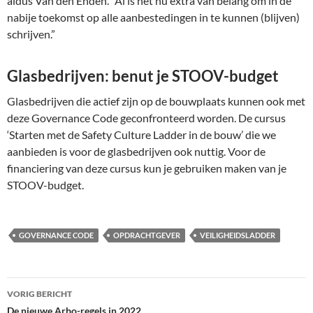
aldus Van den Enden. “Al is het nu extra van belang om in de
nabije toekomst op alle aanbestedingen in te kunnen (blijven)
schrijven.”
Glasbedrijven: benut je STOOV-budget
Glasbedrijven die actief zijn op de bouwplaats kunnen ook met
deze Governance Code geconfronteerd worden. De cursus
‘Starten met de Safety Culture Ladder in de bouw’ die we
aanbieden is voor de glasbedrijven ook nuttig. Voor de
financiering van deze cursus kun je gebruiken maken van je
STOOV-budget.
GOVERNANCE CODE
OPDRACHTGEVER
VEILIGHEIDSLADDER
Bericht
VORIG BERICHT
De nieuwe Arbo-regels in 2022