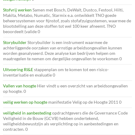
Stofvrij werken
Samen met Bosch, DeWalt, Dustco, Festool, Hilti,
Makita, Metabo, Numatic, Starmix e.a. ontwikkelt TNO goede
beheerssystemen voor fijnstof, zoals stofafzuigsystemen, waarmee de
blootstelling aan deze stoffen tot wel 100 keer afneemt. TNO
beoordeelt (valide 0
Storybuilder
Storybuilder is een instrument waarmee de
achterliggende oorzaken van ernstige arbeidsongevallen kunnen
worden geanalyseerd. Deze analyse kan bedrijven helpen om
maatregelen te nemen om dergelijke ongevallen te voorkomen 0
Uitvoering RI&E
stappenplan om te komen tot een risico-
inventarisatie en evaluatie 0
Vallen van hoogte
Hier vindt u een overzicht van arbeidsongevallen
op hoogte. 0
veilig werken op hoogte
manifestatie Velig op de Hoogte 2011 0
veiligheid in aanbesteding
opdrachtgevers die de Governance Code
Veiligheid in de Bouw (GCVB) hebben ondertekend,
veiligheidsbewustzijn als verplichting op in aanbestedingen en
contracten. 0