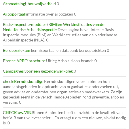
Arbocatalogi-bouwnijverheid
0
Arboportaal
informatie over arbozaken 0
Basis-inspectie-modules (BIM) en Werkinstructies van de
Nederlandse Arbeidsinspectie
Deze pagina bevat interne Basis-
inspectie-modules (BIM) en Werkinstructies van de Nederlandse
Arbeidsinspectie (NLA). 0
Beroepsziekten
kennisportaal en databank beroepsziekten 0
Brance ARBO brochure
Úitleg Arbo risico’s branch 0
Campagnes voor een gezonde werkplek
0
check Kerndeskundige
Kerndeskundigen voeren binnen hun
aandachtsgebieden in opdracht van organisaties onderzoeken uit,
geven advies en ondersteunen organisaties en medewerkers. Ze zijn
gespecialiseerd in de verschillende gebieden rond preventie, arbo en
verzuim. 0
CHECK uw VIB
Binnen 5 minuten heeft u inzicht in de kwaliteit van
het VIB van uw leverancier. En vraagt u om een nieuwe, als dat nodig
is. 0