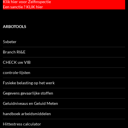
Klik hier voor Zelfinspectie
Een sanctie ? KLIK hier
ARBOTOOLS
5xbeter
Branch RI&E
CHECK uw VIB
controle-lijsten
Fysieke belasting op het werk
Gegevens gevaarlijke stoffen
Geluidniveaus en Geluid Meten
handboek arbeidsmiddelen
Hittestress calculator