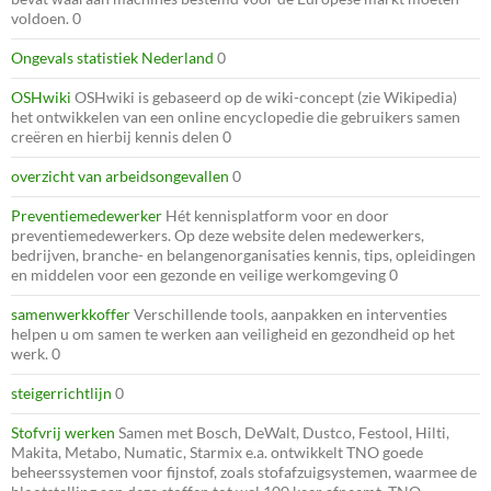
voldoen. 0
Ongevals statistiek Nederland
0
OSHwiki
OSHwiki is gebaseerd op de wiki-concept (zie Wikipedia)
het ontwikkelen van een online encyclopedie die gebruikers samen
creëren en hierbij kennis delen 0
overzicht van arbeidsongevallen
0
Preventiemedewerker
Hét kennisplatform voor en door
preventiemedewerkers. Op deze website delen medewerkers,
bedrijven, branche- en belangenorganisaties kennis, tips, opleidingen
en middelen voor een gezonde en veilige werkomgeving 0
samenwerkkoffer
Verschillende tools, aanpakken en interventies
helpen u om samen te werken aan veiligheid en gezondheid op het
werk. 0
steigerrichtlijn
0
Stofvrij werken
Samen met Bosch, DeWalt, Dustco, Festool, Hilti,
Makita, Metabo, Numatic, Starmix e.a. ontwikkelt TNO goede
beheerssystemen voor fijnstof, zoals stofafzuigsystemen, waarmee de