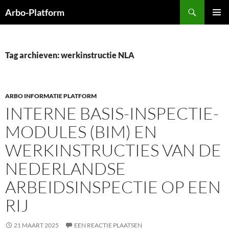
Ga
Zoeken
Arbo-Platform
naar
PRIMAI
de
MENU
inhoud
Tag archieven: werkinstructie NLA
ARBO INFORMATIE PLATFORM
INTERNE BASIS-INSPECTIE-
MODULES (BIM) EN
WERKINSTRUCTIES VAN DE
NEDERLANDSE
ARBEIDSINSPECTIE OP EEN
RIJ
21 MAART 2025
EEN REACTIE PLAATSEN