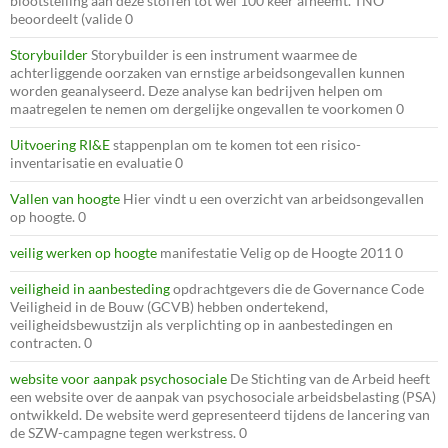
blootstelling aan deze stoffen tot wel 100 keer afneemt. TNO
beoordeelt (valide 0
Storybuilder
Storybuilder is een instrument waarmee de
achterliggende oorzaken van ernstige arbeidsongevallen kunnen
worden geanalyseerd. Deze analyse kan bedrijven helpen om
maatregelen te nemen om dergelijke ongevallen te voorkomen 0
Uitvoering RI&E
stappenplan om te komen tot een risico-
inventarisatie en evaluatie 0
Vallen van hoogte
Hier vindt u een overzicht van arbeidsongevallen
op hoogte. 0
veilig werken op hoogte
manifestatie Velig op de Hoogte 2011 0
veiligheid in aanbesteding
opdrachtgevers die de Governance Code
Veiligheid in de Bouw (GCVB) hebben ondertekend,
veiligheidsbewustzijn als verplichting op in aanbestedingen en
contracten. 0
website voor aanpak psychosociale
De Stichting van de Arbeid heeft
een website over de aanpak van psychosociale arbeidsbelasting (PSA)
ontwikkeld. De website werd gepresenteerd tijdens de lancering van
de SZW-campagne tegen werkstress. 0