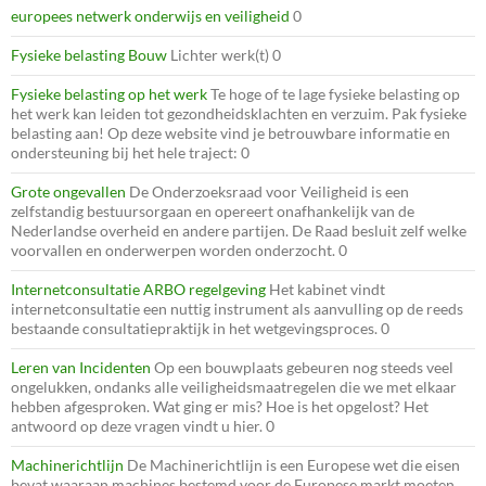
europees netwerk onderwijs en veiligheid
0
Fysieke belasting Bouw
Lichter werk(t) 0
Fysieke belasting op het werk
Te hoge of te lage fysieke belasting op
het werk kan leiden tot gezondheidsklachten en verzuim. Pak fysieke
belasting aan! Op deze website vind je betrouwbare informatie en
ondersteuning bij het hele traject: 0
Grote ongevallen
De Onderzoeksraad voor Veiligheid is een
zelfstandig bestuursorgaan en opereert onafhankelijk van de
Nederlandse overheid en andere partijen. De Raad besluit zelf welke
voorvallen en onderwerpen worden onderzocht. 0
Internetconsultatie ARBO regelgeving
Het kabinet vindt
internetconsultatie een nuttig instrument als aanvulling op de reeds
bestaande consultatiepraktijk in het wetgevingsproces. 0
Leren van Incidenten
Op een bouwplaats gebeuren nog steeds veel
ongelukken, ondanks alle veiligheidsmaatregelen die we met elkaar
hebben afgesproken. Wat ging er mis? Hoe is het opgelost? Het
antwoord op deze vragen vindt u hier. 0
Machinerichtlijn
De Machinerichtlijn is een Europese wet die eisen
bevat waaraan machines bestemd voor de Europese markt moeten