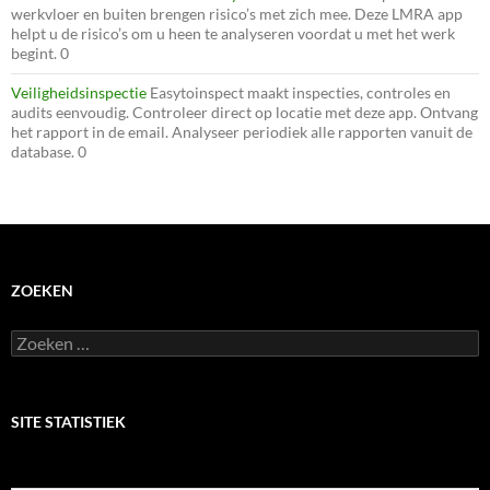
werkvloer en buiten brengen risico’s met zich mee. Deze LMRA app
helpt u de risico’s om u heen te analyseren voordat u met het werk
begint. 0
Veiligheidsinspectie
Easytoinspect maakt inspecties, controles en
audits eenvoudig. Controleer direct op locatie met deze app. Ontvang
het rapport in de email. Analyseer periodiek alle rapporten vanuit de
database. 0
ZOEKEN
Zoeken
naar:
SITE STATISTIEK