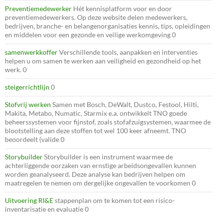
Preventiemedewerker
Hét kennisplatform voor en door
preventiemedewerkers. Op deze website delen medewerkers,
bedrijven, branche- en belangenorganisaties kennis, tips, opleidingen
en middelen voor een gezonde en veilige werkomgeving 0
samenwerkkoffer
Verschillende tools, aanpakken en interventies
helpen u om samen te werken aan veiligheid en gezondheid op het
werk. 0
steigerrichtlijn
0
Stofvrij werken
Samen met Bosch, DeWalt, Dustco, Festool, Hilti,
Makita, Metabo, Numatic, Starmix e.a. ontwikkelt TNO goede
beheerssystemen voor fijnstof, zoals stofafzuigsystemen, waarmee de
blootstelling aan deze stoffen tot wel 100 keer afneemt. TNO
beoordeelt (valide 0
Storybuilder
Storybuilder is een instrument waarmee de
achterliggende oorzaken van ernstige arbeidsongevallen kunnen
worden geanalyseerd. Deze analyse kan bedrijven helpen om
maatregelen te nemen om dergelijke ongevallen te voorkomen 0
Uitvoering RI&E
stappenplan om te komen tot een risico-
inventarisatie en evaluatie 0