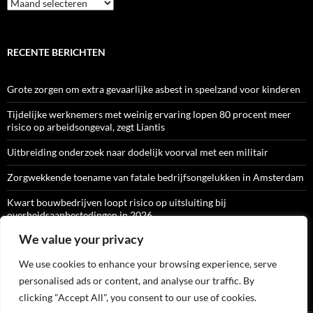
Archief
RECENTE BERICHTEN
Grote zorgen om extra gevaarlijke asbest in speelzand voor kinderen
Tijdelijke werknemers met weinig ervaring lopen 80 procent meer
risico op arbeidsongeval, zegt Liantis
Uitbreiding onderzoek naar dodelijk voorval met een militair
Zorgwekkende toename van fatale bedrijfsongelukken in Amsterdam
Kwart bouwbedrijven loopt risico op uitsluiting bij
overheidsaanbestedingen in 2026
We value your privacy
We use cookies to enhance your browsing experience, serve
ARBO-CATALOGI
personalised ads or content, and analyse our traffic. By
clicking "Accept All", you consent to our use of cookies.