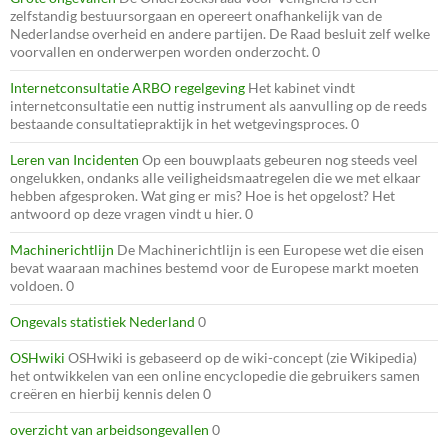
zelfstandig bestuursorgaan en opereert onafhankelijk van de
Nederlandse overheid en andere partijen. De Raad besluit zelf welke
voorvallen en onderwerpen worden onderzocht. 0
Internetconsultatie ARBO regelgeving
Het kabinet vindt
internetconsultatie een nuttig instrument als aanvulling op de reeds
bestaande consultatiepraktijk in het wetgevingsproces. 0
Leren van Incidenten
Op een bouwplaats gebeuren nog steeds veel
ongelukken, ondanks alle veiligheidsmaatregelen die we met elkaar
hebben afgesproken. Wat ging er mis? Hoe is het opgelost? Het
antwoord op deze vragen vindt u hier. 0
Machinerichtlijn
De Machinerichtlijn is een Europese wet die eisen
bevat waaraan machines bestemd voor de Europese markt moeten
voldoen. 0
Ongevals statistiek Nederland
0
OSHwiki
OSHwiki is gebaseerd op de wiki-concept (zie Wikipedia)
het ontwikkelen van een online encyclopedie die gebruikers samen
creëren en hierbij kennis delen 0
overzicht van arbeidsongevallen
0