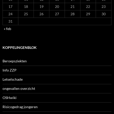
17
18
19
20
21
22
23
24
25
26
27
28
29
30
31
« feb
KOPPELINGENBLOK
Beroepsziekten
Info ZZP
Letselschade
ongevallen overzicht
OSHwiki
Risicogedrag jongeren