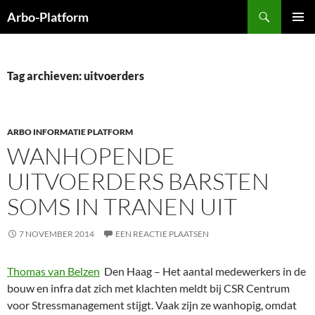
Ga
Zoeken
Arbo-Platform
naar
PRIMAI
de
MENU
inhoud
Tag archieven: uitvoerders
ARBO INFORMATIE PLATFORM
WANHOPENDE
UITVOERDERS BARSTEN
SOMS IN TRANEN UIT
7 NOVEMBER 2014
EEN REACTIE PLAATSEN
Thomas van Belzen
D
en Haag – Het aantal medewerkers in de
bouw en infra dat zich met klachten meldt bij CSR Centrum
voor Stressmanagement stijgt. Vaak zijn ze wanhopig, omdat