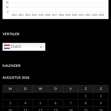
VERTALER
Dutch
KALENDER
AUGUSTUS 2026
M
D
W
D
V
Z
Z
1
2
3
4
5
6
7
8
9
10
11
12
13
14
15
16