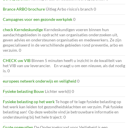
Brance ARBO brochure
Úitleg Arbo risico’s branch 0
Campagnes voor een gezonde werkplek
0
check Kerndeskundige
Kerndeskundigen voeren binnen hun
aandachtsgebieden in opdracht van organisaties onderzoeken uit,
geven advies en ondersteunen organisaties en medewerkers. Ze zijn
gespecialiseerd in de verschillende gebieden rond preventie, arbo en
verzuim. 0
CHECK uw VIB
Binnen 5 minuten heeft u inzicht in de kwaliteit van
het VIB van uw leverancier. En vraagt u om een nieuwe, als dat nodig
is. 0
europees netwerk onderwijs en veiligheid
0
Fysieke belasting Bouw
Lichter werk(t) 0
Fysieke belasting op het werk
Te hoge of te lage fysieke belasting op
het werk kan leiden tot gezondheidsklachten en verzuim. Pak fysieke
belasting aan! Op deze website vind je betrouwbare informatie en
ondersteuning bij het hele traject: 0
Grote ongevallen
De Onderzoeksraad voor Veiligheid is een