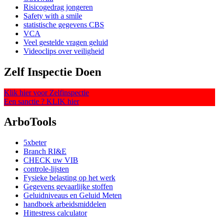
Risicogedrag jongeren
Safety with a smile
statistische gegevens CBS
VCA
Veel gestelde vragen geluid
Videoclips over veiligheid
Zelf Inspectie Doen
Klik hier voor Zelfinspectie
Een sanctie ? KLIK hier
ArboTools
5xbeter
Branch RI&E
CHECK uw VIB
controle-lijsten
Fysieke belasting op het werk
Gegevens gevaarlijke stoffen
Geluidniveaus en Geluid Meten
handboek arbeidsmiddelen
Hittestress calculator