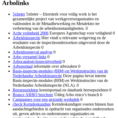
Arbolinks
5xbeter
5xbeter – IJzersterk voor veilig werk is het
gezamenlijke project van werkgeversorganisaties en
vakbonden in de Metaalbewerking en Metalektro ter
verbetering van de arbeidsomstandigheden. 0
Actie veiligheid 2006
Europees Agentschap voor veiligheid 0
Arbeidsinspectie
Hier vindt u relevante wetgeving en de
resultaten van de inspectieonderzoeken uitgevoerd door de
Arbeidsinspectie 0
Arbeidsongeval analyse
0
Arbo verzamel links
0
Arbocatalogi-bouwnijverheid
0
Arboportaal
informatie over arbozaken 0
Basis-inspectie-modules (BIM) en Werkinstructies van de
Nederlandse Arbeidsinspectie
Deze pagina bevat interne
Basis-inspectie-modules (BIM) en Werkinstructies van de
Nederlandse Arbeidsinspectie (NLA). 0
Beroepsziekten
kennisportaal en databank beroepsziekten 0
Brance ARBO brochure
Úitleg Arbo risico’s branch 0
Campagnes voor een gezonde werkplek
0
check Kerndeskundige
Kerndeskundigen voeren binnen hun
aandachtsgebieden in opdracht van organisaties onderzoeken
uit, geven advies en ondersteunen organisaties en