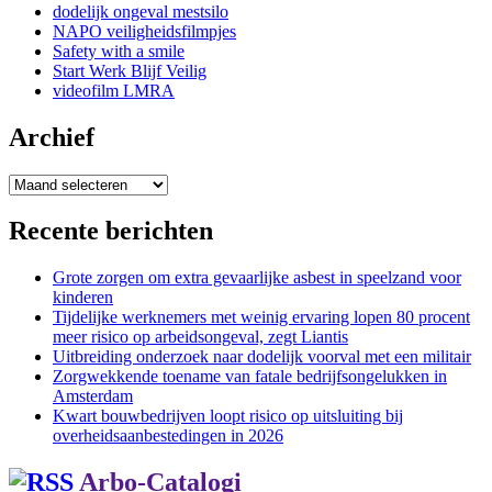
dodelijk ongeval mestsilo
NAPO veiligheidsfilmpjes
Safety with a smile
Start Werk Blijf Veilig
videofilm LMRA
Archief
Archief
Recente berichten
Grote zorgen om extra gevaarlijke asbest in speelzand voor
kinderen
Tijdelijke werknemers met weinig ervaring lopen 80 procent
meer risico op arbeidsongeval, zegt Liantis
Uitbreiding onderzoek naar dodelijk voorval met een militair
Zorgwekkende toename van fatale bedrijfsongelukken in
Amsterdam
Kwart bouwbedrijven loopt risico op uitsluiting bij
overheidsaanbestedingen in 2026
Arbo-Catalogi