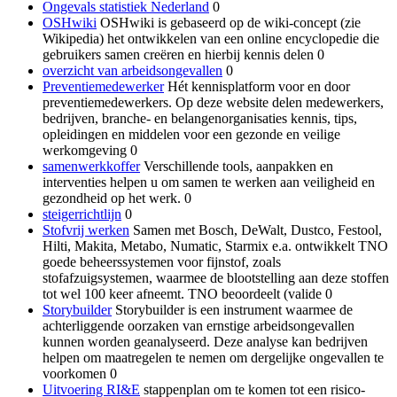
Ongevals statistiek Nederland
0
OSHwiki
OSHwiki is gebaseerd op de wiki-concept (zie
Wikipedia) het ontwikkelen van een online encyclopedie die
gebruikers samen creëren en hierbij kennis delen 0
overzicht van arbeidsongevallen
0
Preventiemedewerker
Hét kennisplatform voor en door
preventiemedewerkers. Op deze website delen medewerkers,
bedrijven, branche- en belangenorganisaties kennis, tips,
opleidingen en middelen voor een gezonde en veilige
werkomgeving 0
samenwerkkoffer
Verschillende tools, aanpakken en
interventies helpen u om samen te werken aan veiligheid en
gezondheid op het werk. 0
steigerrichtlijn
0
Stofvrij werken
Samen met Bosch, DeWalt, Dustco, Festool,
Hilti, Makita, Metabo, Numatic, Starmix e.a. ontwikkelt TNO
goede beheerssystemen voor fijnstof, zoals
stofafzuigsystemen, waarmee de blootstelling aan deze stoffen
tot wel 100 keer afneemt. TNO beoordeelt (valide 0
Storybuilder
Storybuilder is een instrument waarmee de
achterliggende oorzaken van ernstige arbeidsongevallen
kunnen worden geanalyseerd. Deze analyse kan bedrijven
helpen om maatregelen te nemen om dergelijke ongevallen te
voorkomen 0
Uitvoering RI&E
stappenplan om te komen tot een risico-