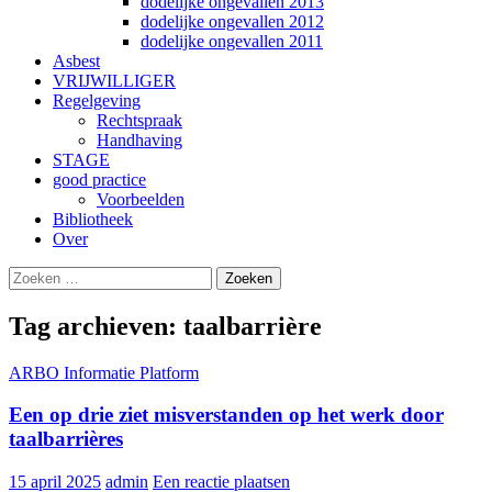
dodelijke ongevallen 2013
dodelijke ongevallen 2012
dodelijke ongevallen 2011
Asbest
VRIJWILLIGER
Regelgeving
Rechtspraak
Handhaving
STAGE
good practice
Voorbeelden
Bibliotheek
Over
Zoeken
Gebruik
naar:
de
pijltjes
Tag archieven: taalbarrière
op
en
ARBO Informatie Platform
neer
om
Een op drie ziet misverstanden op het werk door
een
beschikbaar
taalbarrières
resultaat
te
15 april 2025
admin
Een reactie plaatsen