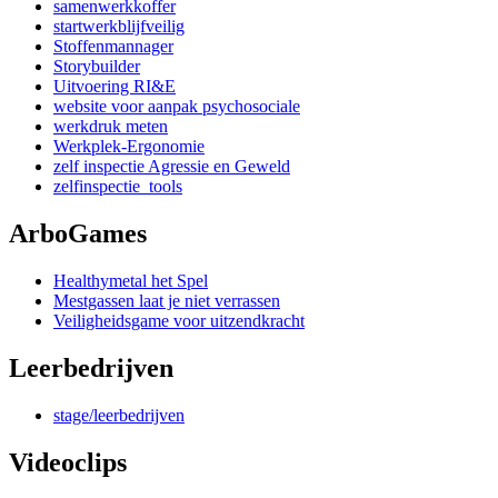
samenwerkkoffer
startwerkblijfveilig
Stoffenmannager
Storybuilder
Uitvoering RI&E
website voor aanpak psychosociale
werkdruk meten
Werkplek-Ergonomie
zelf inspectie Agressie en Geweld
zelfinspectie_tools
ArboGames
Healthymetal het Spel
Mestgassen laat je niet verrassen
Veiligheidsgame voor uitzendkracht
Leerbedrijven
stage/leerbedrijven
Videoclips