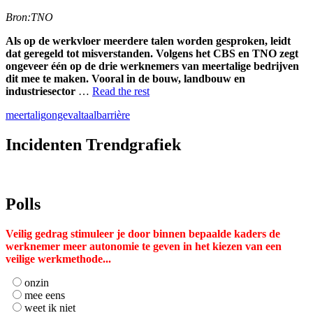
selecteren.
Druk
Bron:TNO
op
Enter
Als op de werkvloer meerdere talen worden gesproken, leidt
om
dat geregeld tot misverstanden. Volgens het CBS en TNO zegt
naar
ongeveer één op de drie werknemers van meertalige bedrijven
het
dit mee te maken. Vooral in de bouw, landbouw en
geselecteerde
industriesector
…
Read the rest
zoekresultaat
te
meertalig
ongeval
taalbarrière
gaan.
Als
Incidenten Trendgrafiek
u
met
aanraaktoetsen
werkt,
Polls
kunt
u
touch-
Veilig gedrag stimuleer je door binnen bepaalde kaders de
en
werknemer meer autonomie te geven in het kiezen van een
swipetekens
veilige werkmethode...
gebruiken.
onzin
mee eens
weet ik niet