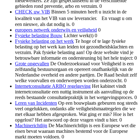
medewerkers. Ze zijn gespecialiseerd in de verschillende
gebieden rond preventie, arbo en verzuim. 0
CHECK uw VIB
Binnen 5 minuten heeft u inzicht in de
kwaliteit van het VIB van uw leverancier. En vraagt u om
een nieuwe, als dat nodig is. 0
europees netwerk onderwijs en veiligheid
0
Fysieke belasting Bouw
Lichter werk(t) 0
Fysieke belasting op het werk
Te hoge of te lage fysieke
belasting op het werk kan leiden tot gezondheidsklachten en
verzuim. Pak fysieke belasting aan! Op deze website vind je
betrouwbare informatie en ondersteuning bij het hele traject: 0
Grote ongevallen
De Onderzoeksraad voor Veiligheid is een
zelfstandig bestuursorgaan en opereert onafhankelijk van de
Nederlandse overheid en andere partijen. De Raad besluit zelf
welke voorvallen en onderwerpen worden onderzocht. 0
Internetconsultatie ARBO regelgeving
Het kabinet vindt
internetconsultatie een nuttig instrument als aanvulling op de
reeds bestaande consultatiepraktijk in het wetgevingsproces. 0
Leren van Incidenten
Op een bouwplaats gebeuren nog steeds
veel ongelukken, ondanks alle veiligheidsmaatregelen die we
met elkaar hebben afgesproken. Wat ging er mis? Hoe is het
opgelost? Het antwoord op deze vragen vindt u hier. 0
Machinerichtlijn
De Machinerichtlijn is een Europese wet die
eisen bevat waaraan machines bestemd voor de Europese
markt moeten voldoen. 0