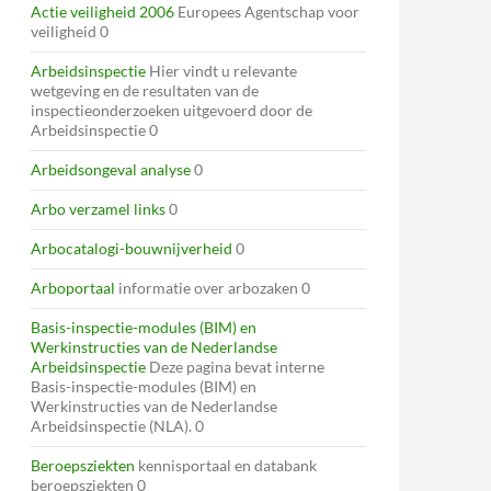
Actie veiligheid 2006
Europees Agentschap voor
veiligheid 0
Arbeidsinspectie
Hier vindt u relevante
wetgeving en de resultaten van de
inspectieonderzoeken uitgevoerd door de
Arbeidsinspectie 0
Arbeidsongeval analyse
0
Arbo verzamel links
0
Arbocatalogi-bouwnijverheid
0
Arboportaal
informatie over arbozaken 0
Basis-inspectie-modules (BIM) en
Werkinstructies van de Nederlandse
Arbeidsinspectie
Deze pagina bevat interne
Basis-inspectie-modules (BIM) en
Werkinstructies van de Nederlandse
Arbeidsinspectie (NLA). 0
Beroepsziekten
kennisportaal en databank
beroepsziekten 0