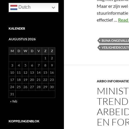
Maar er zijn wel
Dutch
stuurinformatie
effectief …
Read 
KALENDER
AUGUSTUS 2026
BIJNA ONGEVALL
VEILIGHEIDSCUL
M
D
W
D
V
Z
Z
1
2
3
4
5
6
7
8
9
10
11
12
13
14
15
16
17
18
19
20
21
22
23
ARBO INFORMATIE
24
25
26
27
28
29
30
MINIST
31
TREND
« feb
ARBEI
EN FO
KOPPELINGENBLOK