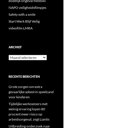
dodelijk ongeval mestsilo
NAPO veiligheidsfilmpjes
Safety with a smile
Start Werk Blijf Veilig
videofilm LMRA
ARCHIEF
Archief
RECENTE BERICHTEN
Grote zorgen om extra
gevaarlijke asbest in speelzand
voor kinderen
Tijdelijke werknemers met
weinig ervaring lopen 80
procent meer risico op
arbeidsongeval, zegt Liantis
Uitbreiding onderzoek naar