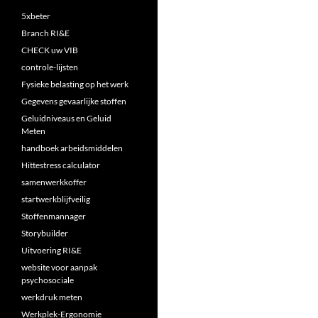
5xbeter
Branch RI&E
CHECK uw VIB
controle-lijsten
Fysieke belasting op het werk
Gegevens gevaarlijke stoffen
Geluidniveaus en Geluid
Meten
handboek arbeidsmiddelen
Hittestress calculator
samenwerkkoffer
startwerkblijfveilig
Stoffenmannager
Storybuilder
Uitvoering RI&E
website voor aanpak
psychosociale
werkdruk meten
Werkplek-Ergonomie