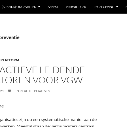
(ARBEIDS) ONGEVALLEN
ASBEST
VRIJWILLIGER
REGELGEVING
 preventie
 PLATFORM
OACTIEVE LEIDENDE
ATOREN VOOR VGW
021
EEN REACTIE PLAATSEN
ne
rganisaties zijn op een systematische manier aan de
werken. Meestal staan de verzuimcijfers centraal.