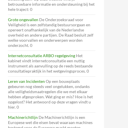
betrouwbare informatie en ondersteuning bij het
hele traject: 0
Grote ongevallen
De Onderzoeksraad voor
Veiligheid is een zelfstandig bestuursorgaan en
opereert onafhankelijk van de Nederlandse
overheid en andere partijen. De Raad besluit zelf
welke voorvallen en onderwerpen worden
onderzocht. 0
Internetconsultatie ARBO regelgeving
Het
kabinet vindt internetconsultatie een nuttig
instrument als aanvulling op de reeds bestaande
consultatiepraktijk in het wetgevingsproces. 0
Leren van Incidenten
Op een bouwplaats
gebeuren nog steeds veel ongelukken, ondanks
alle veiligheidsmaatregelen die we met elkaar
hebben afgesproken. Wat ging er mis? Hoe is het
opgelost? Het antwoord op deze vragen vindt u
hier. 0
Machinerichtlijn
De Machinerichtlijn is een
Europese wet die eisen bevat waaraan machines
bestemd voor de Europese markt moeten