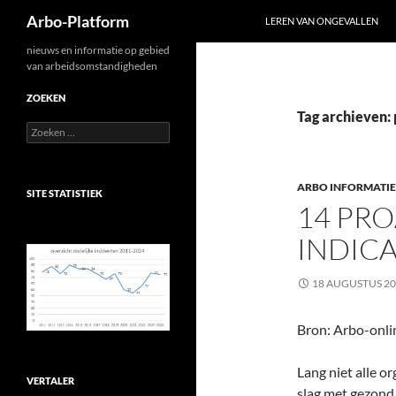
Zoeken
Arbo-Platform
LEREN VAN ONGEVALLEN
Ga
nieuws en informatie op gebied
van arbeidsomstandigheden
naar
de
ZOEKEN
inhoud
Tag archieven:
Zoeken
naar:
ARBO INFORMATIE
SITE STATISTIEK
14 PR
INDIC
18 AUGUSTUS 2
Bron: Arbo-onli
Lang niet alle o
VERTALER
slag met gezond 