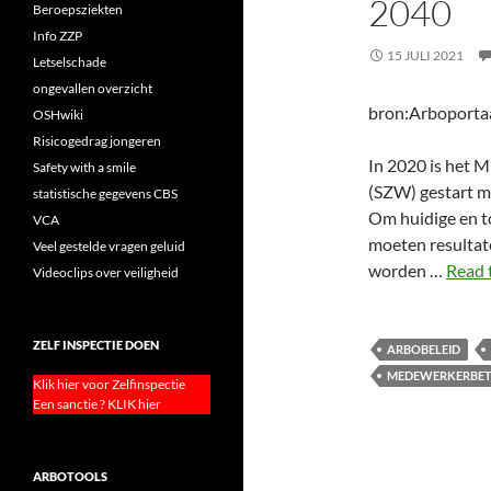
2040
Beroepsziekten
Info ZZP
15 JULI 2021
Letselschade
ongevallen overzicht
bron:Arboportaa
OSHwiki
Risicogedrag jongeren
In 2020 is het 
Safety with a smile
(SZW) gestart me
statistische gegevens CBS
Om huidige en t
VCA
moeten resultate
Veel gestelde vragen geluid
worden …
Read 
Videoclips over veiligheid
ZELF INSPECTIE DOEN
ARBOBELEID
MEDEWERKERBET
Klik hier voor Zelfinspectie
Een sanctie ? KLIK hier
ARBOTOOLS