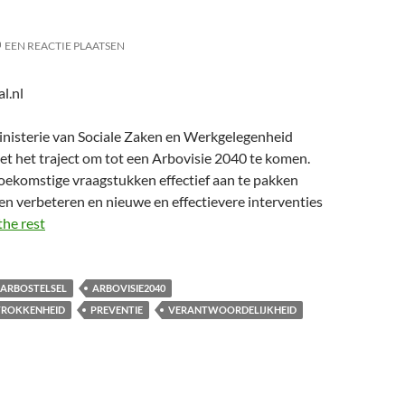
EEN REACTIE PLAATSEN
l.nl
Ministerie van Sociale Zaken en Werkgelegenheid
t het traject om tot een Arbovisie 2040 te komen.
oekomstige vraagstukken effectief aan te pakken
n verbeteren en nieuwe en effectievere interventies
the rest
ARBOSTELSEL
ARBOVISIE2040
ROKKENHEID
PREVENTIE
VERANTWOORDELIJKHEID