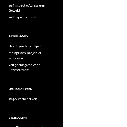
zelf inspectie Agressie en
Geweld
zelfinspectie_tools
ARBOGAMES
Healthymetal het Spel
Mestgassen laat je niet
verrassen
Veiligheidsgame voor
uitzendkracht
LEERBEDRIJVEN
stage/leerbedrijven
VIDEOCLIPS