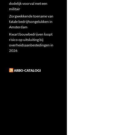
dodelijk voorval met een
militair
Zorgwekkende toename van
fatale bedrijfsongelukken in
Amsterdam
Kwart bouwbedrijven loopt
risico op uitsluiting bij
overheidsaanbestedingen in
2026
ARBO-CATALOGI