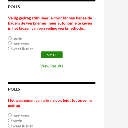
POLLS
Veilig gedrag stimuleer je door binnen bepaalde
kaders de werknemer meer autonomie te geven
in het kiezen van een veilige werkmethode...
onzin
mee eens
weet ik niet
View Results
POLLS
Het wegnemen van alle risico's leidt tot onveilig
gedrag
mee eens
onzin
weet ik niet