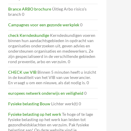
Brance ARBO brochure
Úitleg Arbo risico’s
branch 0
Campagnes voor een gezonde werkplek
0
check Kerndeskundige
Kerndeskundigen voeren
binnen hun aandachtsgebieden in opdracht van
organisaties onderzoeken uit, geven advies en
ondersteunen organisaties en medewerkers. Ze
zijn gespecialiseerd in de verschillende gebieden
rond preventie, arbo en verzuim. 0
CHECK uw VIB
Binnen 5 minuten heeft u inzicht
in de kwaliteit van het VIB van uw leverancier.
En vraagt u om een nieuwe, als dat nodig is. 0
europees netwerk onderwijs en veiligheid
0
Fysieke belasting Bouw
Lichter werk(t) 0
Fysieke belasting op het werk
Te hoge of te lage
fysieke belasting op het werk kan leiden tot
gezondheidsklachten en verzuim. Pak fysieke
belasting aan! Op deze website vind je