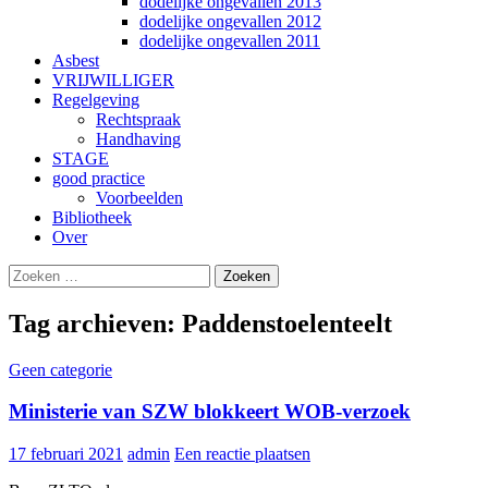
dodelijke ongevallen 2013
dodelijke ongevallen 2012
dodelijke ongevallen 2011
Asbest
VRIJWILLIGER
Regelgeving
Rechtspraak
Handhaving
STAGE
good practice
Voorbeelden
Bibliotheek
Over
Zoeken
Gebruik
naar:
de
pijltjes
Tag archieven: Paddenstoelenteelt
op
en
Geen categorie
neer
om
Ministerie van SZW blokkeert WOB-verzoek
een
beschikbaar
resultaat
17 februari 2021
admin
Een reactie plaatsen
te