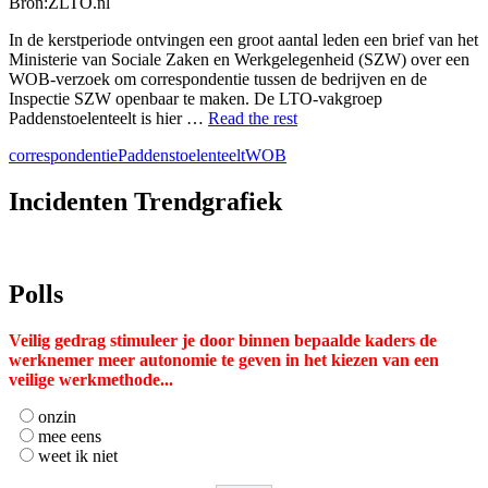
selecteren.
Bron:ZLTO.nl
Druk
op
In de kerstperiode ontvingen een groot aantal leden een brief van het
Enter
Ministerie van Sociale Zaken en Werkgelegenheid (SZW) over een
om
WOB-verzoek om correspondentie tussen de bedrijven en de
naar
Inspectie SZW openbaar te maken. De LTO-vakgroep
het
Paddenstoelenteelt is hier …
Read the rest
geselecteerde
correspondentie
Paddenstoelenteelt
WOB
zoekresultaat
te
gaan.
Incidenten Trendgrafiek
Als
u
met
aanraaktoetsen
Polls
werkt,
kunt
u
Veilig gedrag stimuleer je door binnen bepaalde kaders de
touch-
werknemer meer autonomie te geven in het kiezen van een
en
veilige werkmethode...
swipetekens
gebruiken.
onzin
mee eens
weet ik niet