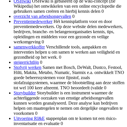
OSHwiki
OSHwiki is gebaseerd op de wiki-concept (zie
Wikipedia) het ontwikkelen van een online encyclopedie die
gebruikers samen creëren en hierbij kennis delen 0
overzicht van arbeidsongevallen
0
Preventiemedewerker
Hét kennisplatform voor en door
preventiemedewerkers. Op deze website delen medewerkers,
bedrijven, branche- en belangenorganisaties kennis, tips,
opleidingen en middelen voor een gezonde en veilige
werkomgeving 0
samenwerkkoffer
Verschillende tools, aanpakken en
interventies helpen u om samen te werken aan veiligheid en
gezondheid op het werk. 0
steigerrichtlijn
0
Stofvrij werken
Samen met Bosch, DeWalt, Dustco, Festool,
Hilti, Makita, Metabo, Numatic, Starmix e.a. ontwikkelt TNO
goede beheerssystemen voor fijnstof, zoals
stofafzuigsystemen, waarmee de blootstelling aan deze stoffen
tot wel 100 keer afneemt. TNO beoordeelt (valide 0
Storybuilder
Storybuilder is een instrument waarmee de
achterliggende oorzaken van ernstige arbeidsongevallen
kunnen worden geanalyseerd. Deze analyse kan bedrijven
helpen om maatregelen te nemen om dergelijke ongevallen te
voorkomen 0
Uitvoering RI&E
stappenplan om te komen tot een risico-
inventarisatie en evaluatie 0