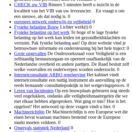
CHECK uw VIB
Binnen 5 minuten heeft u inzicht in de
kwaliteit van het VIB van uw leverancier. En vraagt u om
een nieuwe, als dat nodig is. 0
europees netwerk onderwijs en veiligheid
0
Fysieke belasting Bouw
Lichter werk(t) 0
Fysieke belasting op het werk
Te hoge of te lage fysieke
belasting op het werk kan leiden tot gezondheidsklachten en
verzuim. Pak fysieke belasting aan! Op deze website vind je
betrouwbare informatie en ondersteuning bij het hele traject: 0
Grote ongevallen
De Onderzoeksraad voor Veiligheid is een
zelfstandig bestuursorgaan en opereert onafhankelijk van de
Nederlandse overheid en andere partijen. De Raad besluit zelf
welke voorvallen en onderwerpen worden onderzocht. 0
Internetconsultatie ARBO regelgeving
Het kabinet vindt
internetconsultatie een nuttig instrument als aanvulling op de
reeds bestaande consultatiepraktijk in het wetgevingsproces. 0
Leren van Incidenten
Op een bouwplaats gebeuren nog steeds
veel ongelukken, ondanks alle veiligheidsmaatregelen die we
met elkaar hebben afgesproken. Wat ging er mis? Hoe is het
opgelost? Het antwoord op deze vragen vindt u hier. 0
Machinerichtlijn
De Machinerichtlijn is een Europese wet die
eisen bevat waaraan machines bestemd voor de Europese
markt moeten voldoen. 0
Ongevals statistiek Nederland
0