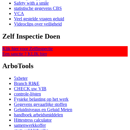
Safety with a smile
statistische gegevens CBS
VCA
Veel gestelde vragen geluid
Videoclips over veiligheid
Zelf Inspectie Doen
Klik hier voor Zelfinspectie
Een sanctie ? KLIK hier
ArboTools
5xbeter
Branch RI&E
CHECK uw VIB
controle-lijsten
Fysieke belasting op het werk
Gegevens gevaarlijke stoffen
Geluidniveaus en Geluid Meten
handboek arbeidsmiddelen
Hittestress calculator
samenwerkkoffer