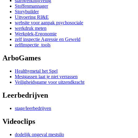
startwerkblijfveilig
Stoffenmannager
Storybuilder
Uitvoering RI&E
website voor aanpak psychosociale
werkdruk meten
Werkplek-Ergonomie
zelf inspectie Agressie en Geweld
zelfinspectie_tools
ArboGames
Healthymetal het Spel
Mestgassen laat je niet verrassen
Veiligheidsgame voor uitzendkracht
Leerbedrijven
stage/leerbedrijven
Videoclips
dodelijk ongeval mestsilo