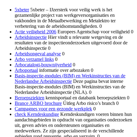
5xbeter
5xbeter – IJzersterk voor veilig werk is het
gezamenlijke project van werkgeversorganisaties en
vakbonden in de Metaalbewerking en Metalektro ter
verbetering van de arbeidsomstandigheden. 0
Actie veiligheid 2006
Europees Agentschap voor veiligheid 0
Arbeidsinspectie
Hier vindt u relevante wetgeving en de
resultaten van de inspectieonderzoeken uitgevoerd door de
Arbeidsinspectie 0
Arbeidsongeval analyse
0
Arbo verzamel links
0
Arbocatalogi-bouwnijverheid
0
Arboportaal
informatie over arbozaken 0
Basis-inspectie-modules (BIM) en Werkinstructies van de
Nederlandse Arbeidsinspectie
Deze pagina bevat interne
Basis-inspectie-modules (BIM) en Werkinstructies van de
Nederlandse Arbeidsinspectie (NLA). 0
Beroepsziekten
kennisportaal en databank beroepsziekten 0
Brance ARBO brochure
Úitleg Arbo risico’s branch 0
Campagnes voor een gezonde werkplek
0
check Kerndeskundige
Kerndeskundigen voeren binnen hun
aandachtsgebieden in opdracht van organisaties onderzoeken
uit, geven advies en ondersteunen organisaties en
medewerkers. Ze zijn gespecialiseerd in de verschillende
gebieden rond preventie, arbo en verzuim. 0