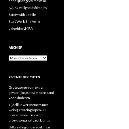
dodelijk ongeval mestsilo
NAPO veiligheidsfilmpjes
Safety with a smile
Start Werk Blijf Veilig
videofilm LMRA
ARCHIEF
Archief
RECENTE BERICHTEN
Grote zorgen om extra
gevaarlijke asbest in speelzand
voor kinderen
Tijdelijke werknemers met
weinig ervaring lopen 80
procent meer risico op
arbeidsongeval, zegt Liantis
Uitbreiding onderzoek naar