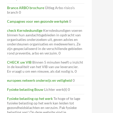
Brance ARBO brochure
Úitleg Arbo risico’s
branch 0
Campagnes voor een gezonde werkplek
0
check Kerndeskundige
Kerndeskundigen voeren
binnen hun aandachtsgebieden in opdracht van
organisaties onderzoeken uit, geven advies en
ondersteunen organisaties en medewerkers. Ze
zijn gespecialiseerd in de verschillende gebieden
rond preventie, arbo en verzuim. 0
CHECK uw VIB
Binnen 5 minuten heeft u inzicht
in de kwaliteit van het VIB van uw leverancier.
En vraagt u om een nieuwe, als dat nodig is. 0
europees netwerk onderwijs en veiligheid
0
Fysieke belasting Bouw
Lichter werk(t) 0
Fysieke belasting op het werk
Te hoge of te lage
fysieke belasting op het werk kan leiden tot
gezondheidsklachten en verzuim. Pak fysieke
belasting aan! Op deze website vind je