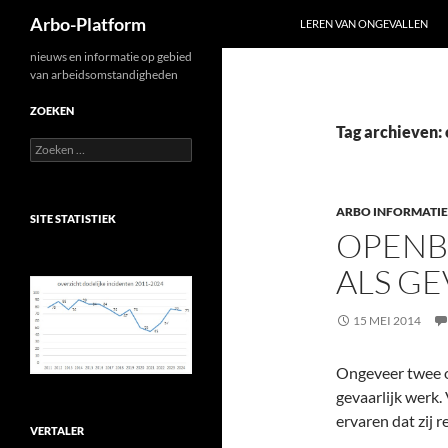
Zoeken
Arbo-Platform
LEREN VAN ONGEVALLEN
Ga
nieuws en informatie op gebied
van arbeidsomstandigheden
naar
de
ZOEKEN
inhoud
Tag archieven:
Zoeken
naar:
ARBO INFORMATIE
SITE STATISTIEK
OPENB
ALS GE
15 MEI 2014
Ongeveer twee o
gevaarlijk werk
ervaren dat zij 
VERTALER