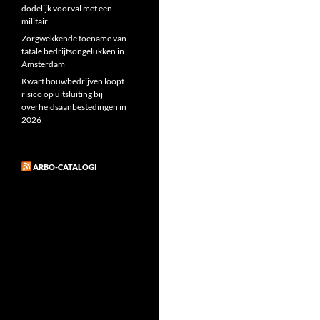
dodelijk voorval met een
militair
Zorgwekkende toename van
fatale bedrijfsongelukken in
Amsterdam
Kwart bouwbedrijven loopt
risico op uitsluiting bij
overheidsaanbestedingen in
2026
ARBO-CATALOGI