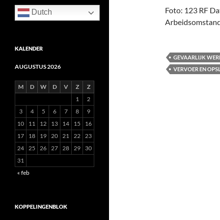
Foto: 123 RF Dat
Dutch
Arbeidsomstan
KALENDER
GEVAARLIJK WE
AUGUSTUS 2026
VERVOER EN OPS
M
D
W
D
V
Z
Z
1
2
3
4
5
6
7
8
9
10
11
12
13
14
15
16
17
18
19
20
21
22
23
24
25
26
27
28
29
30
31
« feb
KOPPELINGENBLOK