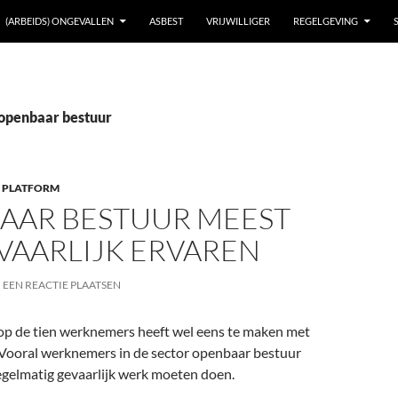
(ARBEIDS) ONGEVALLEN
ASBEST
VRIJWILLIGER
REGELGEVING
 openbaar bestuur
 PLATFORM
AAR BESTUUR MEEST
VAARLIJK ERVAREN
EEN REACTIE PLAATSEN
p de tien werknemers heeft wel eens te maken met
. Vooral werknemers in de sector openbaar bestuur
regelmatig gevaarlijk werk moeten doen.