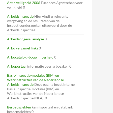
Actie veiligheid 2006
Europees Agentschap voor
veiligheid 0
Arbeidsinspectie
Hier vindt u relevante
wetgeving en de resultaten van de
inspectieonderzoeken uitgevoerd door de
Arbeidsinspectie 0
Arbeidsongeval analyse
0
Arbo verzamel links
0
Arbocatalogi-bouwnijverheid
0
Arboportaal
informatie over arbozaken 0
Basis-inspectie-modules (BIM) en
Werkinstructies van de Nederlandse
Arbeidsinspectie
Deze pagina bevat interne
Basis-inspectie-modules (BIM) en
Werkinstructies van de Nederlandse
Arbeidsinspectie (NLA). 0
Beroepsziekten
kennisportaal en databank
beroepsziekten 0