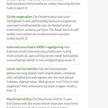
betrouwbare informatie en ondersteuning bij het
hele traject: 0
Grote ongevallen
De Onderzoeksraad voor
Veiligheid is een zelfstandig bestuursorgaan en
opereert onafhankelijk van de Nederlandse
overheid en andere partijen. De Raad besluit zelf
welke voorvallen en onderwerpen worden
onderzocht. 0
Internetconsultatie ARBO regelgeving
Het
kabinet vindt internetconsultatie een nuttig
instrument als aanvulling op de reeds bestaande
consultatiepraktijk in het wetgevingsproces. 0
Leren van Incidenten
Op een bouwplaats
gebeuren nog steeds veel ongelukken, ondanks
alle veiligheidsmaatregelen die we met elkaar
hebben afgesproken. Wat ging er mis? Hoe is het
opgelost? Het antwoord op deze vragen vindt u
hier. 0
Machinerichtlijn
De Machinerichtlijn is een
Europese wet die eisen bevat waaraan machines
bestemd voor de Europese markt moeten