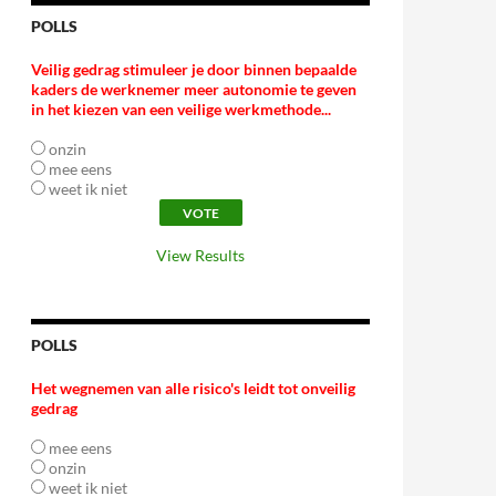
POLLS
Veilig gedrag stimuleer je door binnen bepaalde
kaders de werknemer meer autonomie te geven
in het kiezen van een veilige werkmethode...
onzin
mee eens
weet ik niet
View Results
POLLS
Het wegnemen van alle risico's leidt tot onveilig
gedrag
mee eens
onzin
weet ik niet