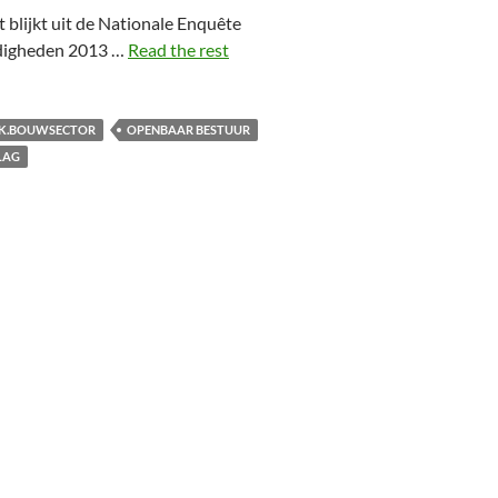
 blijkt uit de Nationale Enquête
digheden 2013 …
Read the rest
RK.BOUWSECTOR
OPENBAAR BESTUUR
LAG