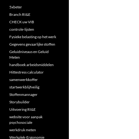
5xbeter
Branch RI&E
CHECK uw VIB
controle-lijsten
Fysieke belasting op het werk
Gegevens gevaarlijke stoffen
Geluidniveaus en Geluid
Meten
handboek arbeidsmiddelen
Hittestress calculator
samenwerkkoffer
startwerkblijfveilig
Stoffenmannager
Storybuilder
Uitvoering RI&E
website voor aanpak
psychosociale
werkdruk meten
Werkplek-Ergonomie