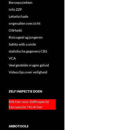
Beroepsziekten
Info ZZP
Letselschade
ongevallen overzicht
OSHwiki
Risicogedrag jongeren
Safety with a smile
statistische gegevens CBS
VCA
Veel gestelde vragen geluid
Videoclips over veiligheid
ZELF INSPECTIE DOEN
Klik hier voor Zelfinspectie
Een sanctie ? KLIK hier
ARBOTOOLS