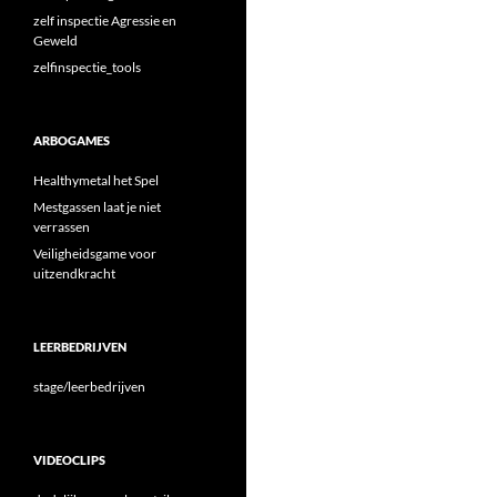
zelf inspectie Agressie en
Geweld
zelfinspectie_tools
ARBOGAMES
Healthymetal het Spel
Mestgassen laat je niet
verrassen
Veiligheidsgame voor
uitzendkracht
LEERBEDRIJVEN
stage/leerbedrijven
VIDEOCLIPS