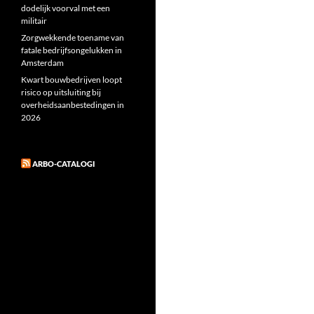
dodelijk voorval met een
militair
Zorgwekkende toename van
fatale bedrijfsongelukken in
Amsterdam
Kwart bouwbedrijven loopt
risico op uitsluiting bij
overheidsaanbestedingen in
2026
ARBO-CATALOGI