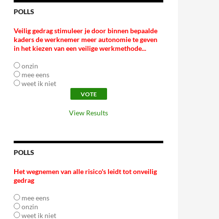
POLLS
Veilig gedrag stimuleer je door binnen bepaalde
kaders de werknemer meer autonomie te geven
in het kiezen van een veilige werkmethode...
onzin
mee eens
weet ik niet
View Results
POLLS
Het wegnemen van alle risico's leidt tot onveilig
gedrag
mee eens
onzin
weet ik niet