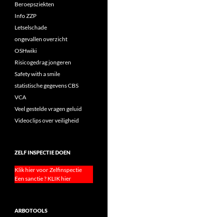
Beroepsziekten
Info ZZP
Letselschade
ongevallen overzicht
OSHwiki
Risicogedrag jongeren
Safety with a smile
statistische gegevens CBS
VCA
Veel gestelde vragen geluid
Videoclips over veiligheid
ZELF INSPECTIE DOEN
Klik hier voor Zelfinspectie
Een sanctie ? KLIK hier
ARBOTOOLS