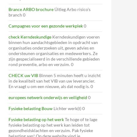
Brance ARBO brochure
Úitleg Arbo risico’s
branch 0
Campagnes voor een gezonde werkplek
0
check Kerndeskundige
Kerndeskundigen voeren
binnen hun aandachtsgebieden in opdracht van
organisaties onderzoeken uit, geven advies en
ondersteunen organisaties en medewerkers. Ze
zijn gespecialiseerd in de verschillende gebieden
rond preventie, arbo en verzuim. 0
CHECK uw VIB
Binnen 5 minuten heeft u inzicht
in de kwaliteit van het VIB van uw leverancier.
En vraagt u om een nieuwe, als dat nodig is. 0
europees netwerk onderwijs en veiligheid
0
Fysieke belasting Bouw
Lichter werk(t) 0
Fysieke belasting op het werk
Te hoge of te lage
fysieke belasting op het werk kan leiden tot
gezondheidsklachten en verzuim. Pak fysieke
belasting aan! Op deze website vind je