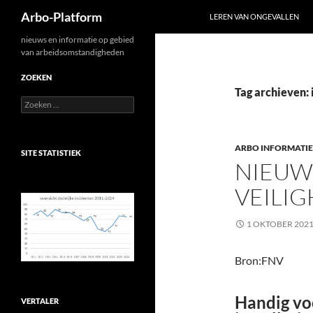
Zoeken
Arbo-Platform
LEREN VAN ONGEVALLEN
Ga
nieuws en informatie op gebied
van arbeidsomstandigheden
naar
de
ZOEKEN
inhoud
Tag archieven: 
Zoeken
naar:
ARBO INFORMATIE
SITE STATISTIEK
NIEUW
VEILIG
1 OKTOBER 202
Bron:FNV
Handig voo
VERTALER