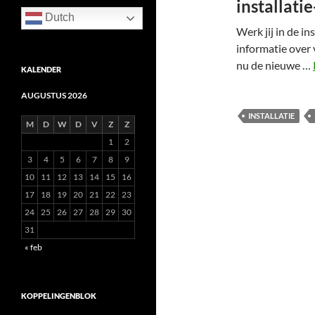
installati
Dutch
Werk jij in de ins
informatie over 
nu de nieuwe …
KALENDER
AUGUSTUS 2026
INSTALLATIE
M
D
W
D
V
Z
Z
1
2
3
4
5
6
7
8
9
10
11
12
13
14
15
16
17
18
19
20
21
22
23
24
25
26
27
28
29
30
31
« feb
KOPPELINGENBLOK