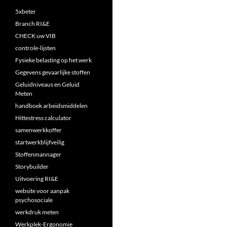
5xbeter
Branch RI&E
CHECK uw VIB
controle-lijsten
Fysieke belasting op het werk
Gegevens gevaarlijke stoffen
Geluidniveaus en Geluid
Meten
handboek arbeidsmiddelen
Hittestress calculator
samenwerkkoffer
startwerkblijfveilig
Stoffenmannager
Storybuilder
Uitvoering RI&E
website voor aanpak
psychosociale
werkdruk meten
Werkplek-Ergonomie