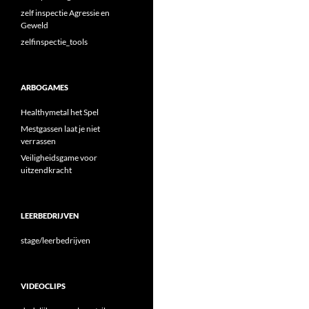
zelf inspectie Agressie en
Geweld
zelfinspectie_tools
ARBOGAMES
Healthymetal het Spel
Mestgassen laat je niet
verrassen
Veiligheidsgame voor
uitzendkracht
LEERBEDRIJVEN
stage/leerbedrijven
VIDEOCLIPS