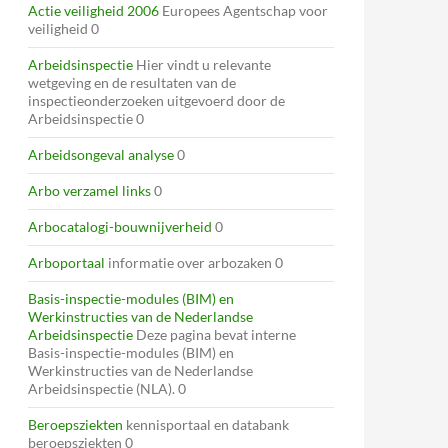
Actie veiligheid 2006
Europees Agentschap voor
veiligheid 0
Arbeidsinspectie
Hier vindt u relevante
wetgeving en de resultaten van de
inspectieonderzoeken uitgevoerd door de
Arbeidsinspectie 0
Arbeidsongeval analyse
0
Arbo verzamel links
0
Arbocatalogi-bouwnijverheid
0
Arboportaal
informatie over arbozaken 0
Basis-inspectie-modules (BIM) en
Werkinstructies van de Nederlandse
Arbeidsinspectie
Deze pagina bevat interne
Basis-inspectie-modules (BIM) en
Werkinstructies van de Nederlandse
Arbeidsinspectie (NLA). 0
Beroepsziekten
kennisportaal en databank
beroepsziekten 0