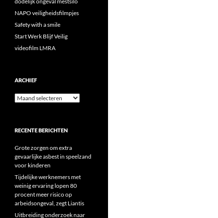
dodelijk ongeval mestsilo
NAPO veiligheidsfilmpjes
Safety with a smile
Start Werk Blijf Veilig
videofilm LMRA
ARCHIEF
Archief
RECENTE BERICHTEN
Grote zorgen om extra
gevaarlijke asbest in speelzand
voor kinderen
Tijdelijke werknemers met
weinig ervaring lopen 80
procent meer risico op
arbeidsongeval, zegt Liantis
Uitbreiding onderzoek naar