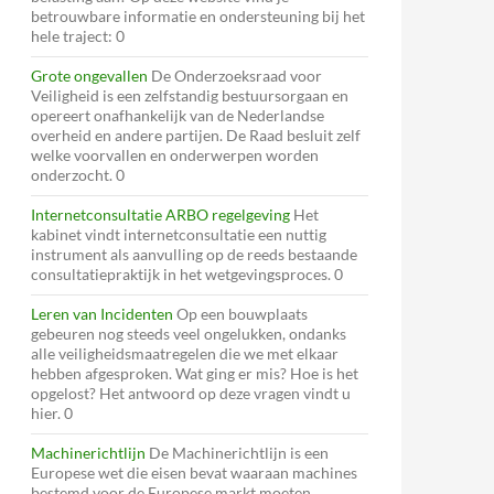
betrouwbare informatie en ondersteuning bij het
hele traject: 0
Grote ongevallen
De Onderzoeksraad voor
Veiligheid is een zelfstandig bestuursorgaan en
opereert onafhankelijk van de Nederlandse
overheid en andere partijen. De Raad besluit zelf
welke voorvallen en onderwerpen worden
onderzocht. 0
Internetconsultatie ARBO regelgeving
Het
kabinet vindt internetconsultatie een nuttig
instrument als aanvulling op de reeds bestaande
consultatiepraktijk in het wetgevingsproces. 0
Leren van Incidenten
Op een bouwplaats
gebeuren nog steeds veel ongelukken, ondanks
alle veiligheidsmaatregelen die we met elkaar
hebben afgesproken. Wat ging er mis? Hoe is het
opgelost? Het antwoord op deze vragen vindt u
hier. 0
Machinerichtlijn
De Machinerichtlijn is een
Europese wet die eisen bevat waaraan machines
bestemd voor de Europese markt moeten