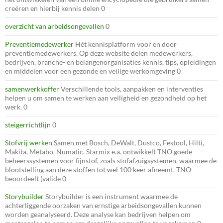
creëren en hierbij kennis delen 0
overzicht van arbeidsongevallen
0
Preventiemedewerker
Hét kennisplatform voor en door
preventiemedewerkers. Op deze website delen medewerkers,
bedrijven, branche- en belangenorganisaties kennis, tips, opleidingen
en middelen voor een gezonde en veilige werkomgeving 0
samenwerkkoffer
Verschillende tools, aanpakken en interventies
helpen u om samen te werken aan veiligheid en gezondheid op het
werk. 0
steigerrichtlijn
0
Stofvrij werken
Samen met Bosch, DeWalt, Dustco, Festool, Hilti,
Makita, Metabo, Numatic, Starmix e.a. ontwikkelt TNO goede
beheerssystemen voor fijnstof, zoals stofafzuigsystemen, waarmee de
blootstelling aan deze stoffen tot wel 100 keer afneemt. TNO
beoordeelt (valide 0
Storybuilder
Storybuilder is een instrument waarmee de
achterliggende oorzaken van ernstige arbeidsongevallen kunnen
worden geanalyseerd. Deze analyse kan bedrijven helpen om