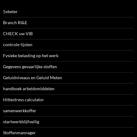
5xbeter
Branch RI&E
CHECK uw VIB
controle-lijsten
Fysieke belasting op het werk
Gegevens gevaarlijke stoffen
Geluidniveaus en Geluid Meten
handboek arbeidsmiddelen
Hittestress calculator
samenwerkkoffer
startwerkblijfveilig
Stoffenmannager