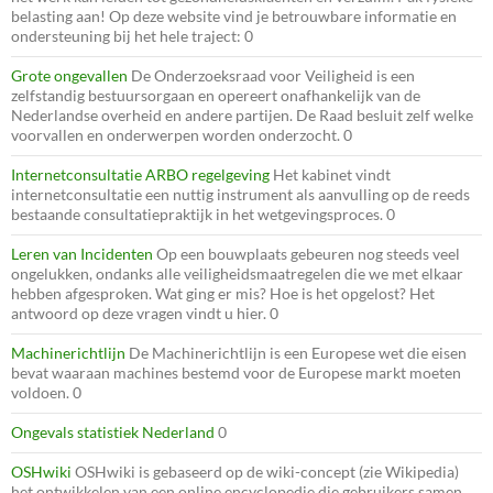
belasting aan! Op deze website vind je betrouwbare informatie en
ondersteuning bij het hele traject: 0
Grote ongevallen
De Onderzoeksraad voor Veiligheid is een
zelfstandig bestuursorgaan en opereert onafhankelijk van de
Nederlandse overheid en andere partijen. De Raad besluit zelf welke
voorvallen en onderwerpen worden onderzocht. 0
Internetconsultatie ARBO regelgeving
Het kabinet vindt
internetconsultatie een nuttig instrument als aanvulling op de reeds
bestaande consultatiepraktijk in het wetgevingsproces. 0
Leren van Incidenten
Op een bouwplaats gebeuren nog steeds veel
ongelukken, ondanks alle veiligheidsmaatregelen die we met elkaar
hebben afgesproken. Wat ging er mis? Hoe is het opgelost? Het
antwoord op deze vragen vindt u hier. 0
Machinerichtlijn
De Machinerichtlijn is een Europese wet die eisen
bevat waaraan machines bestemd voor de Europese markt moeten
voldoen. 0
Ongevals statistiek Nederland
0
OSHwiki
OSHwiki is gebaseerd op de wiki-concept (zie Wikipedia)
het ontwikkelen van een online encyclopedie die gebruikers samen