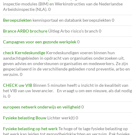
inspectie-modules (BIM) en Werkinstructies van de Nederlandse
Arbeidsinspectie (NLA). 0
Beroepsziekten
kennisportaal en databank beroepsziekten 0
Brance ARBO brochure
Úitleg Arbo risico’s branch 0
Campagnes voor een gezonde werkplek
0
check Kerndeskundige
Kerndeskundigen voeren binnen hun
aandachtsgebieden in opdracht van organisaties onderzoeken uit,
geven advies en ondersteunen organisaties en medewerkers. Ze zijn
gespecialiseerd in de verschillende gebieden rond preventie, arbo en
verzuim. 0
CHECK uw VIB
Binnen 5 minuten heeft u inzicht in de kwaliteit van
het VIB van uw leverancier. En vraagt u om een nieuwe, als dat nodig
is. 0
europees netwerk onderwijs en veiligheid
0
Fysieke belasting Bouw
Lichter werk(t) 0
Fysieke belasting op het werk
Te hoge of te lage fysieke belasting op
het werk kan leiden tot gezondheidsklachten en verzuim. Pak fysieke