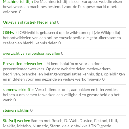
Machinerichtlijn
De Machinerichtlijn is een Europese wet die eisen
bevat waaraan machines bestemd voor de Europese markt moeten
voldoen. 0
Ongevals statistiek Nederland
0
OSHwiki
OSHwiki is gebaseerd op de wiki-concept (zie Wikipedia)
het ontwikkelen van een online encyclopedie die gebruikers samen
creëren en hierbij kennis delen 0
overzicht van arbeidsongevallen
0
Preventiemedewerker
Hét kennisplatform voor en door
preventiemedewerkers. Op deze website delen medewerkers,
bedrijven, branche- en belangenorganisaties kennis, tips, opleidingen
en middelen voor een gezonde en veilige werkomgeving 0
samenwerkkoffer
Verschillende tools, aanpakken en interventies
helpen u om samen te werken aan veiligheid en gezondheid op het
werk. 0
steigerrichtlijn
0
Stofvrij werken
Samen met Bosch, DeWalt, Dustco, Festool, Hilti,
Makita, Metabo, Numatic, Starmix e.a. ontwikkelt TNO goede