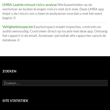
LMRA Laatste minuut risico analyse
Werkzaamheden op de
werkvloer en buiten brengen risico’s met zich mee. Deze LMRA app
helpt u de risico’s om u heen te analyseren voordat u met het werk
begint. 0
Veiligheidsinspectie
Easytoinspect maakt inspecties, controles en
audits eenvoudig. Controleer direct op locatie met deze app. Ontvang
het rapport in de email. Analyseer periodiek alle rapporten vanuit de
database. 0
ZOEKEN
Zoeken
naar:
SITE STATISTIEK