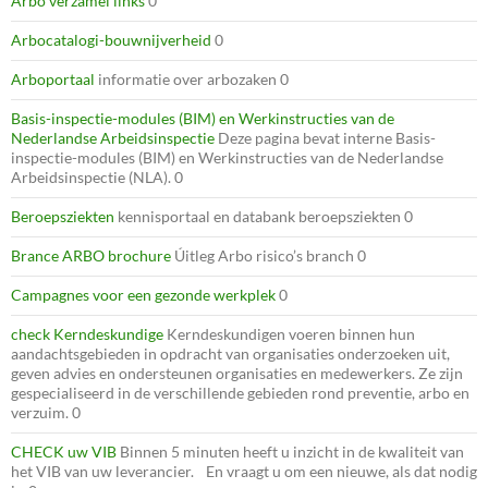
Arbo verzamel links
0
Arbocatalogi-bouwnijverheid
0
Arboportaal
informatie over arbozaken 0
Basis-inspectie-modules (BIM) en Werkinstructies van de
Nederlandse Arbeidsinspectie
Deze pagina bevat interne Basis-
inspectie-modules (BIM) en Werkinstructies van de Nederlandse
Arbeidsinspectie (NLA). 0
Beroepsziekten
kennisportaal en databank beroepsziekten 0
Brance ARBO brochure
Úitleg Arbo risico’s branch 0
Campagnes voor een gezonde werkplek
0
check Kerndeskundige
Kerndeskundigen voeren binnen hun
aandachtsgebieden in opdracht van organisaties onderzoeken uit,
geven advies en ondersteunen organisaties en medewerkers. Ze zijn
gespecialiseerd in de verschillende gebieden rond preventie, arbo en
verzuim. 0
CHECK uw VIB
Binnen 5 minuten heeft u inzicht in de kwaliteit van
het VIB van uw leverancier. En vraagt u om een nieuwe, als dat nodig