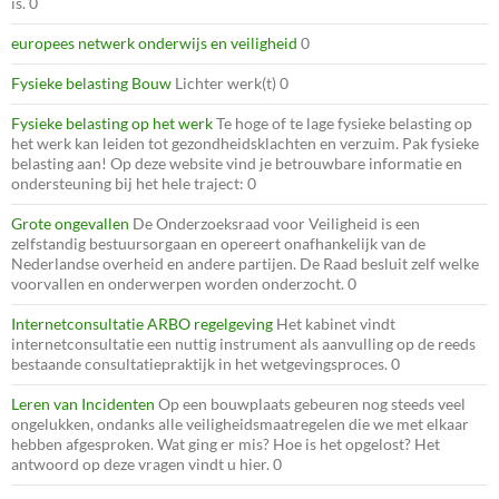
is. 0
europees netwerk onderwijs en veiligheid
0
Fysieke belasting Bouw
Lichter werk(t) 0
Fysieke belasting op het werk
Te hoge of te lage fysieke belasting op
het werk kan leiden tot gezondheidsklachten en verzuim. Pak fysieke
belasting aan! Op deze website vind je betrouwbare informatie en
ondersteuning bij het hele traject: 0
Grote ongevallen
De Onderzoeksraad voor Veiligheid is een
zelfstandig bestuursorgaan en opereert onafhankelijk van de
Nederlandse overheid en andere partijen. De Raad besluit zelf welke
voorvallen en onderwerpen worden onderzocht. 0
Internetconsultatie ARBO regelgeving
Het kabinet vindt
internetconsultatie een nuttig instrument als aanvulling op de reeds
bestaande consultatiepraktijk in het wetgevingsproces. 0
Leren van Incidenten
Op een bouwplaats gebeuren nog steeds veel
ongelukken, ondanks alle veiligheidsmaatregelen die we met elkaar
hebben afgesproken. Wat ging er mis? Hoe is het opgelost? Het
antwoord op deze vragen vindt u hier. 0