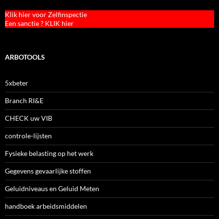
Klik hier voor Zelfinspectie
Een sanctie ? KLIK hier
ARBOTOOLS
5xbeter
Branch RI&E
CHECK uw VIB
controle-lijsten
Fysieke belasting op het werk
Gegevens gevaarlijke stoffen
Geluidniveaus en Geluid Meten
handboek arbeidsmiddelen