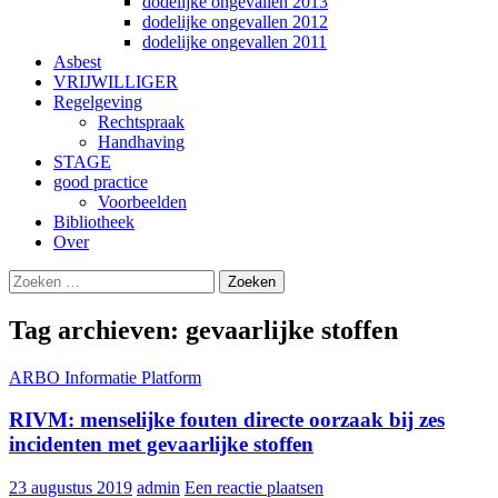
dodelijke ongevallen 2013
dodelijke ongevallen 2012
dodelijke ongevallen 2011
Asbest
VRIJWILLIGER
Regelgeving
Rechtspraak
Handhaving
STAGE
good practice
Voorbeelden
Bibliotheek
Over
Zoeken
Gebruik
naar:
de
pijltjes
Tag archieven: gevaarlijke stoffen
op
en
ARBO Informatie Platform
neer
om
RIVM: menselijke fouten directe oorzaak bij zes
een
beschikbaar
incidenten met gevaarlijke stoffen
resultaat
te
23 augustus 2019
admin
Een reactie plaatsen