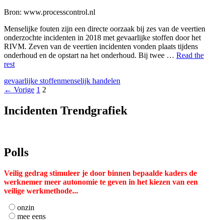
selecteren.
Druk
Bron: www.processcontrol.nl
op
Enter
Menselijke fouten zijn een directe oorzaak bij zes van de veertien
om
onderzochte incidenten in 2018 met gevaarlijke stoffen door het
naar
RIVM. Zeven van de veertien incidenten vonden plaats tijdens
het
onderhoud en de opstart na het onderhoud. Bij twee …
Read the
geselecteerde
rest
zoekresultaat
te
gevaarlijke stoffen
menselijk handelen
gaan.
Berichten
← Vorige
1
2
Als
navigatie
u
Incidenten Trendgrafiek
met
aanraaktoetsen
werkt,
kunt
Polls
u
touch-
en
Veilig gedrag stimuleer je door binnen bepaalde kaders de
swipetekens
werknemer meer autonomie te geven in het kiezen van een
gebruiken.
veilige werkmethode...
onzin
mee eens