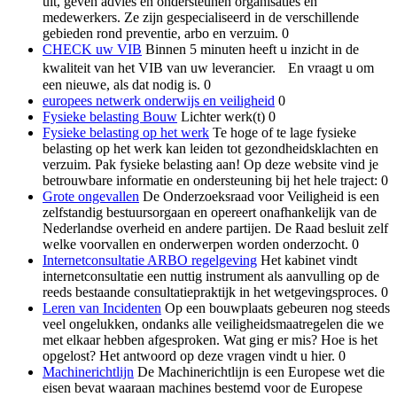
uit, geven advies en ondersteunen organisaties en
medewerkers. Ze zijn gespecialiseerd in de verschillende
gebieden rond preventie, arbo en verzuim. 0
CHECK uw VIB
Binnen 5 minuten heeft u inzicht in de
kwaliteit van het VIB van uw leverancier. En vraagt u om
een nieuwe, als dat nodig is. 0
europees netwerk onderwijs en veiligheid
0
Fysieke belasting Bouw
Lichter werk(t) 0
Fysieke belasting op het werk
Te hoge of te lage fysieke
belasting op het werk kan leiden tot gezondheidsklachten en
verzuim. Pak fysieke belasting aan! Op deze website vind je
betrouwbare informatie en ondersteuning bij het hele traject: 0
Grote ongevallen
De Onderzoeksraad voor Veiligheid is een
zelfstandig bestuursorgaan en opereert onafhankelijk van de
Nederlandse overheid en andere partijen. De Raad besluit zelf
welke voorvallen en onderwerpen worden onderzocht. 0
Internetconsultatie ARBO regelgeving
Het kabinet vindt
internetconsultatie een nuttig instrument als aanvulling op de
reeds bestaande consultatiepraktijk in het wetgevingsproces. 0
Leren van Incidenten
Op een bouwplaats gebeuren nog steeds
veel ongelukken, ondanks alle veiligheidsmaatregelen die we
met elkaar hebben afgesproken. Wat ging er mis? Hoe is het
opgelost? Het antwoord op deze vragen vindt u hier. 0
Machinerichtlijn
De Machinerichtlijn is een Europese wet die
eisen bevat waaraan machines bestemd voor de Europese