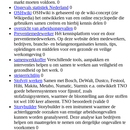
markt moeten voldoen. 0
Ongevals statistiek Nederland
0
OSHwiki
OSHwiki is gebaseerd op de wiki-concept (zie
Wikipedia) het ontwikkelen van een online encyclopedie die
gebruikers samen creëren en hierbij kennis delen 0
overzicht van arbeidsongevallen
0
Preventiemedewerker
Hét kennisplatform voor en door
preventiemedewerkers. Op deze website delen medewerkers,
bedrijven, branche- en belangenorganisaties kennis, tips,
opleidingen en middelen voor een gezonde en veilige
werkomgeving 0
samenwerkkoffer
Verschillende tools, aanpakken en
interventies helpen u om samen te werken aan veiligheid en
gezondheid op het werk. 0
steigerrichtlijn
0
Stofvrij werken
Samen met Bosch, DeWalt, Dustco, Festool,
Hilti, Makita, Metabo, Numatic, Starmix e.a. ontwikkelt TNO
goede beheerssystemen voor fijnstof, zoals
stofafzuigsystemen, waarmee de blootstelling aan deze stoffen
tot wel 100 keer afneemt. TNO beoordeelt (valide 0
Storybuilder
Storybuilder is een instrument waarmee de
achterliggende oorzaken van ernstige arbeidsongevallen
kunnen worden geanalyseerd. Deze analyse kan bedrijven
helpen om maatregelen te nemen om dergelijke ongevallen te
voorkomen 0