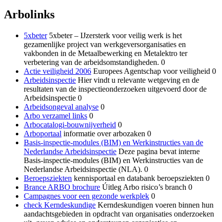
Arbolinks
5xbeter
5xbeter – IJzersterk voor veilig werk is het
gezamenlijke project van werkgeversorganisaties en
vakbonden in de Metaalbewerking en Metalektro ter
verbetering van de arbeidsomstandigheden. 0
Actie veiligheid 2006
Europees Agentschap voor veiligheid 0
Arbeidsinspectie
Hier vindt u relevante wetgeving en de
resultaten van de inspectieonderzoeken uitgevoerd door de
Arbeidsinspectie 0
Arbeidsongeval analyse
0
Arbo verzamel links
0
Arbocatalogi-bouwnijverheid
0
Arboportaal
informatie over arbozaken 0
Basis-inspectie-modules (BIM) en Werkinstructies van de
Nederlandse Arbeidsinspectie
Deze pagina bevat interne
Basis-inspectie-modules (BIM) en Werkinstructies van de
Nederlandse Arbeidsinspectie (NLA). 0
Beroepsziekten
kennisportaal en databank beroepsziekten 0
Brance ARBO brochure
Úitleg Arbo risico’s branch 0
Campagnes voor een gezonde werkplek
0
check Kerndeskundige
Kerndeskundigen voeren binnen hun
aandachtsgebieden in opdracht van organisaties onderzoeken