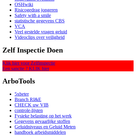
OSHwiki
Risicogedrag jongeren
Safety with a smile
statistische gegevens CBS
VCA
Veel gestelde vragen geluid
Videoclips over veiligheid
Zelf Inspectie Doen
Klik hier voor Zelfinspectie
Een sanctie ? KLIK hier
ArboTools
5xbeter
Branch RI&E
CHECK uw VIB
controle-lijsten
Fysieke belasting op het werk
Gegevens gevaarlijke stoffen
Geluidniveaus en Geluid Meten
handboek arbeidsmiddelen