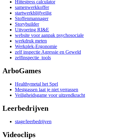
Hittestress calculator
samenwerkkoffer
startwerkblijfveilig
Stoffenmannager
Storybuilder
Uitvoering RI&E
website voor aanpak psychosociale
werkdruk meten
Werkplek-Ergonomie
zelf inspectie Agressie en Geweld
zelfinspectie_tools
ArboGames
Healthymetal het Spel
Mestgassen laat je niet verrassen
Veiligheidsgame voor uitzendkracht
Leerbedrijven
stage/leerbedrijven
Videoclips