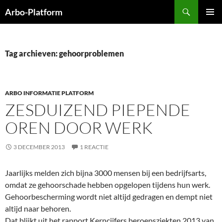
Ga
Zoeken
Arbo-Platform
naar
PRIMAI
de
MENU
inhoud
Tag archieven: gehoorproblemen
ARBO INFORMATIE PLATFORM
ZESDUIZEND PIEPENDE
OREN DOOR WERK
3 DECEMBER 2013
1 REACTIE
Jaarlijks melden zich bijna 3000 mensen bij een bedrijfsarts,
omdat ze gehoorschade hebben opgelopen tijdens hun werk.
Gehoorbescherming wordt niet altijd gedragen en dempt niet
altijd naar behoren.
Dat blijkt uit het rapport Kerncijfers beroepsziekten 2013 van