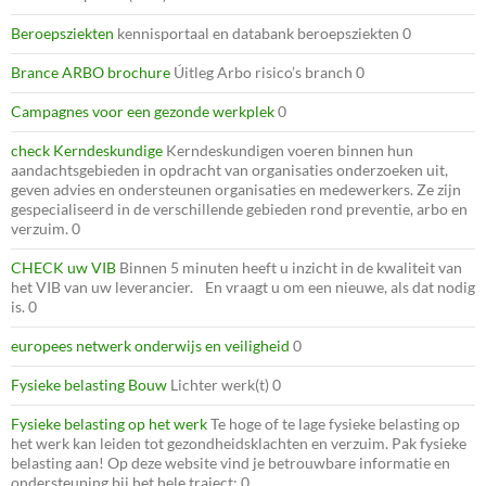
Beroepsziekten
kennisportaal en databank beroepsziekten 0
Brance ARBO brochure
Úitleg Arbo risico’s branch 0
Campagnes voor een gezonde werkplek
0
check Kerndeskundige
Kerndeskundigen voeren binnen hun
aandachtsgebieden in opdracht van organisaties onderzoeken uit,
geven advies en ondersteunen organisaties en medewerkers. Ze zijn
gespecialiseerd in de verschillende gebieden rond preventie, arbo en
verzuim. 0
CHECK uw VIB
Binnen 5 minuten heeft u inzicht in de kwaliteit van
het VIB van uw leverancier. En vraagt u om een nieuwe, als dat nodig
is. 0
europees netwerk onderwijs en veiligheid
0
Fysieke belasting Bouw
Lichter werk(t) 0
Fysieke belasting op het werk
Te hoge of te lage fysieke belasting op
het werk kan leiden tot gezondheidsklachten en verzuim. Pak fysieke
belasting aan! Op deze website vind je betrouwbare informatie en
ondersteuning bij het hele traject: 0