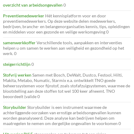
overzicht van arbeidsongevallen
0
Preventiemedewerker
Hét kennisplatform voor en door
preventiemedewerkers. Op deze website delen medewerkers,
bedrijven, branche- en belangenorganisaties kennis, tips, opleidingen
en middelen voor een gezonde en veilige werkomgeving 0
samenwerkkoffer
Verschillende tools, aanpakken en interventies
helpen u om samen te werken aan veiligheid en gezondheid op het
werk. 0
steigerrichtlijn
0
Stofvrij werken
Samen met Bosch, DeWalt, Dustco, Festool, Hilti,
Makita, Metabo, Numatic, Starmix e.a. ontwikkelt TNO goede
beheerssystemen voor fijnstof, zoals stofafzuigsystemen, waarmee de
blootstelling aan deze stoffen tot wel 100 keer afneemt. TNO
beoordeelt (valide 0
Storybuilder
Storybuilder is een instrument waarmee de
achterliggende oorzaken van ernstige arbeidsongevallen kunnen
worden geanalyseerd. Deze analyse kan bedrijven helpen om
maatregelen te nemen om dergelijke ongevallen te voorkomen 0