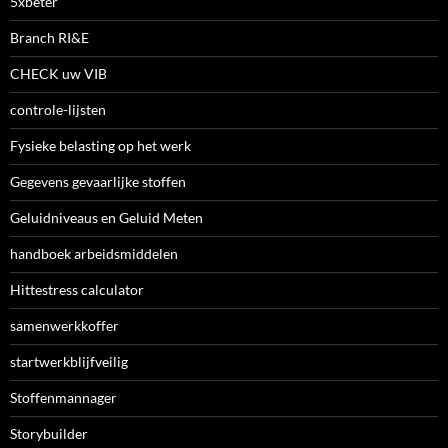
5xbeter
Branch RI&E
CHECK uw VIB
controle-lijsten
Fysieke belasting op het werk
Gegevens gevaarlijke stoffen
Geluidniveaus en Geluid Meten
handboek arbeidsmiddelen
Hittestress calculator
samenwerkkoffer
startwerkblijfveilig
Stoffenmannager
Storybuilder