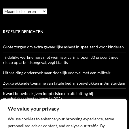
Archief
RECENTE BERICHTEN
Grote zorgen om extra gevaarlijke asbest in speelzand voor kinderen
Tijdelijke werknemers met weinig ervaring lopen 80 procent meer
risico op arbeidsongeval, zegt Liantis
Uitbreiding onderzoek naar dodelijk voorval met een militair
Zorgwekkende toename van fatale bedrijfsongelukken in Amsterdam
Kwart bouwbedrijven loopt risico op uitsluiting bij
overheidsaanbestedingen in 2026
We value your privacy
We use cookies to enhance your browsing experience, serve
ARBO-CATALOGI
personalised ads or content, and analyse our traffic. By