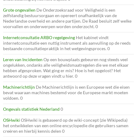
Grote ongevallen
De Onderzoeksraad voor Veiligheid is een
zelfstandig bestuursorgaan en opereert onafhankelijk van de
Nederlandse overheid en andere partijen. De Raad besluit zelf welke
voorvallen en onderwerpen worden onderzocht. 0
Internetconsultatie ARBO regelgeving
Het kabinet vindt
internetconsultatie een nuttig instrument als aanvulling op de reeds
bestaande consultatiepraktijk in het wetgevingsproces. 0
Leren van Incidenten
Op een bouwplaats gebeuren nog steeds veel
ongelukken, ondanks alle veiligheidsmaatregelen die we met elkaar
hebben afgesproken. Wat ging er mis? Hoe is het opgelost? Het
antwoord op deze vragen vindt u hier. 0
Machinerichtlijn
De Machinerichtlijn is een Europese wet die eisen
bevat waaraan machines bestemd voor de Europese markt moeten
voldoen. 0
Ongevals statistiek Nederland
0
OSHwiki
OSHwiki is gebaseerd op de wiki-concept (zie Wikipedia)
het ontwikkelen van een online encyclopedie die gebruikers samen
creëren en hierbij kennis delen 0