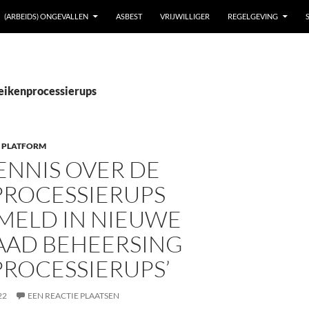
(ARBEIDS) ONGEVALLEN
ASBEST
VRIJWILLIGER
REGELGEVING
 eikenprocessierups
 PLATFORM
ENNIS OVER DE
PROCESSIERUPS
MELD IN NIEUWE
RAAD BEHEERSING
PROCESSIERUPS’
22
EEN REACTIE PLAATSEN