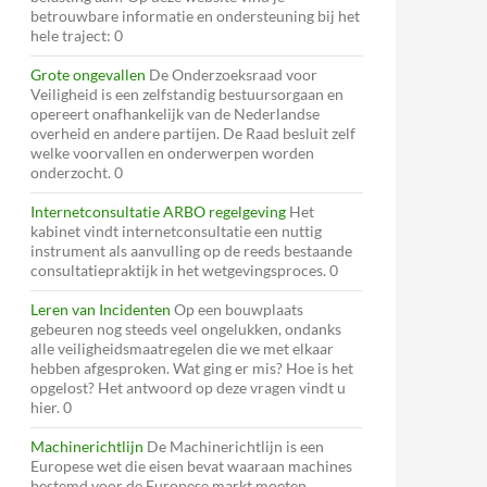
betrouwbare informatie en ondersteuning bij het
hele traject: 0
Grote ongevallen
De Onderzoeksraad voor
Veiligheid is een zelfstandig bestuursorgaan en
opereert onafhankelijk van de Nederlandse
overheid en andere partijen. De Raad besluit zelf
welke voorvallen en onderwerpen worden
onderzocht. 0
Internetconsultatie ARBO regelgeving
Het
kabinet vindt internetconsultatie een nuttig
instrument als aanvulling op de reeds bestaande
consultatiepraktijk in het wetgevingsproces. 0
Leren van Incidenten
Op een bouwplaats
gebeuren nog steeds veel ongelukken, ondanks
alle veiligheidsmaatregelen die we met elkaar
hebben afgesproken. Wat ging er mis? Hoe is het
opgelost? Het antwoord op deze vragen vindt u
hier. 0
Machinerichtlijn
De Machinerichtlijn is een
Europese wet die eisen bevat waaraan machines
bestemd voor de Europese markt moeten