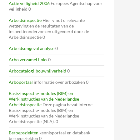
Actie veiligheid 2006
Europees Agentschap voor
veiligheid 0
Arbeidsinspectie
Hier vindt u relevante
wetgeving en de resultaten van de
inspectieonderzoeken uitgevoerd door de
Arbeidsinspectie 0
Arbeidsongeval analyse
0
Arbo verzamel links
0
Arbocatalogi-bouwnijverheid
0
Arboportaal
informatie over arbozaken 0
Basis-inspectie-modules (BIM) en
Werkinstructies van de Nederlandse
Arbeidsinspectie
Deze pagina bevat interne
Basis-inspectie-modules (BIM) en
Werkinstructies van de Nederlandse
Arbeidsinspectie (NLA). 0
Beroepsziekten
kennisportaal en databank
beroepsziekten 0