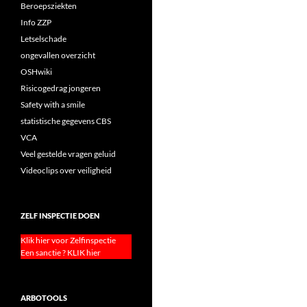
Beroepsziekten
Info ZZP
Letselschade
ongevallen overzicht
OSHwiki
Risicogedrag jongeren
Safety with a smile
statistische gegevens CBS
VCA
Veel gestelde vragen geluid
Videoclips over veiligheid
ZELF INSPECTIE DOEN
Klik hier voor Zelfinspectie
Een sanctie ? KLIK hier
ARBOTOOLS