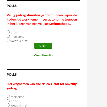
POLLS
Veilig gedrag stimuleer je door binnen bepaalde
kaders de werknemer meer autonomie te geven
in het kiezen van een veilige werkmethode...
onzin
mee eens
weet ik niet
View Results
POLLS
Het wegnemen van alle risico's leidt tot onveilig
gedrag
mee eens
onzin
weet ik niet