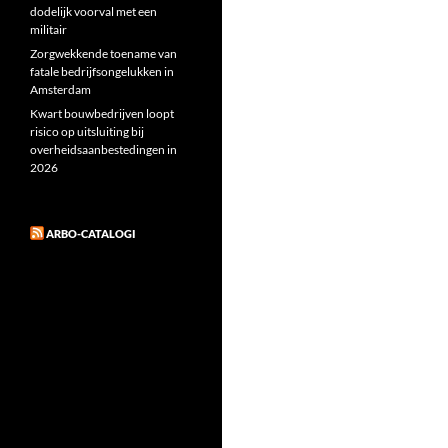
dodelijk voorval met een
militair
Zorgwekkende toename van
fatale bedrijfsongelukken in
Amsterdam
Kwart bouwbedrijven loopt
risico op uitsluiting bij
overheidsaanbestedingen in
2026
ARBO-CATALOGI