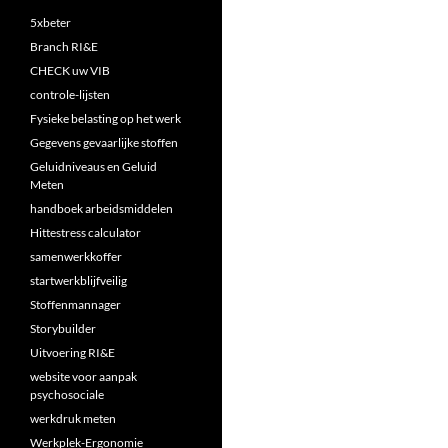
5xbeter
Branch RI&E
CHECK uw VIB
controle-lijsten
Fysieke belasting op het werk
Gegevens gevaarlijke stoffen
Geluidniveaus en Geluid
Meten
handboek arbeidsmiddelen
Hittestress calculator
samenwerkkoffer
startwerkblijfveilig
Stoffenmannager
Storybuilder
Uitvoering RI&E
website voor aanpak
psychosociale
werkdruk meten
Werkplek-Ergonomie