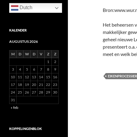
Dutch
Bron:www.wur.n
Het beheersen va
KALENDER
makkelijker gewo
geheel nieuwe L
AUGUSTUS 2026
presenteert o.a.
meet en welk be
M
D
W
D
V
Z
Z
1
2
3
4
5
6
7
8
9
EIKENPROCESSIE
10
11
12
13
14
15
16
17
18
19
20
21
22
23
24
25
26
27
28
29
30
31
« feb
KOPPELINGENBLOK