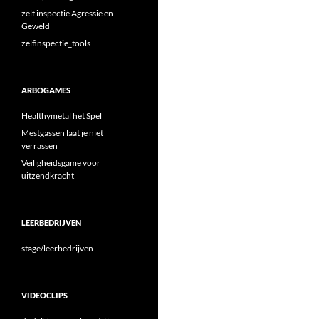
zelf inspectie Agressie en
Geweld
zelfinspectie_tools
ARBOGAMES
Healthymetal het Spel
Mestgassen laat je niet
verrassen
Veiligheidsgame voor
uitzendkracht
LEERBEDRIJVEN
stage/leerbedrijven
VIDEOCLIPS