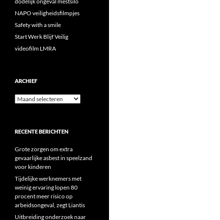
dodelijk ongeval mestsilo
NAPO veiligheidsfilmpjes
Safety with a smile
Start Werk Blijf Veilig
videofilm LMRA
ARCHIEF
Archief
RECENTE BERICHTEN
Grote zorgen om extra
gevaarlijke asbest in speelzand
voor kinderen
Tijdelijke werknemers met
weinig ervaring lopen 80
procent meer risico op
arbeidsongeval, zegt Liantis
Uitbreiding onderzoek naar