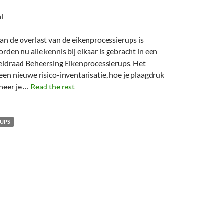
l
n de overlast van de eikenprocessierups is
rden nu alle kennis bij elkaar is gebracht in een
eidraad Beheersing Eikenprocessierups. Het
 een nieuwe risico-inventarisatie, hoe je plaagdruk
heer je …
Read the rest
RUPS