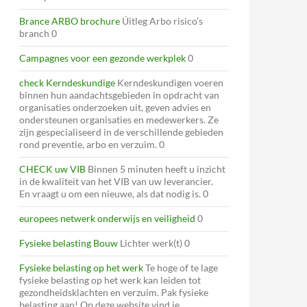
Brance ARBO brochure
Úitleg Arbo risico’s
branch 0
Campagnes voor een gezonde werkplek
0
check Kerndeskundige
Kerndeskundigen voeren
binnen hun aandachtsgebieden in opdracht van
organisaties onderzoeken uit, geven advies en
ondersteunen organisaties en medewerkers. Ze
zijn gespecialiseerd in de verschillende gebieden
rond preventie, arbo en verzuim. 0
CHECK uw VIB
Binnen 5 minuten heeft u inzicht
in de kwaliteit van het VIB van uw leverancier.
En vraagt u om een nieuwe, als dat nodig is. 0
europees netwerk onderwijs en veiligheid
0
Fysieke belasting Bouw
Lichter werk(t) 0
Fysieke belasting op het werk
Te hoge of te lage
fysieke belasting op het werk kan leiden tot
gezondheidsklachten en verzuim. Pak fysieke
belasting aan! Op deze website vind je