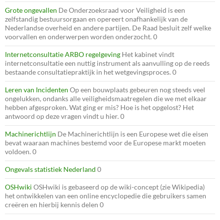
Grote ongevallen
De Onderzoeksraad voor Veiligheid is een
zelfstandig bestuursorgaan en opereert onafhankelijk van de
Nederlandse overheid en andere partijen. De Raad besluit zelf welke
voorvallen en onderwerpen worden onderzocht. 0
Internetconsultatie ARBO regelgeving
Het kabinet vindt
internetconsultatie een nuttig instrument als aanvulling op de reeds
bestaande consultatiepraktijk in het wetgevingsproces. 0
Leren van Incidenten
Op een bouwplaats gebeuren nog steeds veel
ongelukken, ondanks alle veiligheidsmaatregelen die we met elkaar
hebben afgesproken. Wat ging er mis? Hoe is het opgelost? Het
antwoord op deze vragen vindt u hier. 0
Machinerichtlijn
De Machinerichtlijn is een Europese wet die eisen
bevat waaraan machines bestemd voor de Europese markt moeten
voldoen. 0
Ongevals statistiek Nederland
0
OSHwiki
OSHwiki is gebaseerd op de wiki-concept (zie Wikipedia)
het ontwikkelen van een online encyclopedie die gebruikers samen
creëren en hierbij kennis delen 0