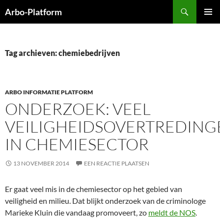
Ga
Zoeken
Arbo-Platform
naar
PRIMAI
de
MENU
inhoud
Tag archieven: chemiebedrijven
ARBO INFORMATIE PLATFORM
ONDERZOEK: VEEL
VEILIGHEIDSOVERTREDING
IN CHEMIESECTOR
13 NOVEMBER 2014
EEN REACTIE PLAATSEN
Er gaat veel mis in de chemiesector op het gebied van
veiligheid en milieu. Dat blijkt onderzoek van de criminologe
Marieke Kluin die vandaag promoveert, zo
meldt de NOS
.