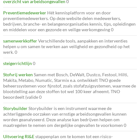
overzicht van arbeidsongevallen
0
Preventiemedewerker
Hét kennisplatform voor en door
preventiemedewerkers. Op deze website delen medewerkers,
bedrijven, branche- en belangenorganisaties kennis, tips, opleidingen
en middelen voor een gezonde en veilige werkomgeving 0
samenwerkkoffer
Verschillende tools, aanpakken en interventies
helpen u om samen te werken aan veiligheid en gezondheid op het
werk. 0
steigerrichtlijn
0
Stofvrij werken
Samen met Bosch, DeWalt, Dustco, Festool, Hilti,
Makita, Metabo, Numatic, Starmix e.a. ontwikkelt TNO goede
beheerssystemen voor fijnstof, zoals stofafzuigsystemen, waarmee de
blootstelling aan deze stoffen tot wel 100 keer afneemt. TNO
beoordeelt (valide 0
Storybuilder
Storybuilder is een instrument waarmee de
achterliggende oorzaken van ernstige arbeidsongevallen kunnen
worden geanalyseerd. Deze analyse kan bedrijven helpen om
maatregelen te nemen om dergelijke ongevallen te voorkomen 0
Uitvoering RI&E
stappenplan om te komen tot een risico-