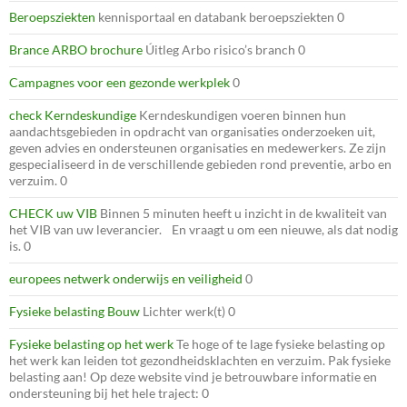
Beroepsziekten
kennisportaal en databank beroepsziekten 0
Brance ARBO brochure
Úitleg Arbo risico’s branch 0
Campagnes voor een gezonde werkplek
0
check Kerndeskundige
Kerndeskundigen voeren binnen hun
aandachtsgebieden in opdracht van organisaties onderzoeken uit,
geven advies en ondersteunen organisaties en medewerkers. Ze zijn
gespecialiseerd in de verschillende gebieden rond preventie, arbo en
verzuim. 0
CHECK uw VIB
Binnen 5 minuten heeft u inzicht in de kwaliteit van
het VIB van uw leverancier. En vraagt u om een nieuwe, als dat nodig
is. 0
europees netwerk onderwijs en veiligheid
0
Fysieke belasting Bouw
Lichter werk(t) 0
Fysieke belasting op het werk
Te hoge of te lage fysieke belasting op
het werk kan leiden tot gezondheidsklachten en verzuim. Pak fysieke
belasting aan! Op deze website vind je betrouwbare informatie en
ondersteuning bij het hele traject: 0