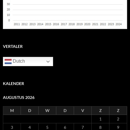
VERTALER
Dutch
KALENDER
AUGUSTUS 2026
M
D
W
D
V
Z
Z
1
2
3
4
5
6
7
8
9