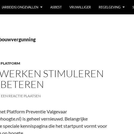
(ARBEIDS) ONGEVALLEN
ASBEST
VRIJWILLIGER
REGELGEVING
 bouwvergunning
 PLATFORM
G WERKEN STIMULEREN
RBETEREN
EEN REACTIE PLAATSEN
het Platform Preventie Valgevaar
oogte.nl) is geheel vernieuwd. Belangrijke
e speciale kennispagina die het startpunt vormt voor
n op hoogte.