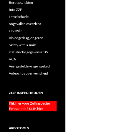
Beroepsziekten
Info ZZP
Letselschade
ongevallen overzicht
OSHwiki
Risicogedrag jongeren
Safety with a smile
statistische gegevens CBS
VCA
Veel gestelde vragen geluid
Videoclips over veiligheid
ZELF INSPECTIE DOEN
Klik hier voor Zelfinspectie
Een sanctie ? KLIK hier
ARBOTOOLS