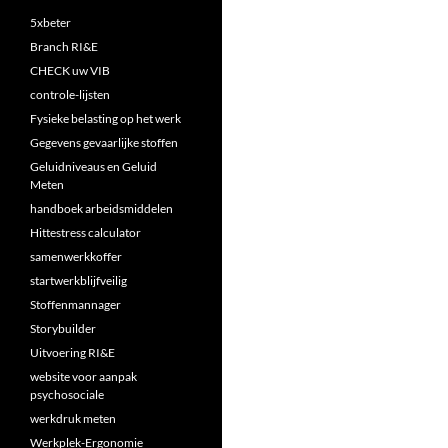
5xbeter
Branch RI&E
CHECK uw VIB
controle-lijsten
Fysieke belasting op het werk
Gegevens gevaarlijke stoffen
Geluidniveaus en Geluid
Meten
handboek arbeidsmiddelen
Hittestress calculator
samenwerkkoffer
startwerkblijfveilig
Stoffenmannager
Storybuilder
Uitvoering RI&E
website voor aanpak
psychosociale
werkdruk meten
Werkplek-Ergonomie