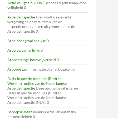
Actie veiligheid 2006
Europees Agentschap voor
veiligheid 0
Arbeidsinspectie
Hier vindt u relevante
wetgeving en de resultaten van de
inspectieonderzoeken uitgevoerd door de
Arbeidsinspectie 0
Arbeidsongeval analyse
0
Arbo verzamel links
0
Arbocatalogi-bouwnijverheid
0
Arboportaal
informatie over arbozaken 0
Basis-inspectie-modules (BIM) en
Werkinstructies van de Nederlandse
Arbeidsinspectie
Deze pagina bevat interne
Basis-inspectie-modules (BIM) en
Werkinstructies van de Nederlandse
Arbeidsinspectie (NLA). 0
Beroepsziekten
kennisportaal en databank
beroepsziekten 0