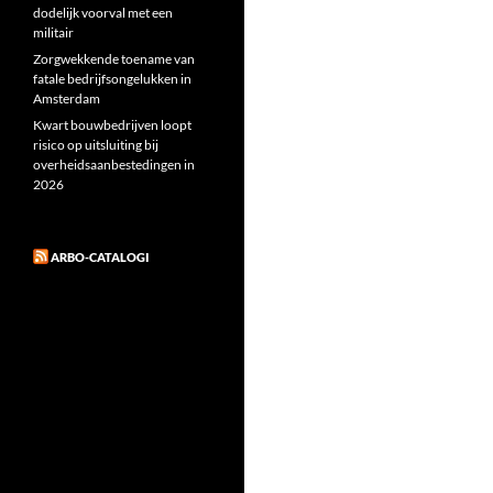
dodelijk voorval met een
militair
Zorgwekkende toename van
fatale bedrijfsongelukken in
Amsterdam
Kwart bouwbedrijven loopt
risico op uitsluiting bij
overheidsaanbestedingen in
2026
ARBO-CATALOGI