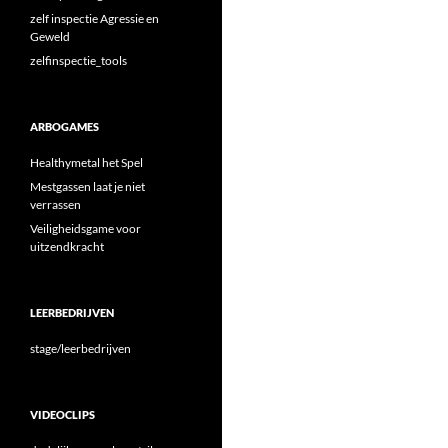
zelf inspectie Agressie en
Geweld
zelfinspectie_tools
ARBOGAMES
Healthymetal het Spel
Mestgassen laat je niet
verrassen
Veiligheidsgame voor
uitzendkracht
LEERBEDRIJVEN
stage/leerbedrijven
VIDEOCLIPS