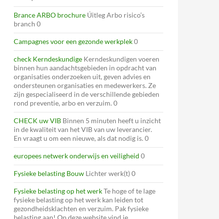
Brance ARBO brochure
Úitleg Arbo risico’s
branch 0
Campagnes voor een gezonde werkplek
0
check Kerndeskundige
Kerndeskundigen voeren
binnen hun aandachtsgebieden in opdracht van
organisaties onderzoeken uit, geven advies en
ondersteunen organisaties en medewerkers. Ze
zijn gespecialiseerd in de verschillende gebieden
rond preventie, arbo en verzuim. 0
CHECK uw VIB
Binnen 5 minuten heeft u inzicht
in de kwaliteit van het VIB van uw leverancier.
En vraagt u om een nieuwe, als dat nodig is. 0
europees netwerk onderwijs en veiligheid
0
Fysieke belasting Bouw
Lichter werk(t) 0
Fysieke belasting op het werk
Te hoge of te lage
fysieke belasting op het werk kan leiden tot
gezondheidsklachten en verzuim. Pak fysieke
belasting aan! Op deze website vind je