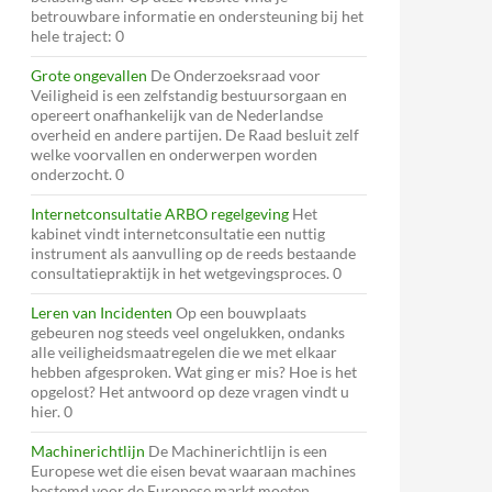
betrouwbare informatie en ondersteuning bij het
hele traject: 0
Grote ongevallen
De Onderzoeksraad voor
Veiligheid is een zelfstandig bestuursorgaan en
opereert onafhankelijk van de Nederlandse
overheid en andere partijen. De Raad besluit zelf
welke voorvallen en onderwerpen worden
onderzocht. 0
Internetconsultatie ARBO regelgeving
Het
kabinet vindt internetconsultatie een nuttig
instrument als aanvulling op de reeds bestaande
consultatiepraktijk in het wetgevingsproces. 0
Leren van Incidenten
Op een bouwplaats
gebeuren nog steeds veel ongelukken, ondanks
alle veiligheidsmaatregelen die we met elkaar
hebben afgesproken. Wat ging er mis? Hoe is het
opgelost? Het antwoord op deze vragen vindt u
hier. 0
Machinerichtlijn
De Machinerichtlijn is een
Europese wet die eisen bevat waaraan machines
bestemd voor de Europese markt moeten