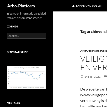
Zoeken
Arbo-Platform
LEREN VAN ONGEVALLEN
Ga
nieuws en informatie op gebied
van arbeidsomstandigheden
naar
de
ZOEKEN
inhoud
Tag archieven:
Zoeken
naar:
ARBO INFORMATIE
SITE STATISTIEK
VEILI
EN VE
14 MEI 2021
De website van 
(www.veiligopdeh
vernieuwing is d
VERTALER
het veilig werke