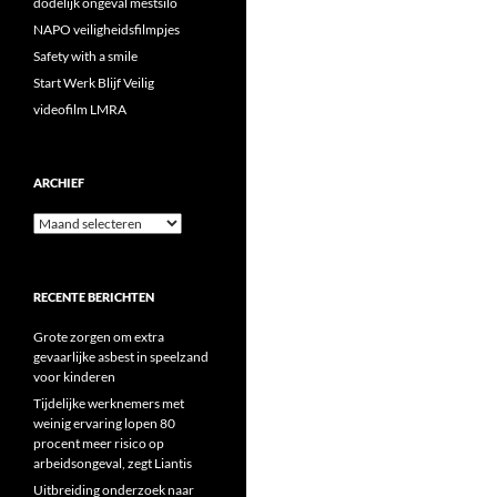
dodelijk ongeval mestsilo
NAPO veiligheidsfilmpjes
Safety with a smile
Start Werk Blijf Veilig
videofilm LMRA
ARCHIEF
Archief
RECENTE BERICHTEN
Grote zorgen om extra
gevaarlijke asbest in speelzand
voor kinderen
Tijdelijke werknemers met
weinig ervaring lopen 80
procent meer risico op
arbeidsongeval, zegt Liantis
Uitbreiding onderzoek naar