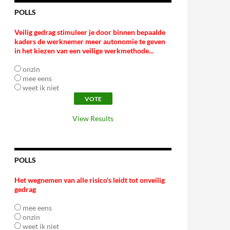
POLLS
Veilig gedrag stimuleer je door binnen bepaalde
kaders de werknemer meer autonomie te geven
in het kiezen van een veilige werkmethode...
onzin
mee eens
weet ik niet
View Results
POLLS
Het wegnemen van alle risico's leidt tot onveilig
gedrag
mee eens
onzin
weet ik niet