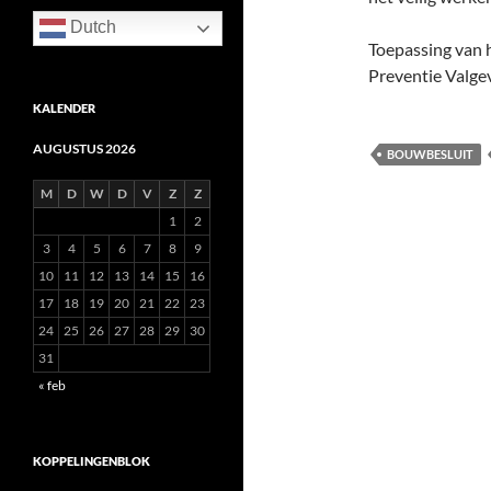
Dutch
Toepassing van 
Preventie Valgev
KALENDER
AUGUSTUS 2026
BOUWBESLUIT
M
D
W
D
V
Z
Z
1
2
3
4
5
6
7
8
9
10
11
12
13
14
15
16
17
18
19
20
21
22
23
24
25
26
27
28
29
30
31
« feb
KOPPELINGENBLOK