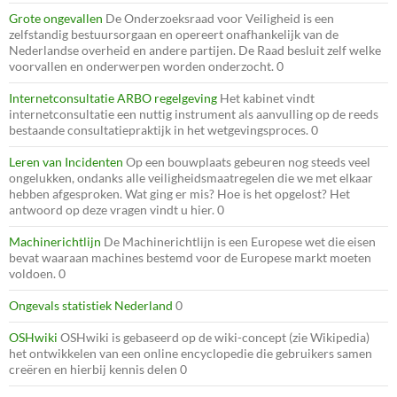
Grote ongevallen
De Onderzoeksraad voor Veiligheid is een
zelfstandig bestuursorgaan en opereert onafhankelijk van de
Nederlandse overheid en andere partijen. De Raad besluit zelf welke
voorvallen en onderwerpen worden onderzocht. 0
Internetconsultatie ARBO regelgeving
Het kabinet vindt
internetconsultatie een nuttig instrument als aanvulling op de reeds
bestaande consultatiepraktijk in het wetgevingsproces. 0
Leren van Incidenten
Op een bouwplaats gebeuren nog steeds veel
ongelukken, ondanks alle veiligheidsmaatregelen die we met elkaar
hebben afgesproken. Wat ging er mis? Hoe is het opgelost? Het
antwoord op deze vragen vindt u hier. 0
Machinerichtlijn
De Machinerichtlijn is een Europese wet die eisen
bevat waaraan machines bestemd voor de Europese markt moeten
voldoen. 0
Ongevals statistiek Nederland
0
OSHwiki
OSHwiki is gebaseerd op de wiki-concept (zie Wikipedia)
het ontwikkelen van een online encyclopedie die gebruikers samen
creëren en hierbij kennis delen 0