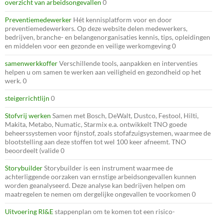
overzicht van arbeidsongevallen
0
Preventiemedewerker
Hét kennisplatform voor en door
preventiemedewerkers. Op deze website delen medewerkers,
bedrijven, branche- en belangenorganisaties kennis, tips, opleidingen
en middelen voor een gezonde en veilige werkomgeving 0
samenwerkkoffer
Verschillende tools, aanpakken en interventies
helpen u om samen te werken aan veiligheid en gezondheid op het
werk. 0
steigerrichtlijn
0
Stofvrij werken
Samen met Bosch, DeWalt, Dustco, Festool, Hilti,
Makita, Metabo, Numatic, Starmix e.a. ontwikkelt TNO goede
beheerssystemen voor fijnstof, zoals stofafzuigsystemen, waarmee de
blootstelling aan deze stoffen tot wel 100 keer afneemt. TNO
beoordeelt (valide 0
Storybuilder
Storybuilder is een instrument waarmee de
achterliggende oorzaken van ernstige arbeidsongevallen kunnen
worden geanalyseerd. Deze analyse kan bedrijven helpen om
maatregelen te nemen om dergelijke ongevallen te voorkomen 0
Uitvoering RI&E
stappenplan om te komen tot een risico-