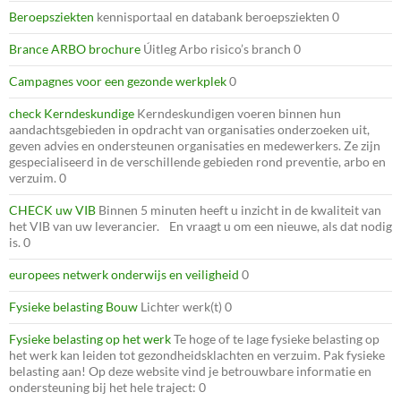
Beroepsziekten
kennisportaal en databank beroepsziekten 0
Brance ARBO brochure
Úitleg Arbo risico’s branch 0
Campagnes voor een gezonde werkplek
0
check Kerndeskundige
Kerndeskundigen voeren binnen hun
aandachtsgebieden in opdracht van organisaties onderzoeken uit,
geven advies en ondersteunen organisaties en medewerkers. Ze zijn
gespecialiseerd in de verschillende gebieden rond preventie, arbo en
verzuim. 0
CHECK uw VIB
Binnen 5 minuten heeft u inzicht in de kwaliteit van
het VIB van uw leverancier. En vraagt u om een nieuwe, als dat nodig
is. 0
europees netwerk onderwijs en veiligheid
0
Fysieke belasting Bouw
Lichter werk(t) 0
Fysieke belasting op het werk
Te hoge of te lage fysieke belasting op
het werk kan leiden tot gezondheidsklachten en verzuim. Pak fysieke
belasting aan! Op deze website vind je betrouwbare informatie en
ondersteuning bij het hele traject: 0