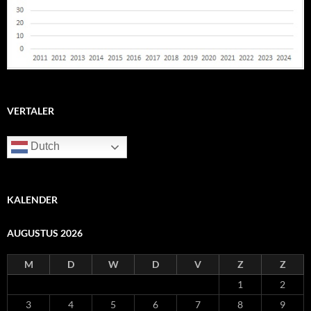
VERTALER
Dutch
KALENDER
AUGUSTUS 2026
M
D
W
D
V
Z
Z
1
2
3
4
5
6
7
8
9