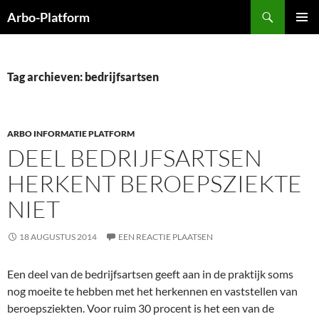
Ga
Zoeken
Arbo-Platform
naar
PRIMAI
de
MENU
inhoud
Tag archieven: bedrijfsartsen
ARBO INFORMATIE PLATFORM
DEEL BEDRIJFSARTSEN
HERKENT BEROEPSZIEKTE
NIET
18 AUGUSTUS 2014
EEN REACTIE PLAATSEN
Een deel van de bedrijfsartsen geeft aan in de praktijk soms
nog moeite te hebben met het herkennen en vaststellen van
beroepsziekten. Voor ruim 30 procent is het een van de