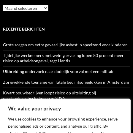
Archief
RECENTE BERICHTEN
Grote zorgen om extra gevaarlijke asbest in speelzand voor kinderen
Tijdelijke werknemers met weinig ervaring lopen 80 procent meer
risico op arbeidsongeval, zegt Liantis
Uitbreiding onderzoek naar dodelijk voorval met een militair
Zorgwekkende toename van fatale bedrijfsongelukken in Amsterdam
Kwart bouwbedrijven loopt risico op uitsluiting bij
overheidsaanbestedingen in 2026
We value your privacy
We use cookies to enhance your browsing experience, serve
ARBO-CATALOGI
personalised ads or content, and analyse our traffic. By