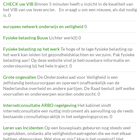
CHECK uw VIB
Binnen 5 minuten heeft u inzicht in de kwaliteit van
het VIB van uw leverancier. En vraagt u om een nieuwe, als dat nodig
is. 0
europees netwerk onderwijs en veiligheid
0
Fysieke belasting Bouw
Lichter werk(t) 0
Fysieke belasting op het werk
Te hoge of te lage fysieke belasting op
het werk kan leiden tot gezondheidsklachten en verzuim. Pak fysieke
belasting aan! Op deze website vind je betrouwbare informatie en
ondersteuning bij het hele traject: 0
Grote ongevallen
De Onderzoeksraad voor Veiligheid is een
zelfstandig bestuursorgaan en opereert onafhankelijk van de
Nederlandse overheid en andere partijen. De Raad besluit zelf welke
voorvallen en onderwerpen worden onderzocht. 0
Internetconsultatie ARBO regelgeving
Het kabinet vindt
internetconsultatie een nuttig instrument als aanvulling op de reeds
bestaande consultatiepraktijk in het wetgevingsproces. 0
Leren van Incidenten
Op een bouwplaats gebeuren nog steeds veel
ongelukken, ondanks alle veiligheidsmaatregelen die we met elkaar
hebben afgesproken. Wat ging er mis? Hoe is het opgelost? Het