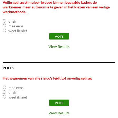
Veilig gedrag stimuleer je door binnen bepaalde kaders de
werknemer meer autonomie te geven in het kiezen van een veilige
werkmethode...
onzin
mee eens
weet ik niet
View Results
POLLS
Het wegnemen van alle risico's leidt tot onveilig gedrag
mee eens
onzin
weet ik niet
View Results