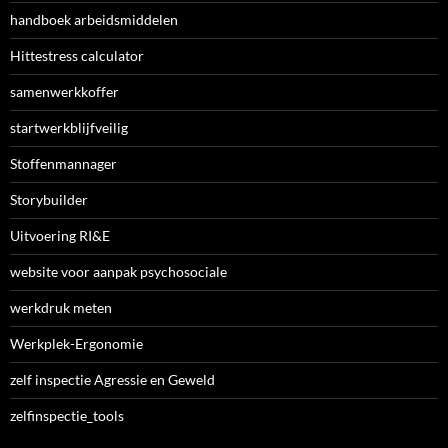
handboek arbeidsmiddelen
Hittestress calculator
samenwerkkoffer
startwerkblijfveilig
Stoffenmannager
Storybuilder
Uitvoering RI&E
website voor aanpak psychosociale
werkdruk meten
Werkplek-Ergonomie
zelf inspectie Agressie en Geweld
zelfinspectie_tools