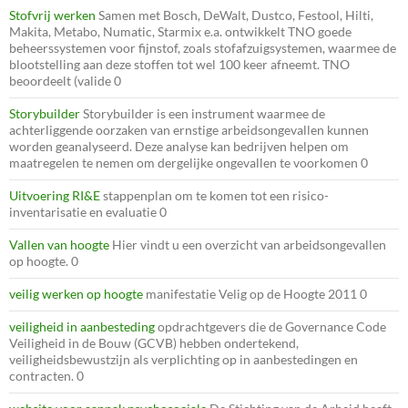
Stofvrij werken
Samen met Bosch, DeWalt, Dustco, Festool, Hilti,
Makita, Metabo, Numatic, Starmix e.a. ontwikkelt TNO goede
beheerssystemen voor fijnstof, zoals stofafzuigsystemen, waarmee de
blootstelling aan deze stoffen tot wel 100 keer afneemt. TNO
beoordeelt (valide 0
Storybuilder
Storybuilder is een instrument waarmee de
achterliggende oorzaken van ernstige arbeidsongevallen kunnen
worden geanalyseerd. Deze analyse kan bedrijven helpen om
maatregelen te nemen om dergelijke ongevallen te voorkomen 0
Uitvoering RI&E
stappenplan om te komen tot een risico-
inventarisatie en evaluatie 0
Vallen van hoogte
Hier vindt u een overzicht van arbeidsongevallen
op hoogte. 0
veilig werken op hoogte
manifestatie Velig op de Hoogte 2011 0
veiligheid in aanbesteding
opdrachtgevers die de Governance Code
Veiligheid in de Bouw (GCVB) hebben ondertekend,
veiligheidsbewustzijn als verplichting op in aanbestedingen en
contracten. 0