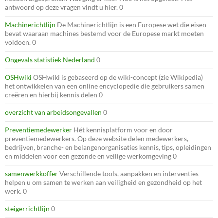
antwoord op deze vragen vindt u hier. 0
Machinerichtlijn
De Machinerichtlijn is een Europese wet die eisen
bevat waaraan machines bestemd voor de Europese markt moeten
voldoen. 0
Ongevals statistiek Nederland
0
OSHwiki
OSHwiki is gebaseerd op de wiki-concept (zie Wikipedia)
het ontwikkelen van een online encyclopedie die gebruikers samen
creëren en hierbij kennis delen 0
overzicht van arbeidsongevallen
0
Preventiemedewerker
Hét kennisplatform voor en door
preventiemedewerkers. Op deze website delen medewerkers,
bedrijven, branche- en belangenorganisaties kennis, tips, opleidingen
en middelen voor een gezonde en veilige werkomgeving 0
samenwerkkoffer
Verschillende tools, aanpakken en interventies
helpen u om samen te werken aan veiligheid en gezondheid op het
werk. 0
steigerrichtlijn
0