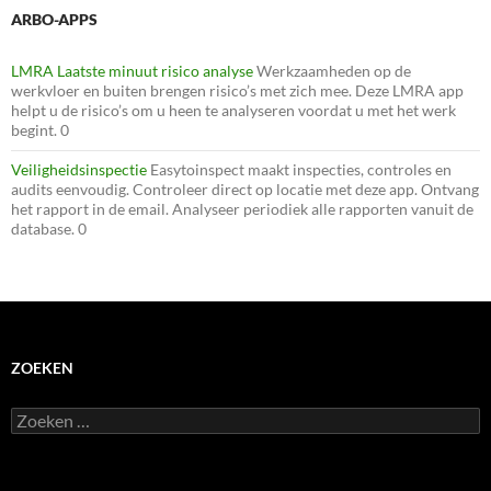
ARBO-APPS
LMRA Laatste minuut risico analyse
Werkzaamheden op de
werkvloer en buiten brengen risico’s met zich mee. Deze LMRA app
helpt u de risico’s om u heen te analyseren voordat u met het werk
begint. 0
Veiligheidsinspectie
Easytoinspect maakt inspecties, controles en
audits eenvoudig. Controleer direct op locatie met deze app. Ontvang
het rapport in de email. Analyseer periodiek alle rapporten vanuit de
database. 0
ZOEKEN
Zoeken
naar: