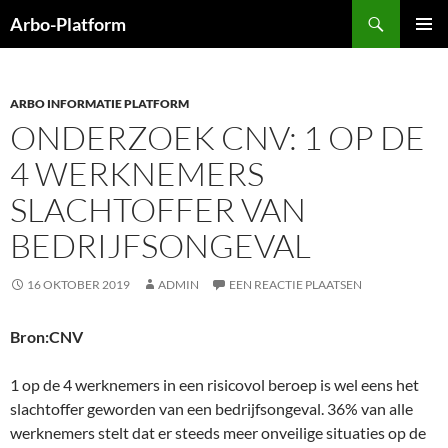
Ga
Zoeken
Arbo-Platform
naar
PRIMAI
de
MENU
inhoud
ARBO INFORMATIE PLATFORM
ONDERZOEK CNV: 1 OP DE
4 WERKNEMERS
SLACHTOFFER VAN
BEDRIJFSONGEVAL
16 OKTOBER 2019
ADMIN
EEN REACTIE PLAATSEN
Bron:CNV
1 op de 4 werknemers in een risicovol beroep is wel eens het
slachtoffer geworden van een bedrijfsongeval. 36% van alle
werknemers stelt dat er steeds meer onveilige situaties op de