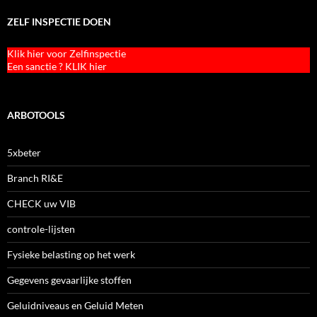
ZELF INSPECTIE DOEN
Klik hier voor Zelfinspectie
Een sanctie ? KLIK hier
ARBOTOOLS
5xbeter
Branch RI&E
CHECK uw VIB
controle-lijsten
Fysieke belasting op het werk
Gegevens gevaarlijke stoffen
Geluidniveaus en Geluid Meten