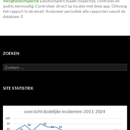
Veiligheidsinspectie
Easytoinspect maakt inspecties, controles en
audits eenvoudig. Controleer direct op locatie met deze app. Ontvang
het rapport in de email. Analyseer periodiek alle rapporten vanuit de
database. 0
ZOEKEN
Zoeken
naar:
SITE STATISTIEK