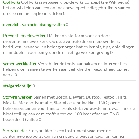
OSHwiki
OSHwiki is gebaseerd op de wiki-concept (zie Wikipedia)
het ontwikkelen van een online encyclopedie die gebruikers samen
creëren en hierbij kennis delen 0
overzicht van arbeidsongevallen
0
Preventiemedewerker
Hét kennisplatform voor en door
preventiemedewerkers. Op deze website delen medewerkers,
bedrijven, branche- en belangenorganisaties kennis, tips, opleidingen
en middelen voor een gezonde en veilige werkomgeving 0
samenwerkkoffer
Verschillende tools, aanpakken en interventies
helpen u om samen te werken aan veiligheid en gezondheid op het
werk. 0
steigerrichtlijn
0
Stofvrij werken
Samen met Bosch, DeWalt, Dustco, Festool, Hilti,
Makita, Metabo, Numatic, Starmix e.a. ontwikkelt TNO goede
beheerssystemen voor fijnstof, zoals stofafzuigsystemen, waarmee de
blootstelling aan deze stoffen tot wel 100 keer afneemt. TNO
beoordeelt (valide 0
Storybuilder
Storybuilder is een instrument waarmee de
achterliggende oorzaken van ernstige arbeidsongevallen kunnen