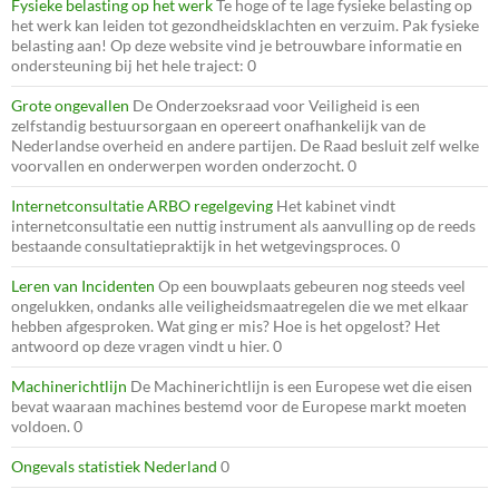
Fysieke belasting op het werk
Te hoge of te lage fysieke belasting op
het werk kan leiden tot gezondheidsklachten en verzuim. Pak fysieke
belasting aan! Op deze website vind je betrouwbare informatie en
ondersteuning bij het hele traject: 0
Grote ongevallen
De Onderzoeksraad voor Veiligheid is een
zelfstandig bestuursorgaan en opereert onafhankelijk van de
Nederlandse overheid en andere partijen. De Raad besluit zelf welke
voorvallen en onderwerpen worden onderzocht. 0
Internetconsultatie ARBO regelgeving
Het kabinet vindt
internetconsultatie een nuttig instrument als aanvulling op de reeds
bestaande consultatiepraktijk in het wetgevingsproces. 0
Leren van Incidenten
Op een bouwplaats gebeuren nog steeds veel
ongelukken, ondanks alle veiligheidsmaatregelen die we met elkaar
hebben afgesproken. Wat ging er mis? Hoe is het opgelost? Het
antwoord op deze vragen vindt u hier. 0
Machinerichtlijn
De Machinerichtlijn is een Europese wet die eisen
bevat waaraan machines bestemd voor de Europese markt moeten
voldoen. 0
Ongevals statistiek Nederland
0