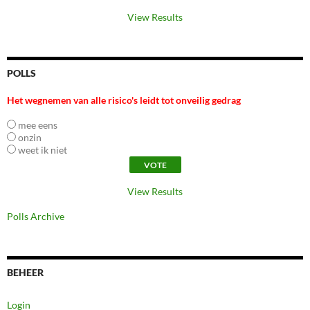
View Results
POLLS
Het wegnemen van alle risico's leidt tot onveilig gedrag
mee eens
onzin
weet ik niet
View Results
Polls Archive
BEHEER
Login