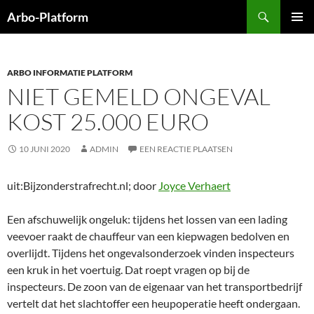
Ga
Zoeken
Arbo-Platform
naar
PRIMAI
de
MENU
inhoud
ARBO INFORMATIE PLATFORM
NIET GEMELD ONGEVAL
KOST 25.000 EURO
10 JUNI 2020
ADMIN
EEN REACTIE PLAATSEN
uit:Bijzonderstrafrecht.nl; door
Joyce Verhaert
Een afschuwelijk ongeluk: tijdens het lossen van een lading
veevoer raakt de chauffeur van een kiepwagen bedolven en
overlijdt. Tijdens het ongevalsonderzoek vinden inspecteurs
een kruk in het voertuig. Dat roept vragen op bij de
inspecteurs. De zoon van de eigenaar van het transportbedrijf
vertelt dat het slachtoffer een heupoperatie heeft ondergaan.