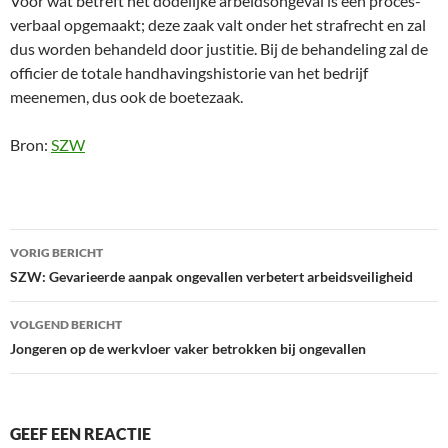
Voor wat betreft het dodelijke arbeidsongeval is een proces-
verbaal opgemaakt; deze zaak valt onder het strafrecht en zal
dus worden behandeld door justitie. Bij de behandeling zal de
officier de totale handhavingshistorie van het bedrijf
meenemen, dus ook de boetezaak.
Bron:
SZW
Bericht
VORIG BERICHT
navigatie
SZW: Gevarieerde aanpak ongevallen verbetert arbeidsveiligheid
VOLGEND BERICHT
Jongeren op de werkvloer vaker betrokken bij ongevallen
GEEF EEN REACTIE