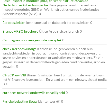
Basis-inspectie-modules (BIM) en Werkinstructies van de
Nederlandse Arbeidsinspectie
Deze pagina bevat interne Basis-
inspectie-modules (BIM) en Werkinstructies van de Nederlandse
Arbeidsinspectie (NLA). 0
Beroepsziekten
kennisportaal en databank beroepsziekten 0
Brance ARBO brochure
Úitleg Arbo risico’s branch 0
Campagnes voor een gezonde werkplek
0
check Kerndeskundige
Kerndeskundigen voeren binnen hun
aandachtsgebieden in opdracht van organisaties onderzoeken uit,
geven advies en ondersteunen organisaties en medewerkers. Ze zijn
gespecialiseerd in de verschillende gebieden rond preventie, arbo en
verzuim. 0
CHECK uw VIB
Binnen 5 minuten heeft u inzicht in de kwaliteit van
het VIB van uw leverancier. En vraagt u om een nieuwe, als dat nodig
is. 0
europees netwerk onderwijs en veiligheid
0
Fysieke belasting Bouw
Lichter werk(t) 0