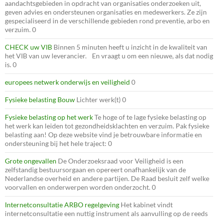
aandachtsgebieden in opdracht van organisaties onderzoeken uit,
geven advies en ondersteunen organisaties en medewerkers. Ze zijn
gespecialiseerd in de verschillende gebieden rond preventie, arbo en
verzuim. 0
CHECK uw VIB
Binnen 5 minuten heeft u inzicht in de kwaliteit van
het VIB van uw leverancier. En vraagt u om een nieuwe, als dat nodig
is. 0
europees netwerk onderwijs en veiligheid
0
Fysieke belasting Bouw
Lichter werk(t) 0
Fysieke belasting op het werk
Te hoge of te lage fysieke belasting op
het werk kan leiden tot gezondheidsklachten en verzuim. Pak fysieke
belasting aan! Op deze website vind je betrouwbare informatie en
ondersteuning bij het hele traject: 0
Grote ongevallen
De Onderzoeksraad voor Veiligheid is een
zelfstandig bestuursorgaan en opereert onafhankelijk van de
Nederlandse overheid en andere partijen. De Raad besluit zelf welke
voorvallen en onderwerpen worden onderzocht. 0
Internetconsultatie ARBO regelgeving
Het kabinet vindt
internetconsultatie een nuttig instrument als aanvulling op de reeds