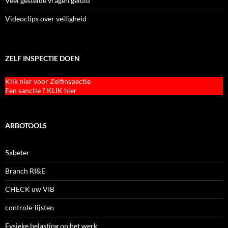
Veel gestelde vragen geluid
Videoclips over veiligheid
ZELF INSPECTIE DOEN
Klik hier voor Zelfinspectie
Een sanctie ? KLIK hier
ARBOTOOLS
5xbeter
Branch RI&E
CHECK uw VIB
controle-lijsten
Fysieke belasting op het werk