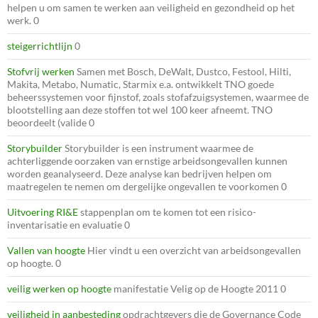
helpen u om samen te werken aan veiligheid en gezondheid op het
werk. 0
steigerrichtlijn
0
Stofvrij werken
Samen met Bosch, DeWalt, Dustco, Festool, Hilti,
Makita, Metabo, Numatic, Starmix e.a. ontwikkelt TNO goede
beheerssystemen voor fijnstof, zoals stofafzuigsystemen, waarmee de
blootstelling aan deze stoffen tot wel 100 keer afneemt. TNO
beoordeelt (valide 0
Storybuilder
Storybuilder is een instrument waarmee de
achterliggende oorzaken van ernstige arbeidsongevallen kunnen
worden geanalyseerd. Deze analyse kan bedrijven helpen om
maatregelen te nemen om dergelijke ongevallen te voorkomen 0
Uitvoering RI&E
stappenplan om te komen tot een risico-
inventarisatie en evaluatie 0
Vallen van hoogte
Hier vindt u een overzicht van arbeidsongevallen
op hoogte. 0
veilig werken op hoogte
manifestatie Velig op de Hoogte 2011 0
veiligheid in aanbesteding
opdrachtgevers die de Governance Code