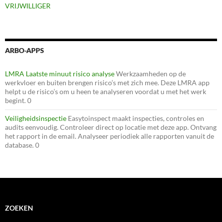
VRIJWILLIGER
ARBO-APPS
LMRA Laatste minuut risico analyse
Werkzaamheden op de
werkvloer en buiten brengen risico’s met zich mee. Deze LMRA app
helpt u de risico’s om u heen te analyseren voordat u met het werk
begint. 0
Veiligheidsinspectie
Easytoinspect maakt inspecties, controles en
audits eenvoudig. Controleer direct op locatie met deze app. Ontvang
het rapport in de email. Analyseer periodiek alle rapporten vanuit de
database. 0
ZOEKEN