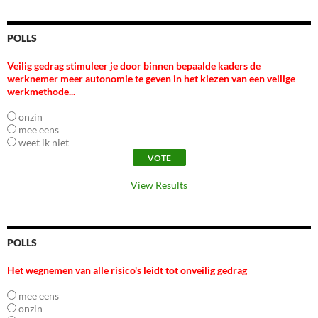
POLLS
Veilig gedrag stimuleer je door binnen bepaalde kaders de
werknemer meer autonomie te geven in het kiezen van een veilige
werkmethode...
onzin
mee eens
weet ik niet
View Results
POLLS
Het wegnemen van alle risico's leidt tot onveilig gedrag
mee eens
onzin