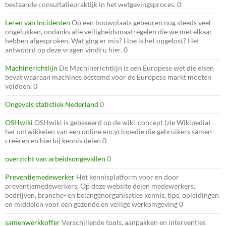
bestaande consultatiepraktijk in het wetgevingsproces. 0
Leren van Incidenten
Op een bouwplaats gebeuren nog steeds veel
ongelukken, ondanks alle veiligheidsmaatregelen die we met elkaar
hebben afgesproken. Wat ging er mis? Hoe is het opgelost? Het
antwoord op deze vragen vindt u hier. 0
Machinerichtlijn
De Machinerichtlijn is een Europese wet die eisen
bevat waaraan machines bestemd voor de Europese markt moeten
voldoen. 0
Ongevals statistiek Nederland
0
OSHwiki
OSHwiki is gebaseerd op de wiki-concept (zie Wikipedia)
het ontwikkelen van een online encyclopedie die gebruikers samen
creëren en hierbij kennis delen 0
overzicht van arbeidsongevallen
0
Preventiemedewerker
Hét kennisplatform voor en door
preventiemedewerkers. Op deze website delen medewerkers,
bedrijven, branche- en belangenorganisaties kennis, tips, opleidingen
en middelen voor een gezonde en veilige werkomgeving 0
samenwerkkoffer
Verschillende tools, aanpakken en interventies