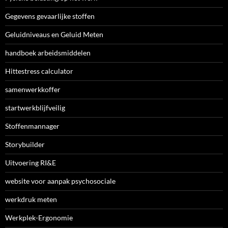
Gegevens gevaarlijke stoffen
Geluidniveaus en Geluid Meten
handboek arbeidsmiddelen
Hittestress calculator
samenwerkkoffer
startwerkblijfveilig
Stoffenmannager
Storybuilder
Uitvoering RI&E
website voor aanpak psychosociale
werkdruk meten
Werkplek-Ergonomie