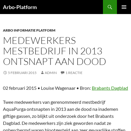
Ga
Zoeken
Arbo-Platform
naar
PRIMAI
de
MENU
inhoud
ARBO INFORMATIE PLATFORM
MEDEWERKERS
MESTBEDRIJF IN 2013
ONTSNAPT AAN DOOD
5 FEBRUARI 2015
ADMIN
1 REACTIE
02 februari 2015 • Louise Wagenaar • Bron:
Brabants Dagblad
Twee medewerkers van gerenommeerd mestbedrijf
AquaPurga ontsnapten in 2013 aan de dood na inademen
giftige gassen, zo blijkt uit onderzoek door het Brabants
Dagblad. De medewerkers zijn ziek geworden nadat ze
onbeschermd waren blootgesteld aan zeer gevaarlijke stoffen.