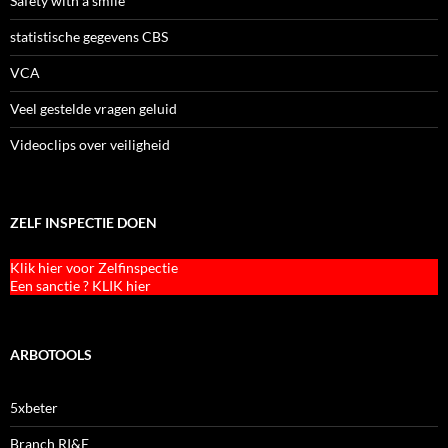
Safety with a smile
statistische gegevens CBS
VCA
Veel gestelde vragen geluid
Videoclips over veiligheid
ZELF INSPECTIE DOEN
Klik hier voor Zelfinspectie
Een sanctie ? KLIK hier
ARBOTOOLS
5xbeter
Branch RI&E