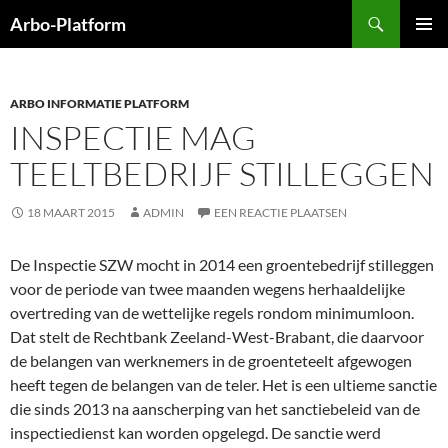
Ga
Zoeken
Arbo-Platform
naar
PRIMAI
de
MENU
inhoud
ARBO INFORMATIE PLATFORM
INSPECTIE MAG
TEELTBEDRIJF STILLEGGEN
18 MAART 2015
ADMIN
EEN REACTIE PLAATSEN
De Inspectie SZW mocht in 2014 een groentebedrijf stilleggen
voor de periode van twee maanden wegens herhaaldelijke
overtreding van de wettelijke regels rondom minimumloon.
Dat stelt de Rechtbank Zeeland-West-Brabant, die daarvoor
de belangen van werknemers in de groenteteelt afgewogen
heeft tegen de belangen van de teler. Het is een ultieme sanctie
die sinds 2013 na aanscherping van het sanctiebeleid van de
inspectiedienst kan worden opgelegd. De sanctie werd