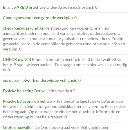
Brance ARBO brochure
Úitleg Arbo risico’s branch 0
Campagnes voor een gezonde werkplek
0
check Kerndeskundige
Kerndeskundigen voeren binnen hun
aandachtsgebieden in opdracht van organisaties onderzoeken uit,
geven advies en ondersteunen organisaties en medewerkers. Ze zijn
gespecialiseerd in de verschillende gebieden rond preventie, arbo en
verzuim. 0
CHECK uw VIB
Binnen 5 minuten heeft u inzicht in de kwaliteit van
het VIB van uw leverancier. En vraagt u om een nieuwe, als dat nodig
is. 0
europees netwerk onderwijs en veiligheid
0
Fysieke belasting Bouw
Lichter werk(t) 0
Fysieke belasting op het werk
Te hoge of te lage fysieke belasting op
het werk kan leiden tot gezondheidsklachten en verzuim. Pak fysieke
belasting aan! Op deze website vind je betrouwbare informatie en
ondersteuning bij het hele traject: 0
Grote ongevallen
De Onderzoeksraad voor Veiligheid is een