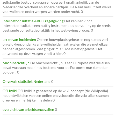
zelfstandig bestuursorgaan en opereert onafhankelijk van de
Nederlandse overheid en andere partijen. De Raad besluit zelf welke
voorvallen en onderwerpen worden onderzocht. 0
Internetconsultatie ARBO regelgeving
Het kabinet vindt
internetconsultatie een nuttig instrument als aanvulling op de reeds
bestaande consultatiepraktijk in het wetgevingsproces. 0
Leren van Incidenten
Op een bouwplaats gebeuren nog steeds veel
ongelukken, ondanks alle veiligheidsmaatregelen die we met elkaar
hebben afgesproken. Wat ging er mis? Hoe is het opgelost? Het
antwoord op deze vragen vindt u hier. 0
Machinerichtlijn
De Machinerichtlijn is een Europese wet die eisen
bevat waaraan machines bestemd voor de Europese markt moeten
voldoen. 0
Ongevals statistiek Nederland
0
OSHwiki
OSHwiki is gebaseerd op de wiki-concept (zie Wikipedia)
het ontwikkelen van een online encyclopedie die gebruikers samen
creëren en hierbij kennis delen 0
overzicht van arbeidsongevallen
0