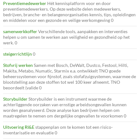
Preventiemedewerker
Hét kennisplatform voor en door
preventiemedewerkers. Op deze website delen medewerkers,
bedrijven, branche- en belangenorganisaties kennis, tips, opleidingen
en middelen voor een gezonde en veilige werkomgeving 0
samenwerkkoffer
Verschillende tools, aanpakken en interventies
helpen u om samen te werken aan veiligheid en gezondheid op het
werk. 0
steigerrichtlijn
0
Stofvrij werken
Samen met Bosch, DeWalt, Dustco, Festool, Hilti,
Makita, Metabo, Numatic, Starmix e.a. ontwikkelt TNO goede
beheerssystemen voor fijnstof, zoals stofafzuigsystemen, waarmee de
blootstelling aan deze stoffen tot wel 100 keer afneemt. TNO
beoordeelt (valide 0
Storybuilder
Storybuilder is een instrument waarmee de
achterliggende oorzaken van ernstige arbeidsongevallen kunnen
worden geanalyseerd. Deze analyse kan bedrijven helpen om
maatregelen te nemen om dergelijke ongevallen te voorkomen 0
Uitvoering RI&E
stappenplan om te komen tot een risico-
inventarisatie en evaluatie 0