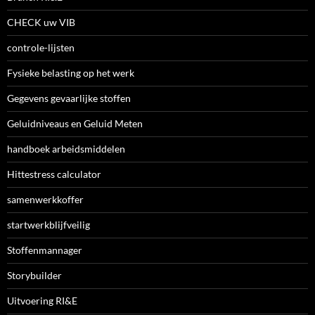
CHECK uw VIB
controle-lijsten
Fysieke belasting op het werk
Gegevens gevaarlijke stoffen
Geluidniveaus en Geluid Meten
handboek arbeidsmiddelen
Hittestress calculator
samenwerkkoffer
startwerkblijfveilig
Stoffenmannager
Storybuilder
Uitvoering RI&E