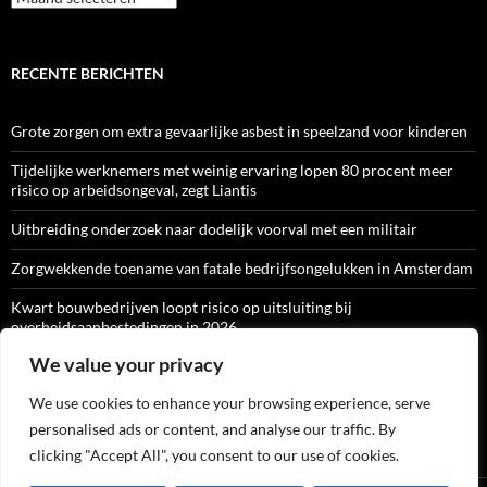
RECENTE BERICHTEN
Grote zorgen om extra gevaarlijke asbest in speelzand voor kinderen
Tijdelijke werknemers met weinig ervaring lopen 80 procent meer
risico op arbeidsongeval, zegt Liantis
Uitbreiding onderzoek naar dodelijk voorval met een militair
Zorgwekkende toename van fatale bedrijfsongelukken in Amsterdam
Kwart bouwbedrijven loopt risico op uitsluiting bij
overheidsaanbestedingen in 2026
We value your privacy
We use cookies to enhance your browsing experience, serve
ARBO-CATALOGI
personalised ads or content, and analyse our traffic. By
clicking "Accept All", you consent to our use of cookies.