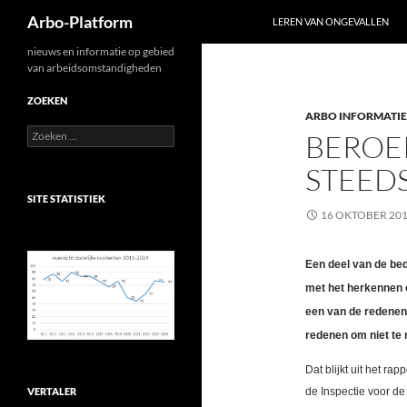
Zoeken
Arbo-Platform
LEREN VAN ONGEVALLEN
Ga
nieuws en informatie op gebied
van arbeidsomstandigheden
naar
de
ZOEKEN
ARBO INFORMATIE
inhoud
Zoeken
BEROE
naar:
STEED
SITE STATISTIEK
16 OKTOBER 20
Een deel van de bed
met het herkennen e
een van de redenen
redenen om niet te
Dat blijkt uit het r
VERTALER
de Inspectie voor de