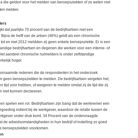
ria die gelden voor het melden van beroepsziekten of ze weten niet
ten melden.
ders
jkt dat jaarlijks 70 procent van de bedrijfsartsen niet een
 Bijna de helft van de artsen (46%) geldt als een chronische
tot en met 2012 meldden zij geen enkele beroepsziekte. Er is een
standige bedrijfsartsen en degenen die werken voor een interne- of
Het aandeel chronische nulmelders is onder zelfstandige
rkelijk hoger.
voornaamste redenen die de respondenten in het onderzoek
 geen beroepsziekten te melden. De bedrijfsartsen vergeten het,
 tijd voor hebben, of weigeren te melden omdat zij de tijd die zij
n niet kunnen declareren.
en spelen een rol. Bedrijfsartsen zijn bang dat de werknemer een
goeding indient bij de werkgever, waardoor de relatie tussen de
werkgever onder druk komt. 34 Procent van de ondervraagde
dat de arbeidsomstandigheden in hun bedrijf of instelling zo goed
jks beroepsziekten voorkomen.
en