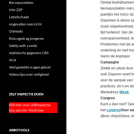
Beroepsziekten
Omdat bedrijfsartsen
beroepsziekten met p
Info ZZP
jaarlijks het risico
Letselschade
Daarmee is stress op
ongevallen overzicht
zoals slapeloosheid
OSHwiki
tijd herkend. Van d
Risicogedrag jongeren
overspannenheid, le
Problemen met de w
Safety with a smile
onderling en met hun
statistische gegevens CBS
hierin de koploper.
VCA
Campagne
Veel gestelde vragen geluid
Ziekte en uitval door
Videoclips over veiligheid
ooit. Daarom voert 
voor de aanpak van 
practices, do’s en d
Werkstress
Week
.
ZELF INSPECTIE DOEN
Congres
Kunt u dan niet? Ge
Klik hier voor Zelfinspectie
Een sanctie ? KLIK hier
het
congres
Over w
(Bron: ArboOnline, m
ARBOTOOLS