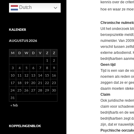
kennis over de crite
Dutch
hoe en waar ze moe
Chronische nulmel
Uit het onderzoek bli
KALENDER
beroepsziekte meldt.
AUGUSTUS 2026
nulmelder. Van 2009 
verschil tussen zelf
M
D
W
D
V
Z
Z
externe arbodienst. 
bedrijfsartsen aanme
1
2
Geen tijd
3
4
5
6
7
8
9
Tijd is een van de 
10
11
12
13
14
15
16
noemen als reden om
17
18
19
20
21
22
23
zeggen dat ze er geen
daarin moeten steke
24
25
26
27
28
29
30
Claim
31
Ook juridische reden
« feb
claim voor schadever
bedrijfsarts en de 
bedrijfsartsen zegt 
zijn, dat er nauweli
KOPPELINGENBLOK
Psychische oorzak