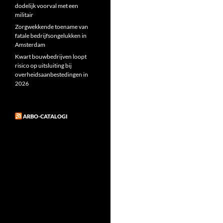
dodelijk voorval met een
militair
Zorgwekkende toename van
fatale bedrijfsongelukken in
Amsterdam
Kwart bouwbedrijven loopt
risico op uitsluiting bij
overheidsaanbestedingen in
2026
ARBO-CATALOGI