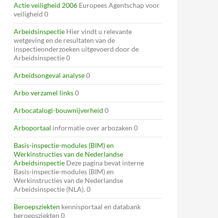
Actie veiligheid 2006
Europees Agentschap voor
veiligheid 0
Arbeidsinspectie
Hier vindt u relevante
wetgeving en de resultaten van de
inspectieonderzoeken uitgevoerd door de
Arbeidsinspectie 0
Arbeidsongeval analyse
0
Arbo verzamel links
0
Arbocatalogi-bouwnijverheid
0
Arboportaal
informatie over arbozaken 0
Basis-inspectie-modules (BIM) en
Werkinstructies van de Nederlandse
Arbeidsinspectie
Deze pagina bevat interne
Basis-inspectie-modules (BIM) en
Werkinstructies van de Nederlandse
Arbeidsinspectie (NLA). 0
Beroepsziekten
kennisportaal en databank
beroepsziekten 0