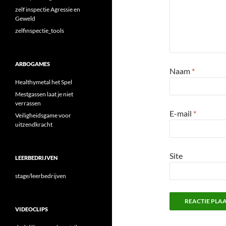
zelf inspectie Agressie en
Geweld
zelfinspectie_tools
ARBOGAMES
Naam
*
Healthymetal het Spel
Mestgassen laat je niet
verrassen
E-mail
*
Veiligheidsgame voor
uitzendkracht
Site
LEERBEDRIJVEN
stage/leerbedrijven
VIDEOCLIPS