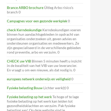
Brance ARBO brochure
Úitleg Arbo risico’s
branch 0
Campagnes voor een gezonde werkplek
0
check Kerndeskundige
Kerndeskundigen voeren
binnen hun aandachtsgebieden in opdracht van
organisaties onderzoeken uit, geven advies en
ondersteunen organisaties en medewerkers. Ze
zijn gespecialiseerd in de verschillende gebieden
rond preventie, arbo en verzuim. 0
CHECK uw VIB
Binnen 5 minuten heeft u inzicht
in de kwaliteit van het VIB van uw leverancier.
En vraagt u om een nieuwe, als dat nodig is. 0
europees netwerk onderwijs en veiligheid
0
Fysieke belasting Bouw
Lichter werk(t) 0
Fysieke belasting op het werk
Te hoge of te lage
fysieke belasting op het werk kan leiden tot
gezondheidsklachten en verzuim. Pak fysieke
belasting aan! Op deze website vind je