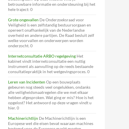
betrouwbare informatie en ondersteuning bij het
hele traject: 0
Grote ongevallen
De Onderzoeksraad voor
Veiligheid is een zelfstandig bestuursorgaan en
opereert onafhankelijk van de Nederlandse
overheid en andere partijen. De Raad besluit zelf
welke voorvallen en onderwerpen worden
onderzocht. 0
Internetconsultatie ARBO regelgeving
Het
kabinet vindt internetconsultatie een nuttig
instrument als aanvulling op de reeds bestaande
consultatiepraktijk in het wetgevingsproces. 0
Leren van Incidenten
Op een bouwplaats
gebeuren nog steeds veel ongelukken, ondanks
alle veiligheidsmaatregelen die we met elkaar
hebben afgesproken. Wat ging er mis? Hoe is het
opgelost? Het antwoord op deze vragen vindt u
hier. 0
Machinerichtlijn
De Machinerichtlijn is een
Europese wet die eisen bevat waaraan machines
bestemd voor de Europese markt moeten