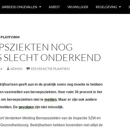
(ARBEIDS) ONGEVALLEN
ASBEST
VRIJWILLIGER
REGELGEVING
 PLATFORM
PSZIEKTEN NOG
S SLECHT ONDERKEND
14
ADMIN
EEN REACTIE PLAATSEN
rijfsartsen geeft aan in de praktijk soms nog moeite te hebben
n vaststellen van beroepsziekten. Voor ruim 30 procent is het
 om beroepsziekten niet te
melden
. Maar er zijn ook andere
 melden. De
gevolgen
zijn niet misselijk.
apport Versterken Melding Beroepsziekten van de Inspectie SZW en
 Gezondheidszorg. Bedrijfsartsen hebben bovendien niet altijd de