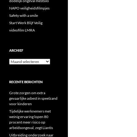
dodelijk ongeval mestsilo
NAPO veiligheidsfilmpjes
Safety with a smile
Start Werk Blijf Veilig
videofilm LMRA
ARCHIEF
Archief
RECENTE BERICHTEN
Grote zorgen om extra
gevaarlijke asbest in speelzand
voor kinderen
Tijdelijke werknemers met
weinig ervaring lopen 80
procent meer risico op
arbeidsongeval, zegt Liantis
Uitbreiding onderzoek naar