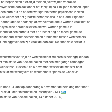
 beroepsziekten niet altijd melden, verdwijnen vooral de
sychische oorzaak onder het tapijt. Bijna 1 miljoen mensen lopen
 op een burn-out en andere werkgerelateerde psychische ziekten.
 de werkvloer het grootste beroepsrisico in ons land. Signalen
, aanhoudende hoofdpijn of oververmoeidheid worden vaak niet op
e psychische beroepsziekten die wel worden gemeld is
idend tot een burnout met 77 procent nog de meest gemelde.
erkinhoud, werkhoeveelheid en problemen tussen werknemers
 leidinggevenden zijn vaak de oorzaak. De financiële sector is
 werkstress voor zijn en werkplezier stimuleren is belangrijker dan
het Ministerie van Sociale Zaken met een meerjarige campagne
werkstress. Tussen 3 en 6 november wisselt de minister best
on’ts uit met werkgvers en werknemers tijdens de Check Je
en nood. U kunt op donderdag 6 november de hele dag naar naar
erkdruk
. Meer informatie en inschrijven? Klik
hier
.
inisterie van Sociale Zaken, 14 oktober 2014 )