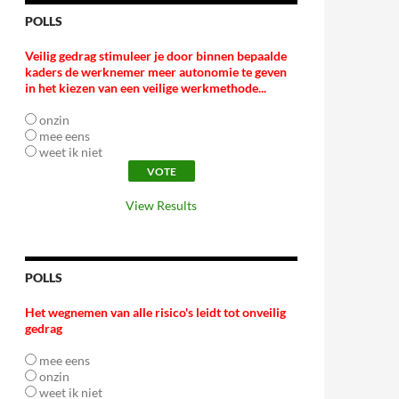
POLLS
Veilig gedrag stimuleer je door binnen bepaalde
kaders de werknemer meer autonomie te geven
in het kiezen van een veilige werkmethode...
onzin
mee eens
weet ik niet
View Results
POLLS
Het wegnemen van alle risico's leidt tot onveilig
gedrag
mee eens
onzin
weet ik niet