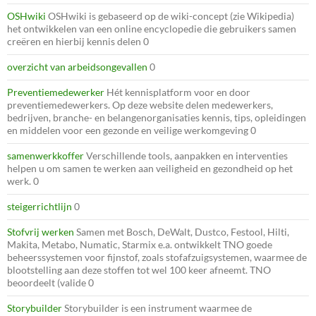
OSHwiki
OSHwiki is gebaseerd op de wiki-concept (zie Wikipedia)
het ontwikkelen van een online encyclopedie die gebruikers samen
creëren en hierbij kennis delen 0
overzicht van arbeidsongevallen
0
Preventiemedewerker
Hét kennisplatform voor en door
preventiemedewerkers. Op deze website delen medewerkers,
bedrijven, branche- en belangenorganisaties kennis, tips, opleidingen
en middelen voor een gezonde en veilige werkomgeving 0
samenwerkkoffer
Verschillende tools, aanpakken en interventies
helpen u om samen te werken aan veiligheid en gezondheid op het
werk. 0
steigerrichtlijn
0
Stofvrij werken
Samen met Bosch, DeWalt, Dustco, Festool, Hilti,
Makita, Metabo, Numatic, Starmix e.a. ontwikkelt TNO goede
beheerssystemen voor fijnstof, zoals stofafzuigsystemen, waarmee de
blootstelling aan deze stoffen tot wel 100 keer afneemt. TNO
beoordeelt (valide 0
Storybuilder
Storybuilder is een instrument waarmee de