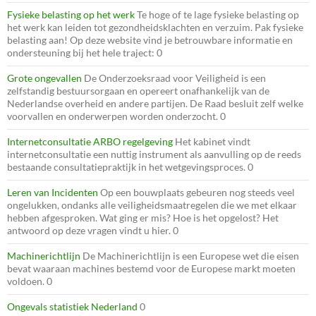
Fysieke belasting op het werk
Te hoge of te lage fysieke belasting op
het werk kan leiden tot gezondheidsklachten en verzuim. Pak fysieke
belasting aan! Op deze website vind je betrouwbare informatie en
ondersteuning bij het hele traject: 0
Grote ongevallen
De Onderzoeksraad voor Veiligheid is een
zelfstandig bestuursorgaan en opereert onafhankelijk van de
Nederlandse overheid en andere partijen. De Raad besluit zelf welke
voorvallen en onderwerpen worden onderzocht. 0
Internetconsultatie ARBO regelgeving
Het kabinet vindt
internetconsultatie een nuttig instrument als aanvulling op de reeds
bestaande consultatiepraktijk in het wetgevingsproces. 0
Leren van Incidenten
Op een bouwplaats gebeuren nog steeds veel
ongelukken, ondanks alle veiligheidsmaatregelen die we met elkaar
hebben afgesproken. Wat ging er mis? Hoe is het opgelost? Het
antwoord op deze vragen vindt u hier. 0
Machinerichtlijn
De Machinerichtlijn is een Europese wet die eisen
bevat waaraan machines bestemd voor de Europese markt moeten
voldoen. 0
Ongevals statistiek Nederland
0