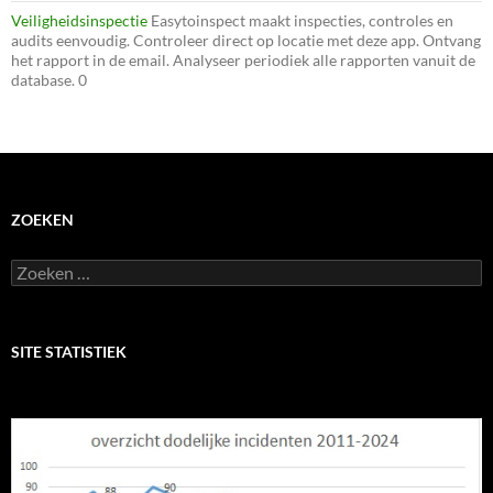
Veiligheidsinspectie
Easytoinspect maakt inspecties, controles en
audits eenvoudig. Controleer direct op locatie met deze app. Ontvang
het rapport in de email. Analyseer periodiek alle rapporten vanuit de
database. 0
ZOEKEN
Zoeken
naar:
SITE STATISTIEK