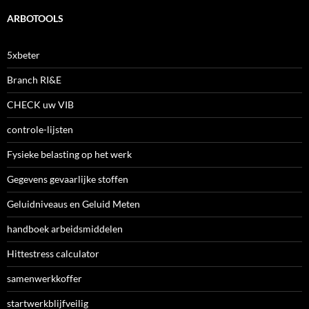
ARBOTOOLS
5xbeter
Branch RI&E
CHECK uw VIB
controle-lijsten
Fysieke belasting op het werk
Gegevens gevaarlijke stoffen
Geluidniveaus en Geluid Meten
handboek arbeidsmiddelen
Hittestress calculator
samenwerkkoffer
startwerkblijfveilig