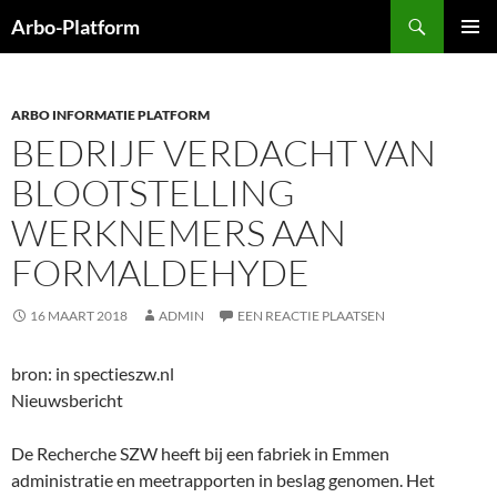
Ga
Zoeken
Arbo-Platform
naar
PRIMAI
de
MENU
inhoud
ARBO INFORMATIE PLATFORM
BEDRIJF VERDACHT VAN
BLOOTSTELLING
WERKNEMERS AAN
FORMALDEHYDE
16 MAART 2018
ADMIN
EEN REACTIE PLAATSEN
bron: in spectieszw.nl
Nieuwsbericht
De Recherche SZW heeft bij een fabriek in Emmen
administratie en meetrapporten in beslag genomen. Het