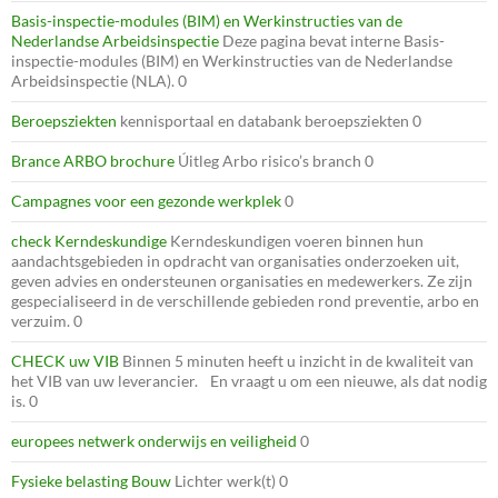
Basis-inspectie-modules (BIM) en Werkinstructies van de
Nederlandse Arbeidsinspectie
Deze pagina bevat interne Basis-
inspectie-modules (BIM) en Werkinstructies van de Nederlandse
Arbeidsinspectie (NLA). 0
Beroepsziekten
kennisportaal en databank beroepsziekten 0
Brance ARBO brochure
Úitleg Arbo risico’s branch 0
Campagnes voor een gezonde werkplek
0
check Kerndeskundige
Kerndeskundigen voeren binnen hun
aandachtsgebieden in opdracht van organisaties onderzoeken uit,
geven advies en ondersteunen organisaties en medewerkers. Ze zijn
gespecialiseerd in de verschillende gebieden rond preventie, arbo en
verzuim. 0
CHECK uw VIB
Binnen 5 minuten heeft u inzicht in de kwaliteit van
het VIB van uw leverancier. En vraagt u om een nieuwe, als dat nodig
is. 0
europees netwerk onderwijs en veiligheid
0
Fysieke belasting Bouw
Lichter werk(t) 0