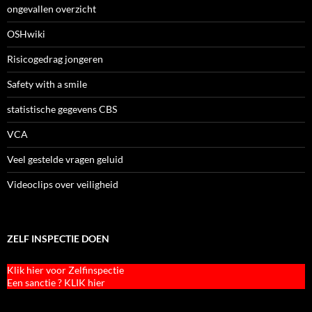
ongevallen overzicht
OSHwiki
Risicogedrag jongeren
Safety with a smile
statistische gegevens CBS
VCA
Veel gestelde vragen geluid
Videoclips over veiligheid
ZELF INSPECTIE DOEN
Klik hier voor Zelfinspectie
Een sanctie ? KLIK hier